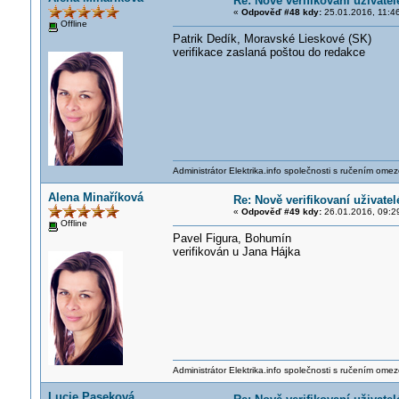
Re: Nově verifikovaní uživatel
«
Odpověď #48 kdy:
25.01.2016, 11:4
Offline
Patrik Dedík, Moravské Lieskové (SK)
verifikace zaslaná poštou do redakce
Administrátor Elektrika.info společnosti s ručením ome
Alena Minaříková
Re: Nově verifikovaní uživatel
«
Odpověď #49 kdy:
26.01.2016, 09:2
Offline
Pavel Figura, Bohumín
verifikován u Jana Hájka
Administrátor Elektrika.info společnosti s ručením ome
Lucie Paseková