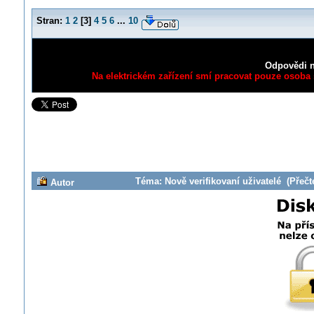
Stran:
1
2
[
3
]
4
5
6
...
10
Odpovědi n
Na elektrickém zařízení smí pracovat pouze osoba s
Téma: Nově verifikovaní uživatelé (Přečt
Autor