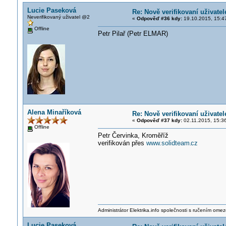
Lucie Paseková
Re: Nově verifikovaní uživatel
Neverifikovaný uživatel @2
«
Odpověď #36 kdy:
19.10.2015, 15:4
Offline
Petr Pilař (Petr ELMAR)
Alena Minaříková
Re: Nově verifikovaní uživatel
«
Odpověď #37 kdy:
02.11.2015, 15:3
Offline
Petr Červinka, Kroměříž
verifikován přes
www.solidteam.
cz
Administrátor Elektrika.info společnosti s ručením ome
Lucie Paseková