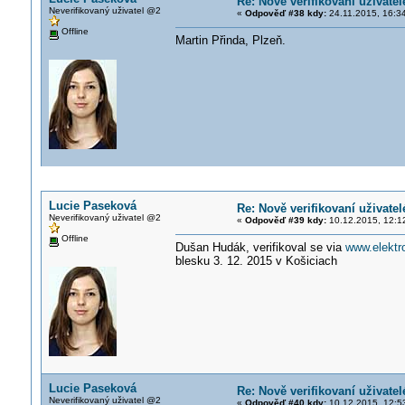
Re: Nově verifikovaní uživatel
Neverifikovaný uživatel @2
«
Odpověď #38 kdy:
24.11.2015, 16:3
Offline
Martin Přinda, Plzeň.
Lucie Paseková
Re: Nově verifikovaní uživatel
Neverifikovaný uživatel @2
«
Odpověď #39 kdy:
10.12.2015, 12:1
Offline
Dušan Hudák, verifikoval se via
www.elekt
blesku 3. 12. 2015 v Košiciach
Lucie Paseková
Re: Nově verifikovaní uživatel
Neverifikovaný uživatel @2
«
Odpověď #40 kdy:
10.12.2015, 12:5