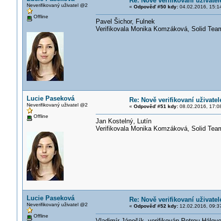
Re: Nově verifikovaní uživatel
Neverifikovaný uživatel @2
«
Odpověď #50 kdy:
04.02.2016, 15:1
Offline
Pavel Šichor, Fulnek
Verifikovala Monika Komzáková, Solid Te
Lucie Paseková
Re: Nově verifikovaní uživatel
Neverifikovaný uživatel @2
«
Odpověď #51 kdy:
08.02.2016, 17:0
Offline
Jan Kostelný, Lutín
Verifikovala Monika Komzáková, Solid Te
Lucie Paseková
Re: Nově verifikovaní uživatel
Neverifikovaný uživatel @2
«
Odpověď #52 kdy:
12.02.2016, 09:3
Offline
Vladimír Jánošík, verifikován Petrou Hálov