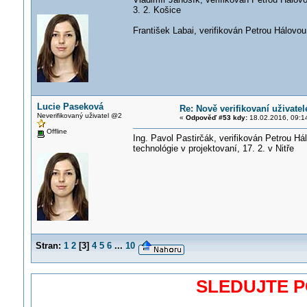
3. 2. Košice
František Labai, verifikován Petrou Hálov
Lucie Paseková
Re: Nově verifikovaní uživatel
Neverifikovaný uživatel @2
«
Odpověď #53 kdy:
18.02.2016, 09:1
Offline
Ing. Pavol Pastirčák, verifikován Petrou 
technológie v projektovaní, 17. 2. v Nitře
Stran:
1
2
[
3
]
4
5
6
...
10
SLEDUJTE 