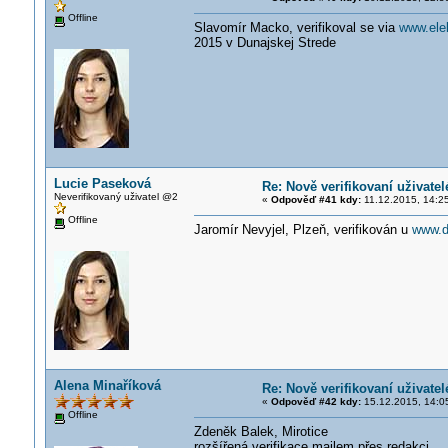
Offline
Slavomír Macko, verifikoval se via
www.ele
2015 v Dunajskej Strede
Lucie Paseková
Re: Nově verifikovaní uživatel
Neverifikovaný uživatel @2
«
Odpověď #41 kdy:
11.12.2015, 14:2
Offline
Jaromír Nevyjel, Plzeň, verifikován u
www.d
Alena Minaříková
Re: Nově verifikovaní uživatel
«
Odpověď #42 kdy:
15.12.2015, 14:0
Offline
Zdeněk Balek, Mirotice
rozšířená verifikace mailem přes redakci