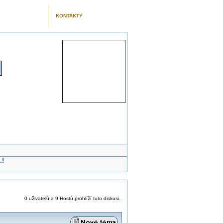
KONTAKTY
.!
0 uživatelů a 9 Hostů prohlíží tuto diskusi.