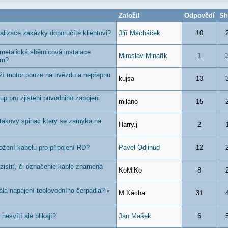
Založil
Odpovědí
Sh
alizace zakázky doporučíte klientovi?
Jiří Macháček
10
metalická sběrnicová instalace
Miroslav Minařík
1
em?
ží motor pouze na hvězdu a nepřepnu
kujsa
13
up pro zjisteni puvodniho zapojeni
milano
15
takovy spinac ktery se zamyka na
Harry.j
2
žení kabelu pro připojení RD?
Pavel Odjinud
12
 zistiť, či označenie káble znamená
KoMiKo
8
ála napájení teplovodního čerpadla?
«
M.Kácha
31
nesvítí ale blikají?
Jan Mašek
6