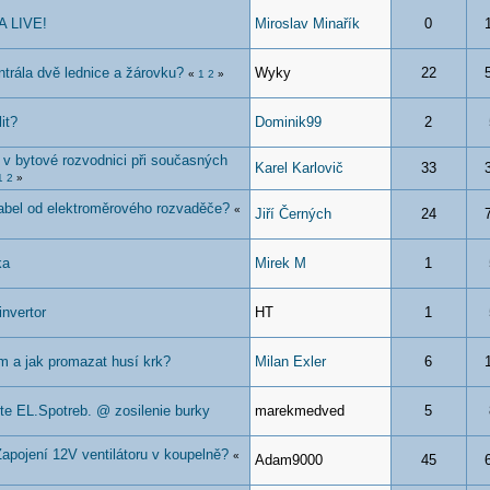
 LIVE!
Miroslav Minařík
0
trála dvě lednice a žárovku?
Wyky
22
«
1
2
»
it?
Dominik99
2
ů v bytové rozvodnici při současných
Karel Karlovič
33
1
2
»
kabel od elektroměrového rozvaděče?
«
Jiří Černých
24
ka
Mirek M
1
invertor
HT
1
m a jak promazat husí krk?
Milan Exler
6
te EL.Spotreb. @ zosilenie burky
marekmedved
5
apojení 12V ventilátoru v koupelně?
«
Adam9000
45