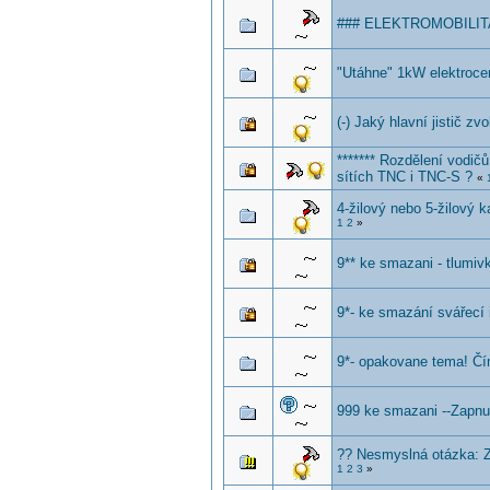
### ELEKTROMOBILITA
"Utáhne" 1kW elektrocen
(-) Jaký hlavní jistič zvol
******* Rozdělení vodič
sítích TNC i TNC-S ?
«
4-žilový nebo 5-žilový 
1
2
»
9** ke smazani - tlumiv
9*- ke smazání svářecí 
9*- opakovane tema! Čí
999 ke smazani --Zapnu
?? Nesmyslná otázka: Z
1
2
3
»