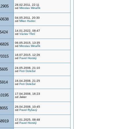
28.02.2011, 22:11
12905
od
Miroslav Minařík
04.05.2011, 20:30
50638
od
Milan Hudec
14.01.2022, 08:47
5424
od
Václav Třetí
06.05.2015, 13:35
36826
od
Miroslav Minařík
16.07.2015, 12:26
70315
od
Pavel Horský
24.05.2008, 21:10
5605
od
Petr Doležal
16.04.2008, 21:25
5914
od
Petr Doležal
17.04.2008, 16:23
10195
od Jaker
26.04.2008, 10:45
8055
od
Pavel Ryšavý
17.01.2025, 08:48
68919
od
Pavel Horský