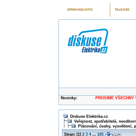
ZPRAVODAJSTVÍ
TELEVIZE
Novinky:
PROSÍME VŠECHNY UŽIVAT
Diskuse Elektrika.cz
Veřejnost, spotřebitelé, neodborní
Plánování, úvahy, vysvětlení, p
Stran:
[
1
]
2
3
4
...
105