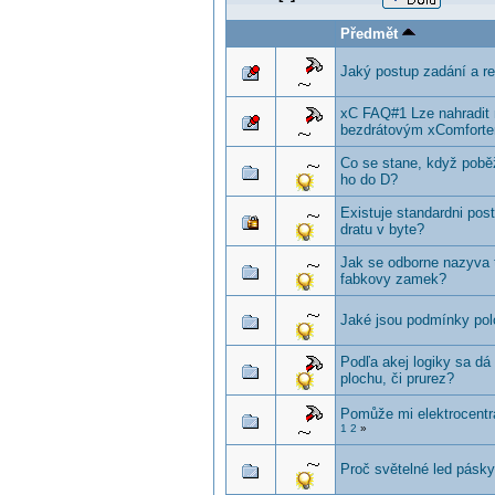
Předmět
Jaký postup zadání a re
xC FAQ#1 Lze nahradit 
bezdrátovým xComfort
Co se stane, když pobě
ho do D?
Existuje standardni post
dratu v byte?
Jak se odborne nazyva 
fabkovy zamek?
Jaké jsou podmínky polo
Podľa akej logiky sa dá
plochu, či prurez?
Pomůže mi elektrocentr
1
2
»
Proč světelné led pásky 