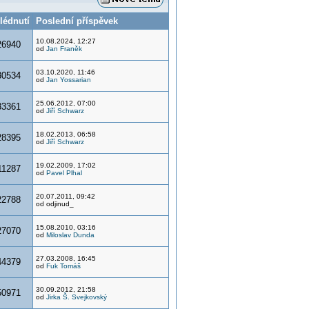
lédnutí
Poslední příspěvek
10.08.2024, 12:27
26940
od
Jan Franěk
03.10.2020, 11:46
30534
od
Jan Yossarian
25.06.2012, 07:00
33361
od
Jiří Schwarz
18.02.2013, 06:58
28395
od
Jiří Schwarz
19.02.2009, 17:02
11287
od
Pavel Plhal
20.07.2011, 09:42
22788
od odjinud_
15.08.2010, 03:16
27070
od
Miloslav Dunda
27.03.2008, 16:45
44379
od
Fuk Tomáš
30.09.2012, 21:58
50971
od
Jirka Š. Svejkovský