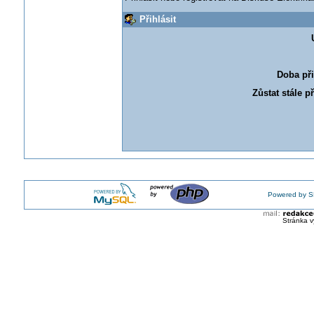
Přihlásit
Doba při
Zůstat stále p
Powered by S
Stránka v