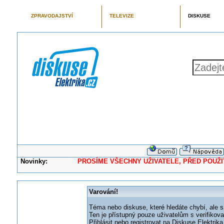
ZPRAVODAJSTVÍ
TELEVIZE
DISKUSE
Novinky:
PROSÍME VŠECHNY UŽIVATELE, PŘED POUŽITÍM 
Varování!
Téma nebo diskuse, které hledáte chybí, ale s
Ten je přístupný pouze uživatelům s verifikov
Přihlásit nebo registrovat na Diskuse Elektri