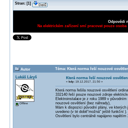
Stran:
[
1
]
Odpovědi n
Na elektrickém zařízení smí pracovat pouze osoba s
Téma: Která norma řeší nouzové osvětlení
Autor
Lukáš Láryš
Která norma řeší nouzové osvětlení
«
kdy:
19.12.2017, 21:50 »
Která norma řešila nouzové osvětlení ordin
332140 řeší pouze nouzové zdroje elektrick
Elektroinstala
ce je z roku 1989 v původním 
nouzové osvětlení (bez náhrady),
Offline
Mám k dispozici původní plány, ve kterých 
uvedeno (v té době"možná" ještě funkční ). 
Osvětlení bylo centrálně napájeno napětím 