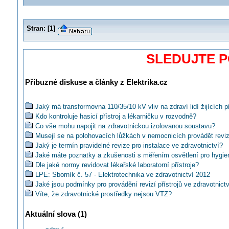
Stran:
[
1
]
SLEDUJTE 
Příbuzné diskuse a články z Elektrika.cz
Jaký má transformovna 110/35/10 kV vliv na zdraví lidí žijících př
Kdo kontroluje hasicí přístroj a lékarničku v rozvodně?
Co vše mohu napojit na zdravotnickou izolovanou soustavu?
Musejí se na polohovacích lůžkách v nemocnicích provádět revi
Jaký je termín pravidelné revize pro instalace ve zdravotnictví?
Jaké máte poznatky a zkušenosti s měřením osvětlení pro hygie
Dle jaké normy revidovat lékařské laboratorní přístroje?
LPE: Sborník č. 57 - Elektrotechnika ve zdravotnictví 2012
Jaké jsou podmínky pro provádění revizí přístrojů ve zdravotnictv
Víte, že zdravotnické prostředky nejsou VTZ?
Proudové chrániče v instalacích pro zdravotnictví
Aktuální slova (1)
Co je obsahem kontroly zdravotnického prostředku?
Už jste někdy svým měřením poškodili prověřovaný přístroj?