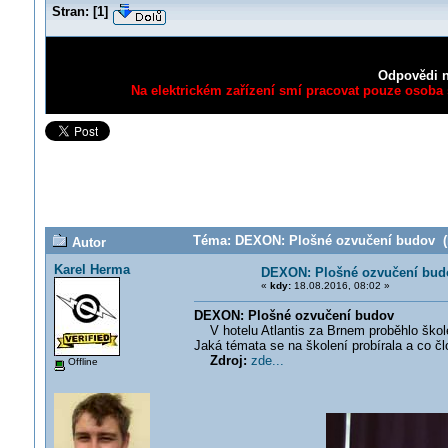
Stran:
[
1
]
Odpovědi n
Na elektrickém zařízení smí pracovat pouze osoba s
Téma: DEXON: Plošné ozvučení budov (P
Autor
Karel Herma
DEXON: Plošné ozvučení bud
«
kdy:
18.08.2016, 08:02 »
DEXON: Plošné ozvučení budov
V hotelu Atlantis za Brnem proběhlo škol
Jaká témata se na školení probírala a co č
Zdroj:
zde...
Offline