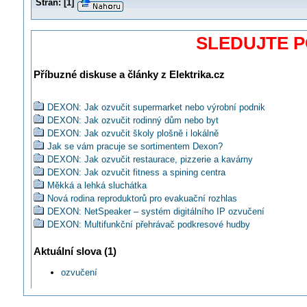
Stran:
[
1
]
SLEDUJTE 
Příbuzné diskuse a články z Elektrika.cz
DEXON: Jak ozvučit supermarket nebo výrobní podnik
DEXON: Jak ozvučit rodinný dům nebo byt
DEXON: Jak ozvučit školy plošně i lokálně
Jak se vám pracuje se sortimentem Dexon?
DEXON: Jak ozvučit restaurace, pizzerie a kavárny
DEXON: Jak ozvučit fitness a spining centra
Měkká a lehká sluchátka
Nová rodina reproduktorů pro evakuační rozhlas
DEXON: NetSpeaker – systém digitálního IP ozvučení
DEXON: Multifunkční přehrávač podkresové hudby
DEXON: SD 402A aktivní černá reprosoustava s Bluetooth
Aktuální slova (1)
ABB: Systém AudioWorld pro ozvučování interiérů
DEXON uvádí nové menší dvoupásmovky Largo 70
ozvučení
DEXON #7: High-End podhledový reproduktor Dexon RP 124 pou
skelná vlákna
DEXON #9: Nástěnné přehrávače Dexon obsahují zesilovač, rádi