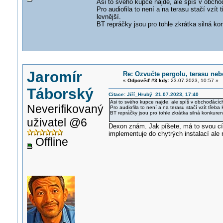
Asi to svého kupce najde, ale spíš v obch
Pro audiofila to není a na terasu stačí vzít
levnější.
BT repráčky jsou pro tohle zkrátka silná ko
Jaromír
Re: Ozvučte pergolu, terasu neb
«
Odpověď #3 kdy:
23.07.2023, 10:57 »
Táborský
Citace: Jiří_Hrubý 21.07.2023, 17:40
Asi to svého kupce najde, ale spíš v obchoďácí
Neverifikovaný
Pro audiofila to není a na terasu stačí vzít třeba
BT repráčky jsou pro tohle zkrátka silná konkuren
uživatel @6
Dexon znám. Jak píšete, má to svou cí
implementuje do chytrých instalací ale n
Offline