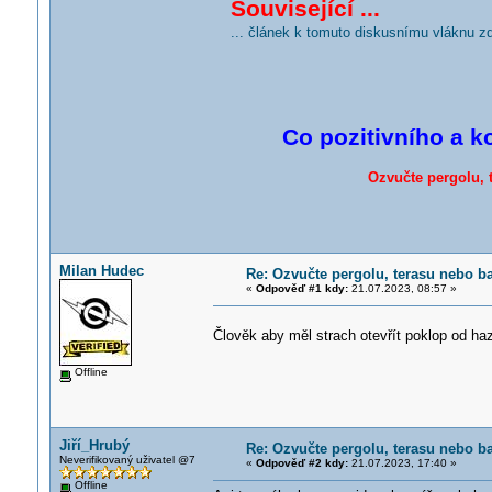
Související ...
... článek k tomuto diskusnímu vláknu z
Co pozitivního a k
Ozvučte pergolu, 
Milan Hudec
Re: Ozvučte pergolu, terasu nebo b
«
Odpověď #1 kdy:
21.07.2023, 08:57 »
Člověk aby měl strach otevřít poklop od ha
Offline
Jiří_Hrubý
Re: Ozvučte pergolu, terasu nebo b
Neverifikovaný uživatel @7
«
Odpověď #2 kdy:
21.07.2023, 17:40 »
Offline