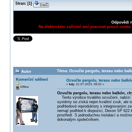
Stran:
[
1
]
Odpovědi n
Na elektrickém zařízení smí pracovat pouze osoba s
Téma: Ozvučte pergolu, terasu nebo balk
Autor
Komerční sdělení
Ozvučte pergolu, terasu nebo balkó
«
kdy:
21.07.2023, 08:02 »
Offline
Ozvučte pergolu, terasu nebo balkón, c
Tento výrobce trvalého ozvučení, nabízí c
systémy se získá nejen kvalitní zvuk, ale 
podhledové reproduktory s integrovaným zes
nemají podhled k dispozici, Dexon SP 622 k
prostředí. S jednoduchou instalací a možn
dokonalým společníkem.