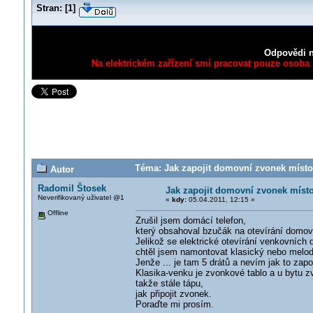
Stran:
[
1
]
Odpovědi n
Na elektrickém zařízení smí pracovat pouze osoba s
Téma: Jak zapojit domovní zvonek místo
Autor
Radomil Štosek
Jak zapojit domovní zvonek míst
Neverifikovaný uživatel @1
«
kdy:
05.04.2011, 12:15 »
Offline
Zrušil jsem domácí telefon,
který obsahoval bzučák na otevírání domov
Jelikož se elektrické otevírání venkovních
chtěl jsem namontovat klasický nebo melo
Jenže ... je tam 5 drátů a nevím jak to zapo
Klasika-venku je zvonkové tablo a u bytu z
takže stále tápu,
jak připojit zvonek.
Poraďte mi prosím.