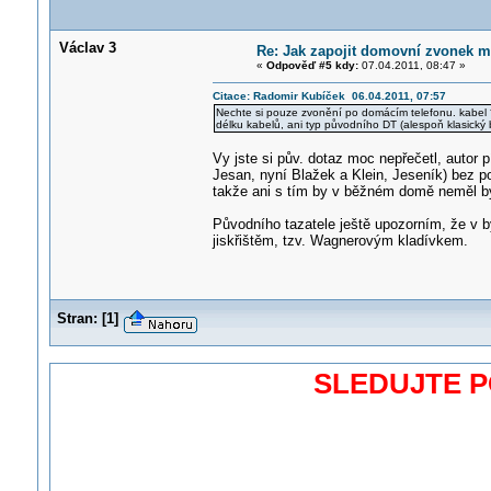
Václav 3
Re: Jak zapojit domovní zvonek m
«
Odpověď #5 kdy:
07.04.2011, 08:47 »
Citace: Radomir Kubíček 06.04.2011, 07:57
Nechte si pouze zvonění po domácím telefonu. kabel 
délku kabelů, ani typ původního DT (alespoň klasický 
Vy jste si pův. dotaz moc nepřečetl, autor
Jesan, nyní Blažek a Klein, Jeseník) bez pot
takže ani s tím by v běžném domě neměl bý
Původního tazatele ještě upozorním, že v by
jiskřištěm, tzv. Wagnerovým kladívkem.
Stran:
[
1
]
SLEDUJTE 