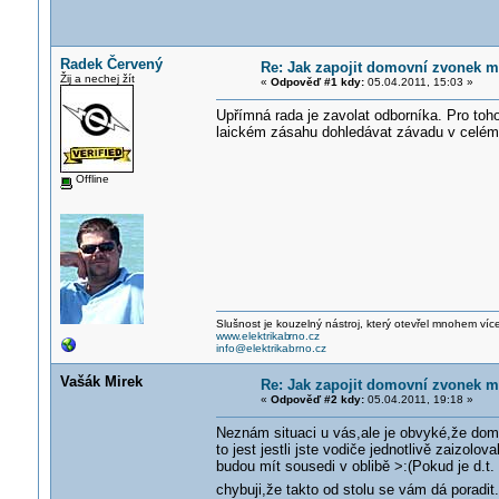
Radek Červený
Re: Jak zapojit domovní zvonek m
Žij a nechej žít
«
Odpověď #1 kdy:
05.04.2011, 15:03 »
Upřímná rada je zavolat odborníka. Pro toho 
laickém zásahu dohledávat závadu v celé
Offline
Slušnost je kouzelný nástroj, který otevřel mnohem víc
www.elektrikab
rno.cz
info@elektrikabrno.cz
Vašák Mirek
Re: Jak zapojit domovní zvonek m
«
Odpověď #2 kdy:
05.04.2011, 19:18 »
Neznám situaci u vás,ale je obvyké,že dom. 
to jest jestli jste vodiče jednotlivě zaizolov
budou mít sousedi v oblibě >:(Pokud je d.t.
chybuji,že takto od stolu se vám dá poradit