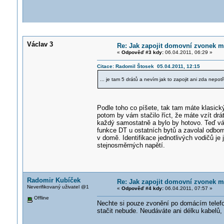
Václav 3
Re: Jak zapojit domovní zvonek m
«
Odpověď #3 kdy:
06.04.2011, 06:29 »
Citace: Radomil Štosek 05.04.2011, 12:15
... je tam 5 drátů a nevím jak to zapojit ani zda nepot
Podle toho co píšete, tak tam máte klasický
potom by vám stačilo říct, že máte vzít drát
každý samostatně a bylo by hotovo. Teď vám
funkce DT u ostatních bytů a zavolal odbor
v domě. Identifikace jednotlivých vodičů je
stejnosměrných napětí.
Radomir Kubíček
Re: Jak zapojit domovní zvonek m
Neverifikovaný uživatel @1
«
Odpověď #4 kdy:
06.04.2011, 07:57 »
Offline
Nechte si pouze zvonění po domácím telefo
stačit nebude. Neudáváte ani délku kabelů,