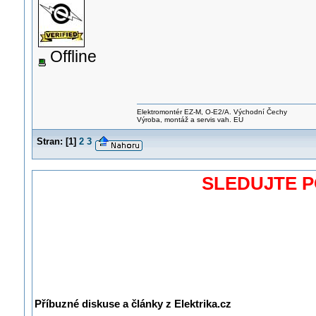
Offline
Elektromontér EZ-M, O-E2/A. Východní Čechy
Výroba, montáž a servis vah. EU
Stran:
[
1
]
2
3
SLEDUJTE 
Příbuzné diskuse a články z Elektrika.cz