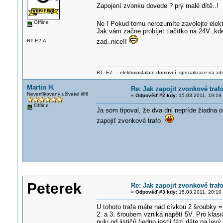
Zapojení zvonku dovede ? prý malé dítě..!
Offline
Ne ! Pokud tomu nerozumíte zavolejte elektr
Jak vám začne probíjet tlačítko na 24V ,kd
RT E2-A
zad..nice!!
RT -EZ - elektroinstala
ce domovní, specializace na zdra
Martin H.
Re: Jak zapojit zvonkové traf
Neverifikovaný uživatel @6
«
Odpověď #2 kdy:
15.03.2011, 19:19
Offline
Ja som tipoval, že dva dni nepríde žiadna
zapojiť zvonkové trafo
Peterek
Re: Jak zapojit zvonkové traf
«
Odpověď #3 kdy:
15.03.2011, 20:10
U tohoto trafa máte nad cívkou 2 šroubky =
2. a 3. šroubem vzniká napětí 5V. Pro klasi
nulu od jističů (jedno jestli fázi dáte na lev