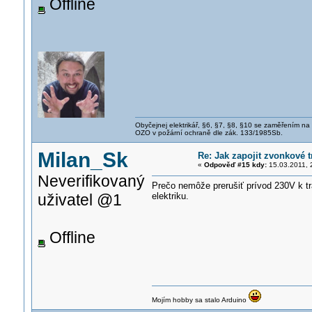
Offline
Obyčejnej elektrikář, §6, §7, §8, §10 se zaměřením na
OZO v požární ochraně dle zák. 133/1985Sb.
Milan_Sk
Re: Jak zapojit zvonkové t
«
Odpověď #15 kdy:
15.03.2011, 
Neverifikovaný
Prečo nemôže prerušiť prívod 230V k tr
uživatel @1
elektriku.
Offline
Mojím hobby sa stalo Arduino