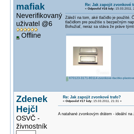
mafiak
Re: Jak zapojit zvonkové t
«
Odpověď #16 kdy:
15.03.2011, 
Neverifikovaný
Záleží na tom, aké tlačidlo je použité. 
uživatel @6
tlačidlom pre použitie s bezpečným nap
Bohužiaľ, neraz sa stáva že práve tým
Offline
670123-3171-80114-zvonkove-tlacitko-plastove
Zdenek
Re: Jak zapojit zvonkové trafo?
«
Odpověď #17 kdy:
15.03.2011, 21:31 »
Hejčl
A natahané zvonkovým drátem - ideální na 
OSVČ -
živnostník