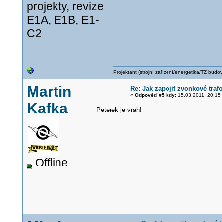
projekty, revize
E1A, E1B, E1-
C2
Projektant (strojní zařízení/energetika/TZ budo
Martin
Re: Jak zapojit zvonkové traf
«
Odpověď #5 kdy:
15.03.2011, 20:15
Kafka
Peterek je vrah!
Offline