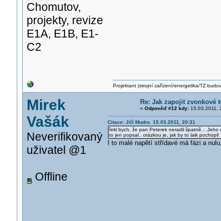
Chomutov,
projekty, revize
E1A, E1B, E1-
C2
Projektant (strojní zařízení/energetika/TZ budo
Mirek
Re: Jak zapojit zvonkové t
«
Odpověď #12 kdy:
15.03.2011, 
Vašák
Citace: Jiří Mudra 15.03.2011, 20:31
řekl bych, že pan Peterek neradil špatně... Jeho
Neverifikovaný
to jen popsal.. otázkou je, jak by to laik pochopil
I to malé napětí střídavé má fázi a nulu
uživatel @1
Offline