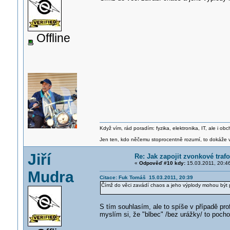
Offline
Když vím, rád poradím: fyzika, elektronika, IT, ale i 
Jen ten, kdo něčemu stoprocentně rozumí, to dokáže vy
Jiří
Re: Jak zapojit zvonkové traf
«
Odpověď #10 kdy:
15.03.2011, 20:4
Mudra
Citace: Fuk Tomáš 15.03.2011, 20:39
Čímž do věci zavádí chaos a jeho výplody mohou bý
S tím souhlasím, ale to spíše v případě pro
myslím si, že "blbec" /bez urážky/ to pocho