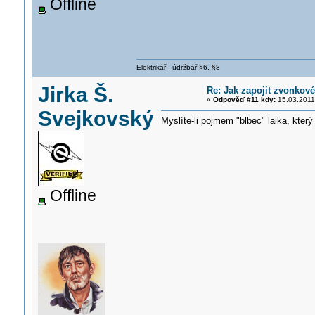
Offline
Elektrikář - údržbář §6, §8
Jirka Š.
Re: Jak zapojit zvonkové
«
Odpověď #11 kdy:
15.03.2011
Svejkovský
Myslíte-li pojmem "blbec" laika, který
Offline