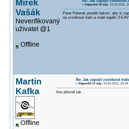
Mirek
Re: Jak zapojit zvonkové t
«
Odpověď #6 kdy:
15.03.2011, 2
Vašák
Pane Peterek poradit laikovi, aby si z
na zvonkové trafo a malé napětí 3-5-8V
Neverifikovaný
uživatel @1
Offline
Martin
Re: Jak zapojit zvonkové traf
«
Odpověď #7 kdy:
15.03.2011, 20:29
Kafka
Ano přesně tak.
Offline