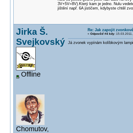
3V+5V=8V).Který kam je jedno. Nulu vedete
jištění např. 6A jističem, kdybyste chtěl zv
Jirka Š.
Re: Jak zapojit zvonkové
«
Odpověď #4 kdy:
15.03.2011,
Svejkovský
Já zvonek vypínám kolíbkovým lampič
Offline
Chomutov,