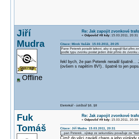
Jiří
Re: Jak zapojit zvonkové traf
«
Odpověď #8 kdy:
15.03.2011, 20:31
Mudra
Citace: Mirek Vašák 15.03.2011, 20:25
Pane Peterek poradit laikovi, aby si zapojil fázi pře
podle typu zvonku poslat jeden drát přímo do zvonku a
řekl bych, že pan Peterek neradil špatně...
(ovšem s napětím 8V!).. špatně to jen popsal
Offline
Elektrikář - údržbář §6, §8
Fuk
Re: Jak zapojit zvonkové traf
«
Odpověď #9 kdy:
15.03.2011, 20:39
Tomáš
Citace: Jiří Mudra 15.03.2011, 20:31
...pan Peterek...výst
up ze sekundáru považuje za "fázi
Čímž do věci zavádí chaos a jeho výplod