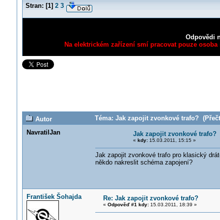
Stran:
[
1
]
2
3
Odpovědi n
Na elektrickém zařízení smí pracovat pouze osoba s
Téma: Jak zapojit zvonkové trafo? (Přečt
Autor
NavratilJan
Jak zapojit zvonkové trafo?
«
kdy:
15.03.2011, 15:15 »
Jak zapojit zvonkové trafo pro klasický drá
někdo nakreslit schéma zapojení?
František Šohajda
Re: Jak zapojit zvonkové trafo?
«
Odpověď #1 kdy:
15.03.2011, 18:39 »