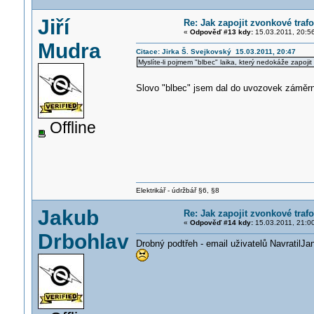
Jiří
Re: Jak zapojit zvonkové traf
«
Odpověď #13 kdy:
15.03.2011, 20:5
Mudra
Citace: Jirka Š. Svejkovský 15.03.2011, 20:47
Myslíte-li pojmem "blbec" laika, který nedokáže zapojit 
Slovo "blbec" jsem dal do uvozovek záměrně
Offline
Elektrikář - údržbář §6, §8
Jakub
Re: Jak zapojit zvonkové traf
«
Odpověď #14 kdy:
15.03.2011, 21:0
Drbohlav
Drobný podtřeh - email uživatelů NavratilJan