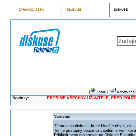
ZPRAVODAJSTVÍ
TELEVIZE
DISKUSE
Novinky:
PROSÍME VŠECHNY UŽIVATELE, PŘED POUŽITÍM 
Varování!
Téma nebo diskuse, které hledáte chybí, ale s
Ten je přístupný pouze uživatelům s verifikov
Přihlásit nebo registrovat na Diskuse Elektri