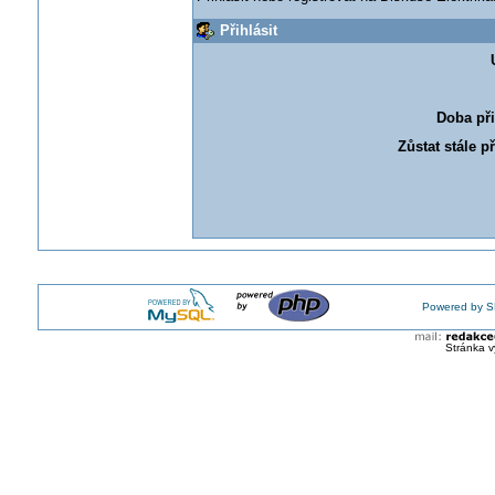
Přihlásit
Doba při
Zůstat stále p
Powered by S
Stránka v