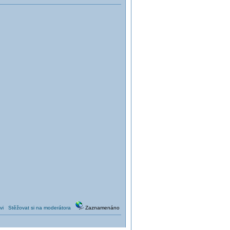
vi
Stěžovat si na moderátora
Zaznamenáno