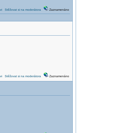
vi
Stěžovat si na moderátora
Zaznamenáno
vi
Stěžovat si na moderátora
Zaznamenáno