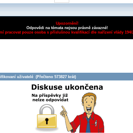
Upozornění!
Odpovědi na témata nejsou právně závazné!
mí pracovat pouze osoba s příslušnou kvalifikací dle nařízení vlády 194
fikovaní uživatelé (Přečteno 573827 krát)