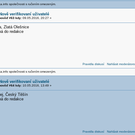
ika.info společnosti s ručením omezeným.
Nově verifikovaní uživatelé
ověď #63 kdy:
09.05.2016, 20:27 »
 Zlatá Olešnice
ná do redakce
Pravidla diskusí
Nahlásit moderátoro
ika.info společnosti s ručením omezeným.
Nově verifikovaní uživatelé
ověď #64 kdy:
10.05.2016, 13:49 »
dej, Český Těšín
ná do redakce
Pravidla diskusí
Nahlásit moderátoro