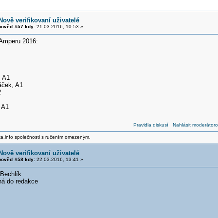
Nově verifikovaní uživatelé
ověď #57 kdy:
21.03.2016, 10:53 »
 Amperu 2016:
, A1
áček, A1
2
 A1
Pravidla diskusí
Nahlásit moderátoro
ika.info společnosti s ručením omezeným.
Nově verifikovaní uživatelé
ověď #58 kdy:
22.03.2016, 13:41 »
 Bechlík
ná do redakce