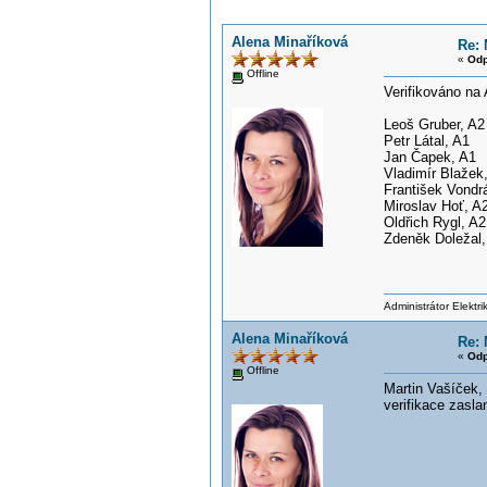
Alena Minaříková
Re: 
«
Odp
Offline
Verifikováno na
Leoš Gruber, A2
Petr Látal, A1
Jan Čapek, A1
Vladimír Blažek
František Vondr
Miroslav Hoť, A
Oldřich Rygl, A2
Zdeněk Doležal,
Administrátor Elektr
Alena Minaříková
Re: 
«
Odp
Offline
Martin Vašíček,
verifikace zasla