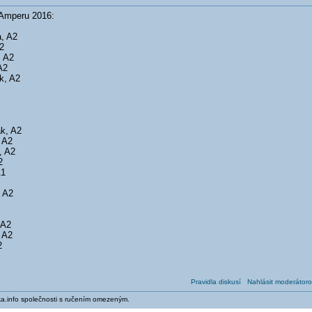
 Amperu 2016:
a, A2
2
, A2
A2
k, A2
k, A2
 A2
, A2
2
A1
, A2
 A2
 A2
2
Pravidla diskusí
Nahlásit moderátoro
ika.info společnosti s ručením omezeným.