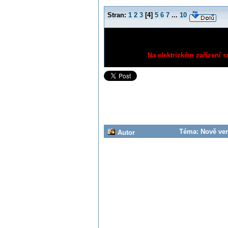
Stran:
1
2
3
[
4
]
5
6
7
...
10
Na elektrickém zařízení s
Téma: Nově veri
Autor