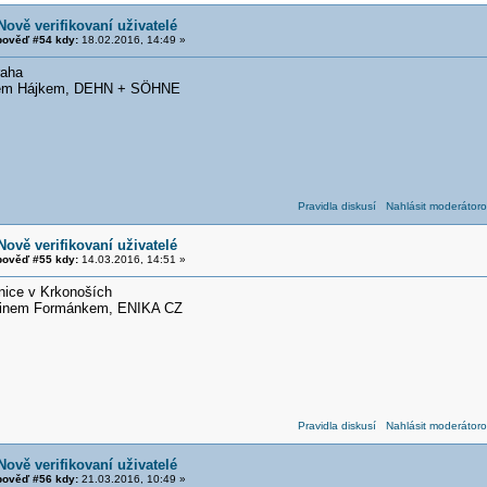
Nově verifikovaní uživatelé
ověď #54 kdy:
18.02.2016, 14:49 »
raha
anem Hájkem, DEHN + SÖHNE
Pravidla diskusí
Nahlásit moderátoro
Nově verifikovaní uživatelé
ověď #55 kdy:
14.03.2016, 14:51 »
inice v Krkonoších
rtinem Formánkem, ENIKA CZ
Pravidla diskusí
Nahlásit moderátoro
Nově verifikovaní uživatelé
ověď #56 kdy:
21.03.2016, 10:49 »