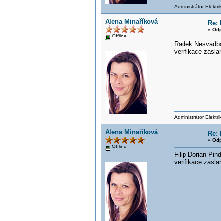
Administrátor Elektr
Alena Minaříková
Re: 
«
Odp
Offline
Radek Nesvadba,
verifikace zasla
Administrátor Elektr
Alena Minaříková
Re: 
«
Odp
Offline
Filip Dorian Pin
verifikace zasla