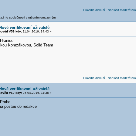
Pravidla diskusí
Nahlásit moderátoro
ika.info společnosti s ručením omezeným.
Nově verifikovaní uživatelé
ověď #59 kdy:
11.04.2016, 14:43 »
 Hranice
nikou Komzákovou, Solid Team
Pravidla diskusí
Nahlásit moderátoro
Nově verifikovaní uživatelé
ověď #60 kdy:
25.04.2016, 11:36 »
Praha
aná poštou do redakce