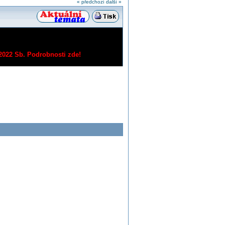
« předchozí
další »
/2022 Sb.
Podrobnosti zde!