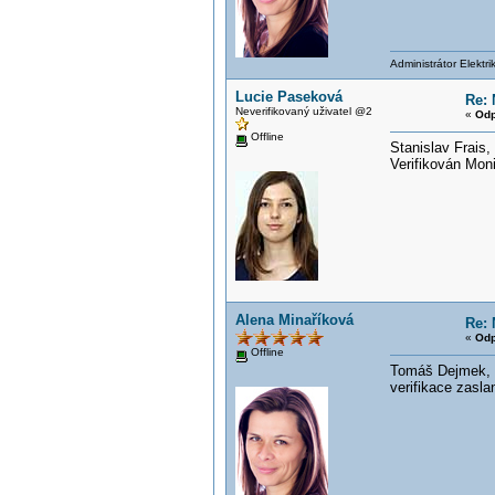
Administrátor Elektr
Lucie Paseková
Re: 
Neverifikovaný uživatel @2
«
Odp
Offline
Stanislav Frais,
Verifikován Mo
Alena Minaříková
Re: 
«
Odp
Offline
Tomáš Dejmek, 
verifikace zasl