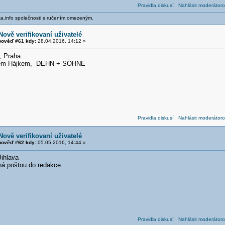
Pravidla diskusí
Nahlásit moderátoro
ika.info společnosti s ručením omezeným.
Nově verifikovaní uživatelé
ověď #61 kdy:
28.04.2016, 14:12 »
 Praha
anem Hájkem, DEHN + SÖHNE
Pravidla diskusí
Nahlásit moderátoro
Nově verifikovaní uživatelé
ověď #62 kdy:
05.05.2016, 14:44 »
Jihlava
aná poštou do redakce
Pravidla diskusí
Nahlásit moderátoro