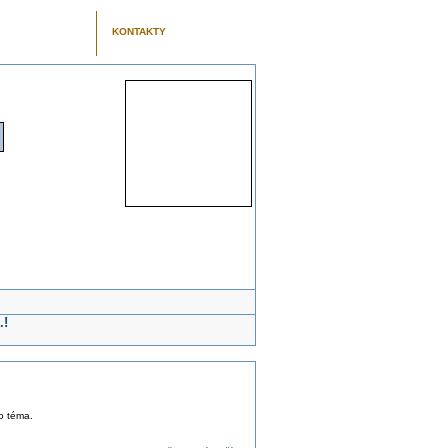
KONTAKTY
.!
to téma.