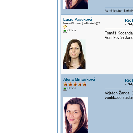
Administrátor Elektr
Lucie Paseková
Re: 
Neverifikovaný uživatel @2
«
Odp
Offline
Tomáš Kocanda,
Verifikován J
Alena Minaříková
Re: 
«
Odp
Offline
Vojtěch Žanda, 
verifikace zasl