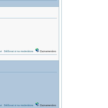
vi
Stěžovat si na moderátora
Zaznamenáno
vi
Stěžovat si na moderátora
Zaznamenáno