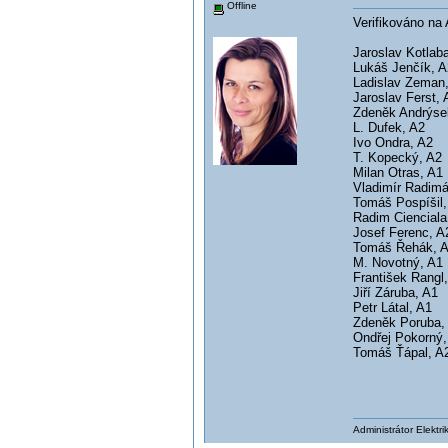
Offline
Verifikováno na
Jaroslav Kotlab
Lukáš Jenčík, A
Ladislav Zeman
Jaroslav Ferst, 
Zdeněk Andrýse
L. Dufek, A2
Ivo Ondra, A2
T. Kopecký, A2
Milan Otras, A1
Vladimír Radimá
Tomáš Pospíšil,
Radim Cienciala
Josef Ferenc, A
Tomáš Řehák, 
M. Novotný, A1
František Rangl
Jiří Záruba, A1
Petr Látal, A1
Zdeněk Poruba,
Ondřej Pokorný,
Tomáš Ťápal, A
Administrátor Elektr