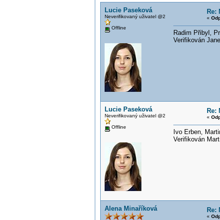
Lucie Paseková
Re: 
Neverifikovaný uživatel @2
«
Odp
Offline
Radim Přibyl, P
Verifikován J
Lucie Paseková
Re: 
Neverifikovaný uživatel @2
«
Odp
Offline
Ivo Erben, Mart
Verifikován Ma
Alena Minaříková
Re: 
«
Odp