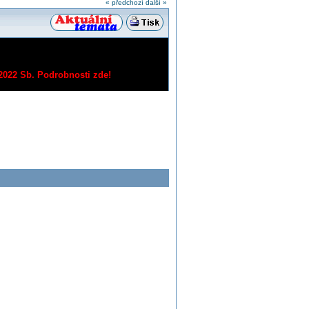
« předchozí
další »
/2022 Sb.
Podrobnosti zde!