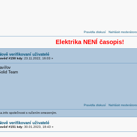
Pravidla diskusí
Nahlásit moderátoro
Elektrika NENÍ časopis!
Nově verifikovaní uživatelé
ověď #150 kdy:
23.11.2022, 16:03 »
avířov
Solid Team
Pravidla diskusí
Nahlásit moderátoro
ika.info společnosti s ručením omezeným.
Nově verifikovaní uživatelé
ověď #151 kdy:
30.01.2023, 18:43 »