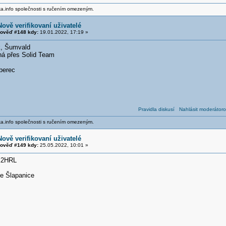
ika.info společnosti s ručením omezeným.
Nově verifikovaní uživatelé
ověď #148 kdy:
19.01.2022, 17:19 »
k, Šumvald
aná přes Solid Team
berec
Pravidla diskusí
Nahlásit moderátoro
ika.info společnosti s ručením omezeným.
Nově verifikovaní uživatelé
ověď #149 kdy:
25.05.2022, 10:01 »
K2HRL
ce Šlapanice