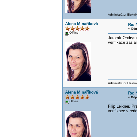
Administrátor Elektr
Alena Minaříková
Re: 
«
Odp
Offline
Jaromír Ondrysk
verifikace zasla
Administrátor Elektr
Alena Minaříková
Re: 
«
Odp
Offline
Filip Leixner, Pr
verifikace v red