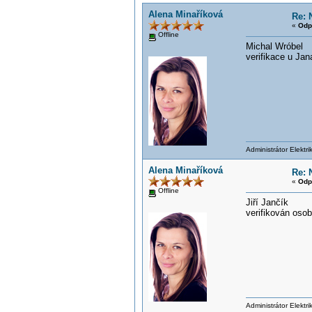
Alena Minaříková
Re: 
«
Odp
Offline
Michal Wróbel
verifikace u Jan
Administrátor Elektr
Alena Minaříková
Re: 
«
Odp
Offline
Jiří Jančík
verifikován osob
Administrátor Elektr