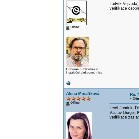
Ludvík Vejvoda,
verifikace osob
Offline
Odborná publicistika v
instalační elektrotechnice.
Alena Minaříková
Re: 
«
Odp
Offline
Leoš Jandek, D
Václav Burger,
verifikace zasla