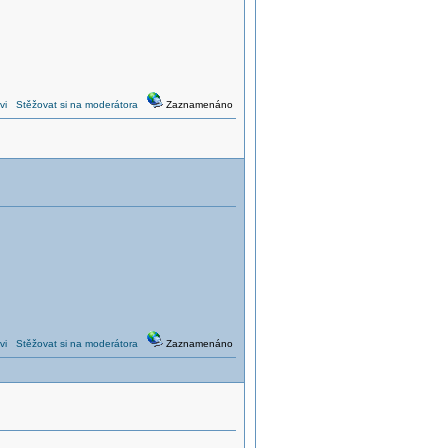
vi
Stěžovat si na moderátora
Zaznamenáno
vi
Stěžovat si na moderátora
Zaznamenáno