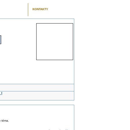
KONTAKTY
.!
o téma.