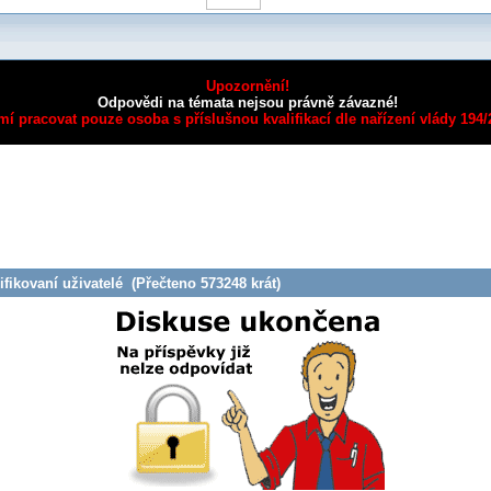
Upozornění!
Odpovědi na témata nejsou právně závazné!
mí pracovat pouze osoba s příslušnou kvalifikací dle nařízení vlády 194
fikovaní uživatelé (Přečteno 573248 krát)