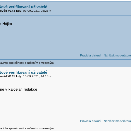
Nově verifikovaní uživatelé
ověď #144 kdy:
09.09.2021, 08:25 »
a Hájka
Pravidla diskusí
Nahlásit moderátoro
ika.info společnosti s ručením omezeným.
Nově verifikovaní uživatelé
ověď #145 kdy:
15.09.2021, 14:18 »
ně v kalceláři redakce
Pravidla diskusí
Nahlásit moderátoro
ika.info společnosti s ručením omezeným.