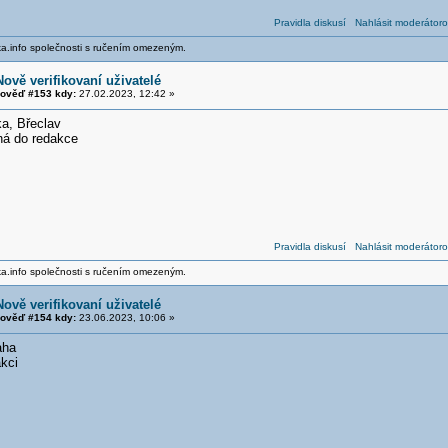
Pravidla diskusí
Nahlásit moderátoro
ika.info společnosti s ručením omezeným.
Nově verifikovaní uživatelé
ověď #153 kdy:
27.02.2023, 12:42 »
a, Břeclav
ná do redakce
Pravidla diskusí
Nahlásit moderátoro
ika.info společnosti s ručením omezeným.
Nově verifikovaní uživatelé
ověď #154 kdy:
23.06.2023, 10:06 »
aha
akci