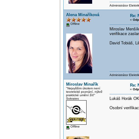
Administrátor Elektr
Alena Minaříková
Re: 
«
Odp
Offline
Miroslav Menší
verifikace zasl
David Tobiáš, Li
Administrátor Elektr
Miroslav Minařík
Re: 
"Nejvyšším úkolem není
«
Odp
teoretické poznání, nýbrž
praktické umění žít!"
Lukáš Horák O
Sokrates
Osobní verifika
Offline