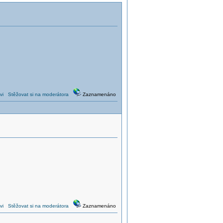
vi
Stěžovat si na moderátora
Zaznamenáno
vi
Stěžovat si na moderátora
Zaznamenáno