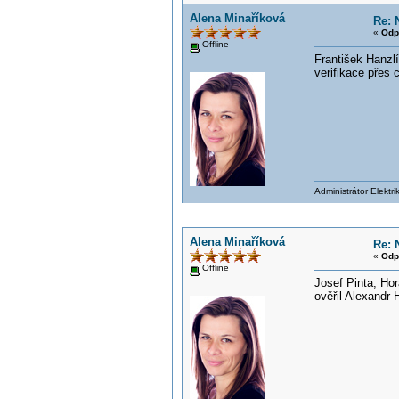
Alena Minaříková
Re: 
«
Odp
Offline
František Hanzlí
verifikace přes
Administrátor Elektr
Alena Minaříková
Re: 
«
Odp
Offline
Josef Pinta, Ho
ověřil Alexandr