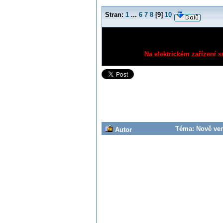
Stran:
1
...
6
7
8
[
9
]
10
Na elektrickém zařízení s
Téma: Nově veri
Autor