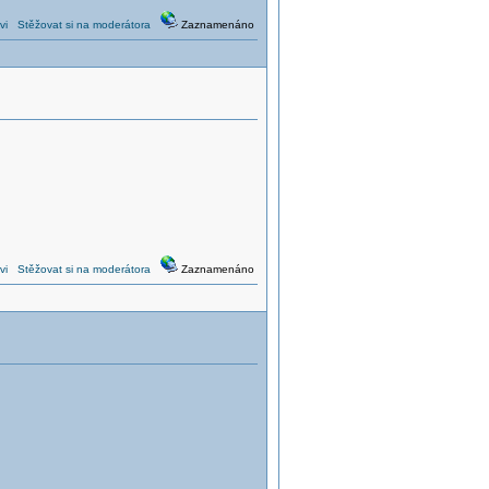
vi
Stěžovat si na moderátora
Zaznamenáno
vi
Stěžovat si na moderátora
Zaznamenáno