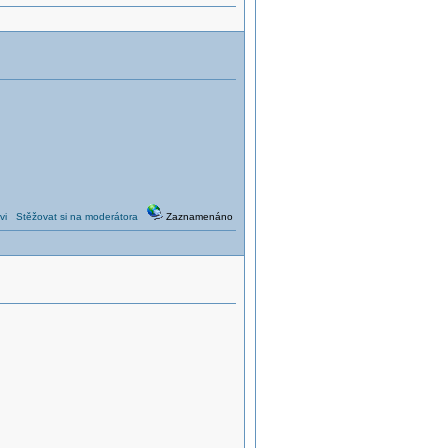
vi
Stěžovat si na moderátora
Zaznamenáno