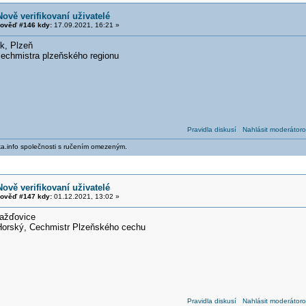
Nově verifikovaní uživatelé
ověď #146 kdy:
17.09.2021, 16:21 »
k, Plzeň
 cechmistra plzeňského regionu
Pravidla diskusí
Nahlásit moderátoro
ika.info společnosti s ručením omezeným.
Nově verifikovaní uživatelé
ověď #147 kdy:
01.12.2021, 13:02 »
ražďovice
 Horský, Cechmistr Plzeňského cechu
Pravidla diskusí
Nahlásit moderátoro