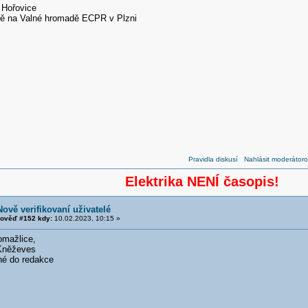
 Hořovice
ně na Valné hromadě ECPR v Plzni
Pravidla diskusí
Nahlásit moderátoro
Elektrika NENÍ časopis!
Nově verifikovaní uživatelé
ověď #152 kdy:
10.02.2023, 10:15 »
omažlice,
 Kněževes
né do redakce