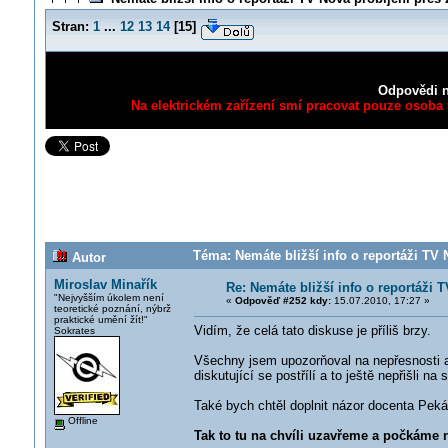
Stran:
1
...
12
13
14
[
15
]
Odpovědi n
Na elektrickém zařízení smí pracovat pouze osoba s
Téma: Nemáte bližší info o reportáži TV
Autor
Miroslav Minařík
Re: Nemáte bližší info o reportáži
"Nejvyšším úkolem není
«
Odpověď #252 kdy:
15.07.2010, 17:27 »
teoretické poznání, nýbrž
praktické umění žít!"
Vidím, že celá tato diskuse je příliš brzy.
Sokrates
Všechny jsem upozorňoval na nepřesnosti a
diskutující se postřílí a to ještě nepřišli na
Také bych chtěl doplnit názor docenta Peká
Offline
Tak to tu na chvíli uzavřeme a počkáme 