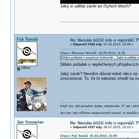
Jaký si udělat závěr po čtyřech létech?
Fuk Tomáš
Re: Nemáte bližší info o reportáži
«
Odpověď #256 kdy:
01.03.2015, 23:09 »
Citace: Miroslav Minařík 22.08.2014, 11:46
Dělám pořádek v papírové knihovně ...Jaký si udělat z
Dělám pořádek v nepřečtených příspěvcíc
Offline
Jaký závěr? Nevidím důvod měnit něco na s
zinscenoval. To, že to nakonec shodil na sv
Když vím, rád poradím: fyzika, elektronika, IT, ale i 
Jen ten, kdo něčemu stoprocentně rozumí, to dokáže vy
Jan Yossarian
Re: Nemáte bližší info o reportáži
«
Odpověď #257 kdy:
06.07.2025, 18:10 »
Citace: Fuk Tomáš 01.03.2015, 23:09