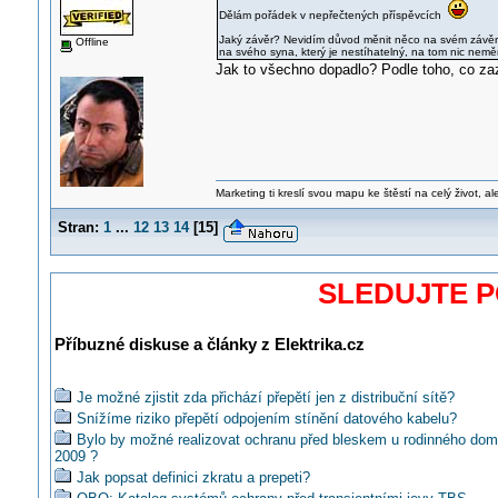
Dělám pořádek v nepřečtených příspěvcích
Jaký závěr? Nevidím důvod měnit něco na svém závěru,
Offline
na svého syna, který je nestíhatelný, na tom nic nemě
Jak to všechno dopadlo? Podle toho, co zaz
Marketing ti kreslí svou mapu ke štěstí na celý život, al
Stran:
1
...
12
13
14
[
15
]
SLEDUJTE 
Příbuzné diskuse a články z Elektrika.cz
Je možné zjistit zda přichází přepětí jen z distribuční sítě?
Snížíme riziko přepětí odpojením stínění datového kabelu?
Bylo by možné realizovat ochranu před bleskem u rodinného do
2009 ?
Jak popsat definici zkratu a prepeti?