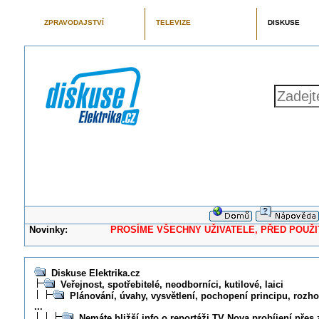
ZPRAVODAJSTVÍ
TELEVIZE
DISKUSE
Novinky:
PROSÍME VŠECHNY UŽIVATELE, PŘED POUŽITÍM 
Diskuse Elektrika.cz
Veřejnost, spotřebitelé, neodborníci, kutilové, laici
Plánování, úvahy, vysvětlení, pochopení principu, rozhod
...
Nemáte bližší info o reportáži TV Nova probíjení pře