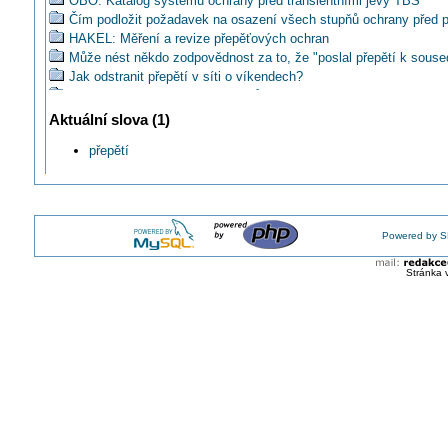
OBO: Katalog systémů ochrany před transientními jevy TBS
Čím podložit požadavek na osazení všech stupňů ochrany před 
HAKEL: Měření a revize přepěťových ochran
Může nést někdo zodpovědnost za to, že "poslal přepětí k souse
Jak odstranit přepětí v síti o víkendech?
Znáte typické přepěťovky pro průmysl?
Modulární přístroje Minia - pro klidný spánek i za bouřky
Aktuální slova (1)
Zemřel Zdeněk Rous
přepětí
Mohu od světla v koupelně natáhnout další světlo s extra vypín
ARisk#24: Je přepětí totéž co nadpětí?
Jaké argumenty o užitečnosti přepěťových ochran slyšíte od spot
vy?
Musí revizní technik upozornit ve zprávě na absenci přepěťovýc
Powered by S
V čem jsou přednášky v klubu ILPC jedinečné?
Musí být po montáži hromosvodu doplněna v rozvaděči přepěťov
Stránka 
OBO: Příručka ochrany před bleskem
Jak ochránit spotřebiče před častým vypínáním elektriky?
Referenční pohled na DEHN z Elektrické spojky 2019
Mohou být přepěťové špičky ve světelném okruhu od zářivky?
Katalog ochrany před přepětím SALTEK
OBO: Katalog Systémů ochrany před transientními jevy a blesk
Může vznikat za transformátorem 22/0,4kV po jeho odpojení/připo
přepětí?
Co vše by měl spotřebitel vědět o spínacím přepětí u něj v bytě?