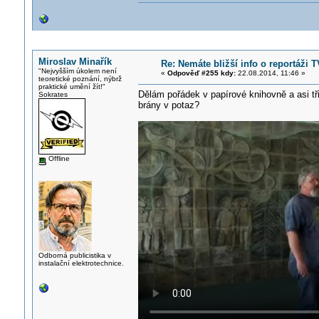
Miroslav Minařík
Re: Nemáte bližší info o reportáži
"Nejvyšším úkolem není
«
Odpověď #255 kdy:
22.08.2014, 11:46 »
teoretické poznání, nýbrž
praktické umění žít!"
Dělám pořádek v papírové knihovně a asi tři
Sokrates
brány v potaz?
Offline
Odborná publicistika v
instalační elektrotechnice.