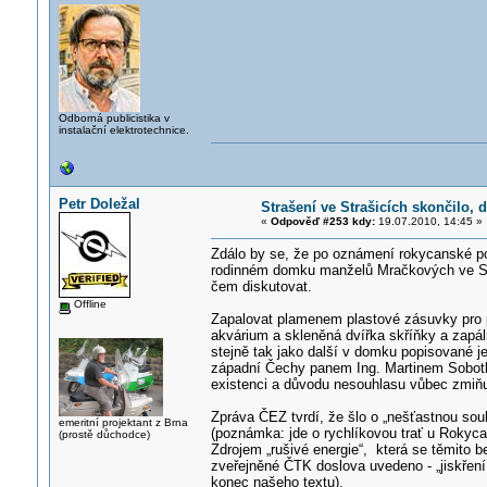
Odborná publicistika v
instalační elektrotechnice.
Petr Doležal
Strašení ve Strašicích skončilo, 
«
Odpověď #253 kdy:
19.07.2010, 14:45 »
Zdálo by se, že po oznámení rokycanské pol
rodinném domku manželů Mračkových ve Straš
čem diskutovat.
Offline
Zapalovat plamenem plastové zásuvky pro př
akvárium a skleněná dvířka skříňky a zapáli
stejně tak jako další v domku popisované
západní Čechy panem Ing. Martinem Sobotk
existenci a důvodu nesouhlasu vůbec zmiňu
Zpráva ČEZ tvrdí, že šlo o „nešťastnou sou
emeritní projektant z Brna
(poznámka: jde o rychlíkovou trať u Rokyca
(prostě důchodce)
Zdrojem „rušivé energie“, která se těmito
zveřejněné ČTK doslova uvedeno - „jiskření
konec našeho textu).