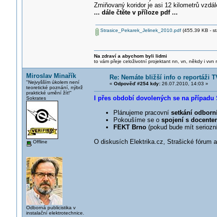
Zmiňovaný koridor je asi 12 kilometrů vzd
... dále čtěte v příloze pdf ...
Strasice_Pekarek_Jelinek_2010.pdf
(455.39 KB - st
Na zdraví a abychom byli lidmi
to vám přeje celoživotní projektant nn, vn, někdy i vvn
Miroslav Minařík
Re: Nemáte bližší info o reportáži
"Nejvyšším úkolem není
«
Odpověď #254 kdy:
26.07.2010, 14:03 »
teoretické poznání, nýbrž
praktické umění žít!"
I přes období dovolených se na případu S
Sokrates
Plánujeme pracovní
setkání odborn
Pokoušíme se o
spojení s docent
FEKT Brno
(pokud bude mít seriozn
O diskusích Elektrika.cz, Strašické fórum 
Offline
Odborná publicistika v
instalační elektrotechnice.