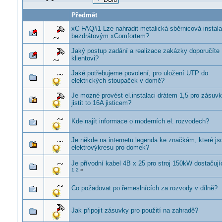
Předmět
xC FAQ#1 Lze nahradit metalická sběrnicová instal
bezdrátovým xComfortem?
Jaký postup zadání a realizace zakázky doporučíte
klientovi?
Jaké potřebujeme povolení, pro uložení UTP do
elektrických stoupaček v domě?
Je mozné provést el.instalaci drátem 1,5 pro zásuvk
jistit to 16A jisticem?
Kde najít informace o moderních el. rozvodech?
Je někde na internetu legenda ke značkám, které js
elektrovýkresu pro domek?
Je přívodní kabel 4B x 25 pro stroj 150kW dostačují
1
2
»
Co požadovat po řemeslnících za rozvody v dílně?
Jak připojit zásuvky pro použití na zahradě?