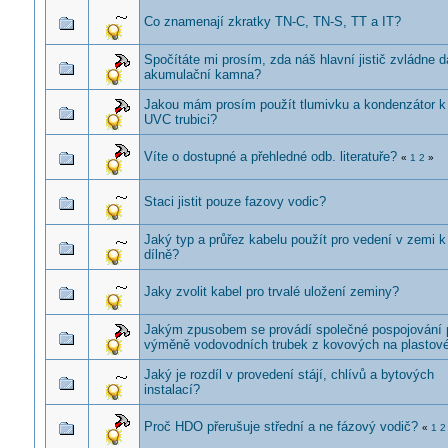
Co znamenají zkratky TN-C, TN-S, TT a IT?
Spočítáte mi prosím, zda náš hlavní jistič zvládne d
akumulační kamna?
Jakou mám prosím použít tlumivku a kondenzátor 
UVC trubici?
Víte o dostupné a přehledné odb. literatuře?
«
1
2
»
Staci jistit pouze fazovy vodic?
Jaký typ a průřez kabelu použít pro vedení v zemi k
dílně?
Jaky zvolit kabel pro trvalé uložení zeminy?
Jakým zpusobem se provádí společné pospojování p
výměně vodovodních trubek z kovových na plastov
Jaký je rozdíl v provedení stájí, chlívů a bytových
instalací?
Proč HDO přerušuje střední a ne fázový vodič?
«
1
2