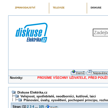
ZPRAVODAJSTVÍ
TELEVIZE
DISKUSE
Novinky:
PROSÍME VŠECHNY UŽIVATELE, PŘED POUŽITÍM 
Diskuse Elektrika.cz
Veřejnost, spotřebitelé, neodborníci, kutilové, laici
Plánování, úvahy, vysvětlení, pochopení principu, rozhodo
Stran:
[
1
]
2
3
4
...
105