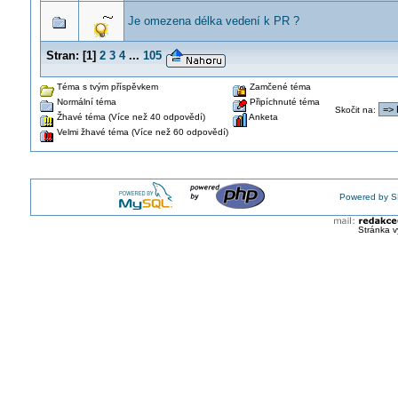
Je omezena délka vedení k PR ?
Stran:
[
1
]
2
3
4
...
105
Téma s tvým příspěvkem
Zamčené téma
Normální téma
Připíchnuté téma
Skočit na
:
Žhavé téma (Více než 40 odpovědí)
Anketa
Velmi žhavé téma (Více než 60 odpovědí)
Powered by S
Stránka v