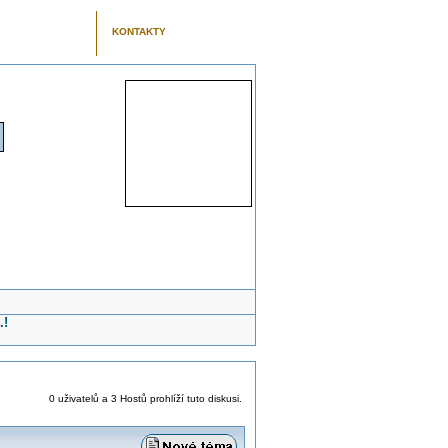
KONTAKTY
.!
0 uživatelů a 3 Hostů prohlíží tuto diskusi.