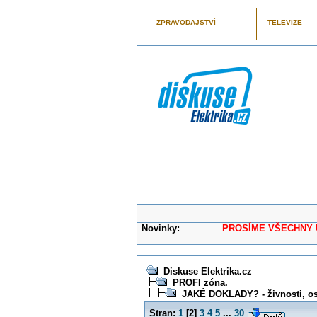
ZPRAVODAJSTVÍ
TELEVIZE
Novinky:
PROSÍME VŠECHNY UŽIVAT
Diskuse Elektrika.cz
PROFI zóna.
JAKÉ DOKLADY? - živnosti, osv
Stran:
1
[
2
]
3
4
5
...
30