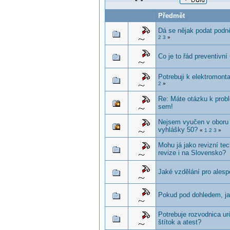
Předmět
Dá se nějak podat podně
2
3
»
Co je to řád preventivní
Potrebuji k elektromon
2
»
Re: Máte otázku k proble
sem!
Nejsem vyučen v oboru 
vyhlášky 50?
«
1
2
3
»
Mohu já jako revizní te
revize i na Slovensko?
Jaké vzdělání pro alesp
Pokud pod dohledem, ja
Potrebuje rozvodnica ur
štítok a atest?