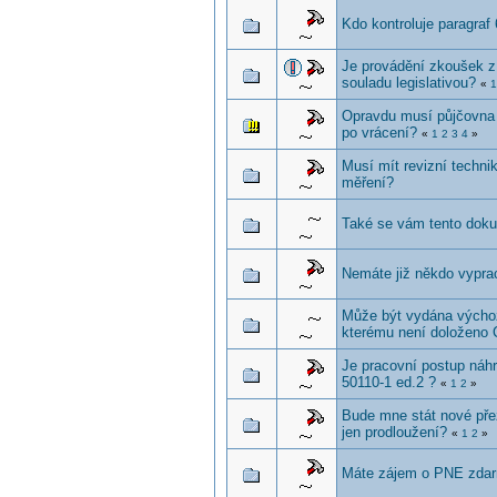
Kdo kontroluje paragraf
Je provádění zkoušek z
souladu legislativou?
«
1
Opravdu musí půjčovna 
po vrácení?
«
1
2
3
4
»
Musí mít revizní technik
měření?
Také se vám tento doku
Nemáte již někdo vypra
Může být vydána výchoz
kterému není doloženo
Je pracovní postup náh
50110-1 ed.2 ?
«
1
2
»
Bude mne stát nové pře
jen prodloužení?
«
1
2
»
Máte zájem o PNE zda