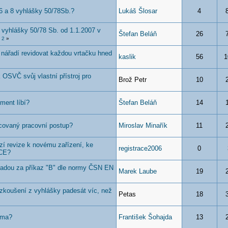
 6 a 8 vyhlášky 50/78Sb.?
Lukáš Šlosar
4
 vyhlášky 50/78 Sb. od 1.1.2007 v
Štefan Beláň
26
2
»
nářadí revidovat každou vrtačku hned
kaslik
56
1
 OSVČ svůj vlastní přístroj pro
Brož Petr
10
ment líbí?
Štefan Beláň
14
covaný pracovní postup?
Miroslav Minařík
11
í revize k novému zařízení, ke
registrace2006
0
 CE?
radou za příkaz "B" dle normy ČSN EN
Marek Laube
19
zkoušení z vyhlášky padesát víc, než
Petas
18
rma?
František Šohajda
13