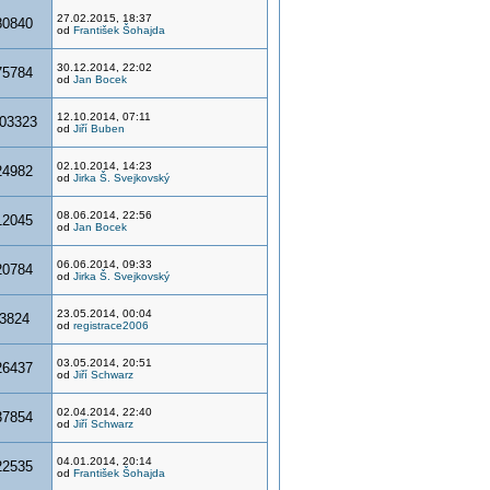
27.02.2015, 18:37
80840
od
František Šohajda
30.12.2014, 22:02
75784
od
Jan Bocek
12.10.2014, 07:11
03323
od
Jiří Buben
02.10.2014, 14:23
24982
od
Jirka Š. Svejkovský
08.06.2014, 22:56
12045
od
Jan Bocek
06.06.2014, 09:33
20784
od
Jirka Š. Svejkovský
23.05.2014, 00:04
3824
od
registrace2006
03.05.2014, 20:51
26437
od
Jiří Schwarz
02.04.2014, 22:40
37854
od
Jiří Schwarz
04.01.2014, 20:14
22535
od
František Šohajda