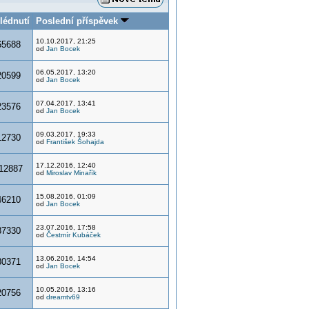
lédnutí
Poslední příspěvek
10.10.2017, 21:25
65688
od
Jan Bocek
06.05.2017, 13:20
20599
od
Jan Bocek
07.04.2017, 13:41
23576
od
Jan Bocek
09.03.2017, 19:33
12730
od
František Šohajda
17.12.2016, 12:40
12887
od
Miroslav Minařík
15.08.2016, 01:09
46210
od
Jan Bocek
23.07.2016, 17:58
37330
od
Čestmír Kubáček
13.06.2016, 14:54
30371
od
Jan Bocek
10.05.2016, 13:16
20756
od
dreamtv69