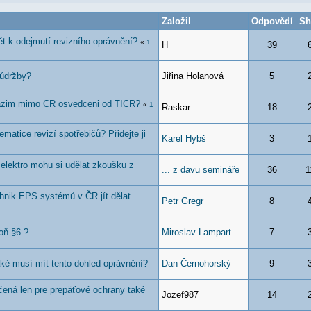
Založil
Odpovědí
Sh
t k odejmutí revizního oprávnění?
«
1
H
39
 údržby?
Jiřina Holanová
5
tazim mimo CR osvedceni od TICR?
«
1
Raskar
18
matice revizí spotřebičů? Přidejte ji
Karel Hybš
3
elektro mohu si udělat zkoušku z
... z davu semináře
36
1
chnik EPS systémů v ČR jít dělat
Petr Gregr
8
oň §6 ?
Miroslav Lampart
7
ké musí mít tento dohled oprávnění?
Dan Černohorský
9
čená len pre prepäťové ochrany také
Jozef987
14