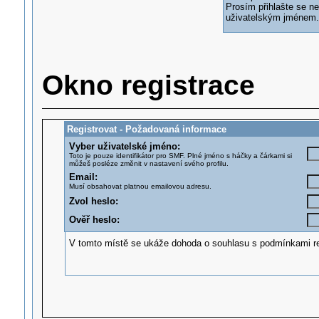
Prosím přihlašte se n
uživatelským jménem.
Okno registrace
Registrovat - Požadovaná informace
Vyber uživatelské jméno:
Toto je pouze identifikátor pro SMF. Plné jméno s háčky a čárkami si
můžeš posléze změnit v nastavení svého profilu.
Email:
Musí obsahovat platnou emailovou adresu.
Zvol heslo:
Ověř heslo:
V tomto místě se ukáže dohoda o souhlasu s podmínkami reg