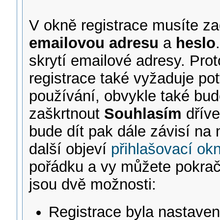
V okně registrace musíte z
emailovou adresu
a
heslo
skrytí emailové adresy. Prot
registrace také vyžaduje p
používání, obvykle také bud
zaškrtnout
Souhlasím
dříve
bude dít pak dále závisí na
další objeví
přihlašovací ok
pořádku a vy můžete pokračov
jsou dvě možnosti:
Registrace byla nastaven