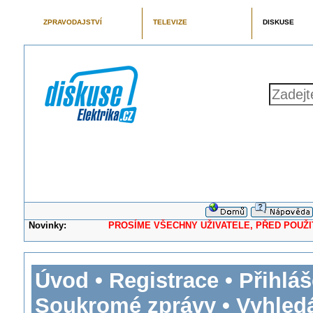
ZPRAVODAJSTVÍ
TELEVIZE
DISKUSE
Novinky:
PROSÍME VŠECHNY UŽIVATELE, PŘED POUŽITÍM 
Úvod
•
Registrace
•
Přihláš
Soukromé zprávy
•
Vyhled