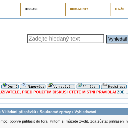
DISKUSE
DOKUMENTY
O NÁS
ELE, PŘED POUŽITÍM DISKUSÍ ČTĚTE MÍSTNÍ PRAVIDLA!
ZDE ..
•
Vkládání příspěvků
•
Soukromé zprávy
•
Vyhledávání
 moci poprvé přihlásit do fóra. Přitom si můžete zvolit, zda zůstat přihlášeni