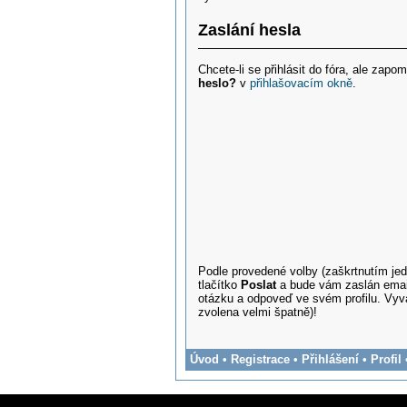
Zaslání hesla
Chcete-li se přihlásit do fóra, ale zap
heslo?
v
přihlašovacím okně
.
Podle provedené volby (zaškrtnutím je
tlačítko
Poslat
a bude vám zaslán email
otázku a odpoveď ve svém profilu. Vyva
zvolena velmi špatně)!
Úvod
•
Registrace
•
Přihlášení
•
Profil