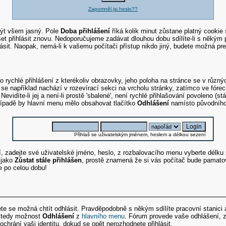
Zapomněl jsi heslo??
ýt všem jasný. Pole
Doba přihlášení
říká kolik minut zůstane platný cookie 
et přihlásit znovu. Nedoporučujeme zadávat dlouhou dobu sdílíte-li s někým p
lásit. Naopak, nemá-li k vašemu počítači přístup nikdo jiný, budete možná p
 rychlé přihlášení z kterékoliv obrazovky, jeho poloha na stránce se v různý
e například nachází v rozevírací sekci na vrcholu stránky, zatímco ve fóre
. Nevidíte-li jej a není-li prostě 'sbalené', není rychlé přihlašování povoleno (s
 případě by hlavní menu mělo obsahovat tlačítko
Odhlášení
namísto původníh
Přihlaš se uživatelským jménem, heslem a délkou sezení
ní, zadejte své uživatelské jméno, heslo, z rozbalovacího menu vyberte délku
 jako
Zůstat stále přihlášen
, prostě znamená že si vás počítač bude pamato
e po celou dobu!
e se možná chtít odhlásit. Pravděpodobně s někým sdílíte pracovní stanici 
e tedy možnost
Odhlášení
z
hlavního menu
. Fórum provede vaše odhlášení, z
chrání vaši identitu, dokud se opět nerozhodnete přihlásit.