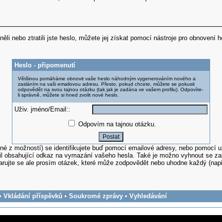
omněli nebo ztratili jste heslo, můžete jej získat pomocí nástroje pro obnoven
Heslo - připomenutí
Většinou pomáháme obnovit vaše heslo náhodným vygenerováním nového a
zasláním na vaši emailovou adresu. Přesto, pokud chcete, můžete se pokusit
odpovědět na svou tajnou otázku (tak jak je zadána ve vašem profilu). Odpovíte-
li správně, můžete si hned zvolit nové heslo.
Uživ. jméno/Email::
Odpovím na tajnou otázku.
dné z možností) se identifikujete buď pomocí emailové adresy, nebo pomocí 
 obsahující odkaz na vymazání vašeho hesla. Také je možno vyhnout se zaslá
rujte se ale prosím otázek, které může zodpovědět nebo uhodne každý (např. 
•
Vkládání příspěvků
•
Soukromé zprávy
•
Vyhledávání