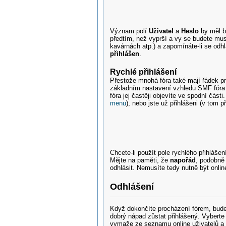
Význam polí
Uživatel
a
Heslo
by měl b
předtím, než vyprší a vy se budete mus
kavárnách atp.) a zapomínáte-li se odh
přihlášen
.
Rychlé přihlášení
Přestože mnohá fóra také mají řádek pro
základním nastavení vzhledu SMF fóra s
fóra jej častěji objevíte ve spodní části
menu
), nebo jste už přihlášeni (v tom
Chcete-li použít pole rychlého přihláše
Mějte na paměti, že
napořád
, podobně
odhlásit. Nemusíte tedy nutně být onlin
Odhlášení
Když dokončíte procházení fórem, budet
dobrý nápad zůstat přihlášený. Vybert
vymaže ze seznamu online uživatelů a o