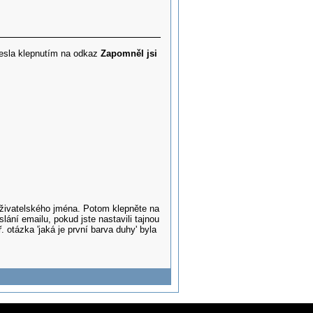
í hesla klepnutím na odkaz
Zapomněl jsi
uživatelského jména. Potom klepněte na
ní emailu, pokud jste nastavili tajnou
otázka 'jaká je první barva duhy' byla