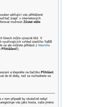
soubor udržující vás přihlášené
očítač (např. v internetových
referovat možnost
Zůstat stále
ch fórech může výrazně lišit. V
ch využívajících vzhled staršího YaBB
tále se ale můžete přihlásit z
hlavního
o
Přihlášení
!).
 sezení a klepněte na tlačítko
Přihlásit
.
vat do té doby, než se rozhodnete se
a v tom případě by skutečně nebyl
aregistruje vás jako hosta, vaše jméno