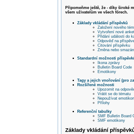
Připomeňme ještě, že - díky široké m
všem uživatelům ve všech fórech.
Základy vkládání příspěvků
Založení nového tém
Vytvoření nové anke
Přidání události do k
Odpověď na příspěv
Citování příspěvku
Změna nebo smazání
Standardní možnosti příspěvk
Ikona zprávy
Bulletin Board Code
Emotikony
Tagy a jejich vnořování (pro z
Rozšířené možnosti
Upozornit na odpověd
Vrátit se do tématu
Nepoužívat emotiko
Přílohy
Referenční tabulky
SMF Bulletin Board 
SMF emotikony
Základy vkládání příspěvk