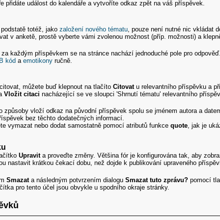
 přidáte událost do kalendáře a vytvoříte odkaz zpět na váš příspěvek.
u
 podstatě totéž, jako
založení nového tématu
, pouze není nutné nic vkládat 
ovat v anketě, prostě vyberte vámi zvolenou možnost (příp. možnosti) a klepn
', za každým příspěvkem se na stránce nachází jednoduché pole pro odpověď. 
B kód
a
emotikony
ručně.
ocitovat, můžete buď klepnout na tlačíto
Citovat
u relevantního příspěvku a př
a
Vložit citaci
nacházející se ve sloupci 'Shrnutí tématu' relevantního příspě
to způsoby vloží odkaz na původní příspěvek spolu se jménem autora a da
příspěvek bez těchto dodatečných informací.
žete vymazat nebo dodat samostatně pomocí atributů funkce
quote
, jak je uk
ku
lačítko
Upravit
a proveďte změny. Většina fór je konfigurována tak, aby zobr
hou nastavit krátkou čekací dobu, než dojde k publikování upraveného příspěv
kem
Smazat
a následným potvrzením dialogu
Smazat tuto zprávu?
pomocí tl
ačítka pro tento účel jsou obvykle u spodního okraje stránky.
pěvků