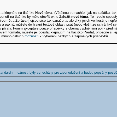
t a klepněte na tlačítko
Nové téma
. (Většinou se nachází jak na začátku, ta
lepnutí na tlačítko by mělo otevřít okno
Založit nové téma
. To - vedle spous
ředmět
a
Zpráva
(nejsou sice tak označena, ale díky jejich velikosti je nepř
 a pak již můžete do hlavní textové oblasti psát (nebo vložit ze schránky) s
 přijaty. Fórum akceptuje pouze příspěvky s oběma vyplněnými poli - předmět
ém formátu, můžete jej odeslat klepnutím na tlačítko
Poslat
, případně si j
e mnoho dalších
možností
k vytvoření hezkých a zajímavých příspěvků.
tandardní možnosti byly vynechány pro zjednodušení a budou popsány pozděj