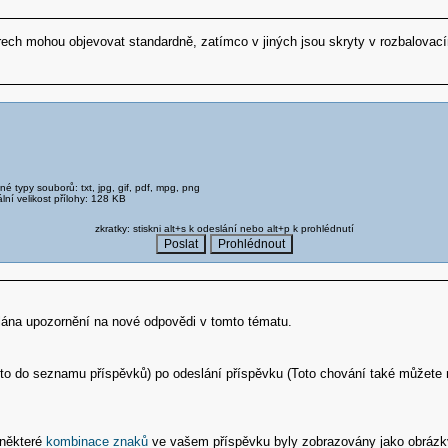
rech mohou objevovat standardně, zatímco v jiných jsou skryty v rozbalovac
é typy souborů: txt, jpg, gif, pdf, mpg, png
lní velikost přílohy: 128 KB
zkratky: stiskni alt+s k odeslání nebo alt+p k prohlédnutí
ílána upozornění na nové odpovědi v tomto tématu.
to do seznamu příspěvků) po odeslání příspěvku (Toto chování také můžete n
 některé
kombinace znaků
ve vašem příspěvku byly zobrazovány jako obrázky 