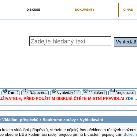
DISKUSE
DOKUMENTY
O NÁS
ELE, PŘED POUŽITÍM DISKUSÍ ČTĚTE MÍSTNÍ PRAVIDLA!
ZDE ..
•
Vkládání příspěvků
•
Soukromé zprávy
•
Vyhledávání
 kolem vkládání příspěvků, strávíme nějaký čas přehledem různých možností 
bo obecně BBS kódem asi raději přejdou přímo k částem popisujícím
Bulleti