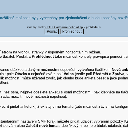
ozšířené možnosti byly vynechány pro zjednodušení a budou popsány pozděj
zkratky: stiskni alt+s k odeslání nebo alt+p k prohlédnutí
í strom
na vrcholu stránky v úsporném horizontálním režimu.
e tlačítek
Poslat
a
Prohlédnout
také možnost kontroly pravopisu pomocí tl
kovanou otázkou a danými možnostmi odpovědí, vytvořená tlačítkem
Nová ank
plnit pole
Otázka
a nejméně dvě z polí
Volba
(vedle polí
Předmět
a
Zpráva
, 
olik možností může uživatel zvolit, jak dlouho bude anketa běžet a jaké pod
tlení.
tí než osm, nejprve odešlete anketu s osmi možnostmi, pak klepněte na tlač
 zadat max. tři nové možnosti najednou).
rech) přidat anketu k již existujícímu tématu (tato možnost závisí na konfigur
 standardním nastavení SMF fóra), můžete přidat událost vybráním položky
K
eví se vám okno
Založit nové téma
s doplňkovými poli pro titulek události, d