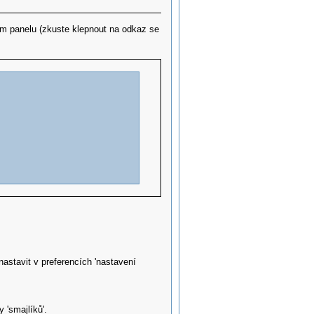
ím panelu (zkuste klepnout na odkaz se
astavit v preferencích 'nastavení
'smajlíků'.