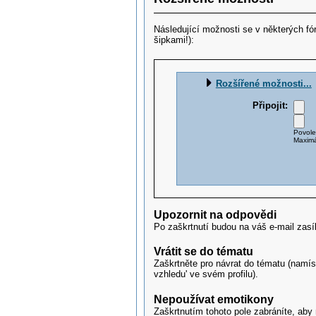
Následující možnosti se v některých fó
šipkami!):
Rozšířené možnosti...
Připojit:
Povolen
Maximá
Upozornit na odpovědi
Po zaškrtnutí budou na váš e-mail zas
Vrátit se do tématu
Zaškrtněte pro návrat do tématu (namís
vzhledu' ve svém profilu).
Nepoužívat emotikony
Zaškrtnutím tohoto pole zabráníte, aby