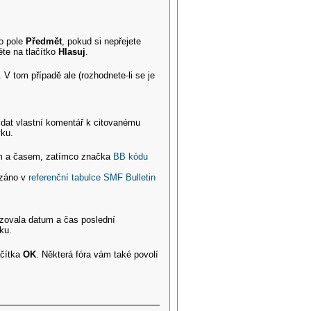
do pole
Předmět
, pokud si nepřejete
ěte na tlačítko
Hlasuj
.
V tom případě ale (rozhodnete-li se je
idat vlastní komentář k citovanému
vku.
tem a časem, zatímco značka
BB kódu
ázáno v
referenční tabulce SMF Bulletin
azovala datum a čas poslední
ku.
ačítka
OK
. Některá fóra vám také povolí