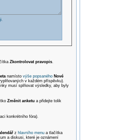
i.
ačítka
Zkontrolovat pravopis
.
eta
namísto
výše popsaného
Nové
vyplňovaných v každém příspěvku).
mínky musí splňovat výsledky, aby byly
ítko
Změnit anketu
a přidejte tolik
aci konkrétního fóra).
alendář
z
hlavního menu
a tlačítka
atum a diskusi, které je oznámení