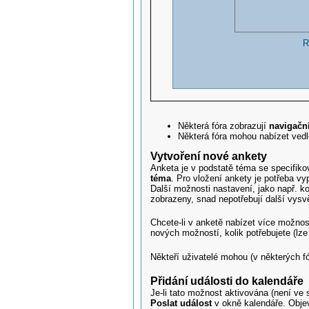
R
Některá fóra zobrazují
navigačn
Některá fóra mohou nabízet vedl
Vytvoření nové ankety
Anketa je v podstatě téma se specifi
téma
. Pro vložení ankety je potřeba vy
Další možnosti nastavení, jako např. k
zobrazeny, snad nepotřebují další vysvě
Chcete-li v anketě nabízet více možnos
nových možností, kolik potřebujete (lze
Někteří uživatelé mohou (v některých fó
Přidání události do kalendáře
Je-li tato možnost aktivována (není ve
Poslat událost
v okně kalendáře. Obj