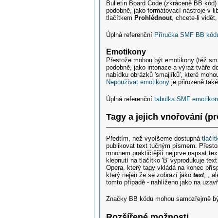
Bulletin Board Code (zkráceně BB kód) 
podobně, jako formátovací nástroje v l
tlačítkem
Prohlédnout
, chcete-li vidě
Úplná referenční
Příručka SMF BB kód
Emotikony
Přestože mohou být emotikony (též sma
podobně, jako intonace a výraz tváře d
nabídku obrázků 'smajlíků', které moh
Nepoužívat emotikony
je přirozeně tak
Úplná referenční
tabulka SMF emotiko
Tagy a jejich vnořování (p
Předtím, než vypíšeme dostupná
tlačí
publikovat text tučným písmem. Přesto
mnohem praktičtější nejprve napsat text
klepnutí na tlačítko 'B' vyprodukuje tex
Opera, který tagy vkládá na konec přís
který nejen že se zobrazí jako
text
, , 
tomto případě - nahlíženo jako na uzavř
Značky BB kódu mohou samozřejmě být t
Rozšířené možnosti