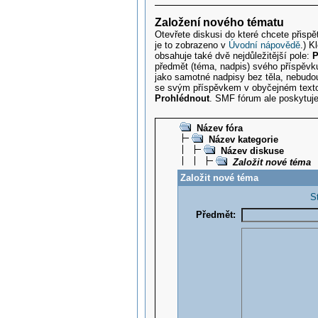
Založení nového tématu
Otevřete diskusi do které chcete přispě
je to zobrazeno v
Úvodní nápovědě
.) K
obsahuje také dvě nejdůležitější pole:
P
předmět (téma, nadpis) svého příspěvku
jako samotné nadpisy bez těla, nebudou
se svým příspěvkem v obyčejném textov
Prohlédnout
. SMF fórum ale poskytuj
Název fóra
Název kategorie
Název diskuse
Založit nové téma
Založit nové téma
S
Předmět: