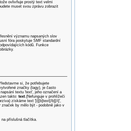
ože ovlivňuje prostý text velmi
dete muset svou zprávu zobrazit
upřesnění významu napsaných slov
kusní fóra poskytuje SMF standardní
 odpovídajících kódů. Funkce
obrázky.
Představme si, že potřebujete
vytvořené značky (tagy), je často
napsání textu 'text', jeho označení a
razen takto:
text
.(Nefunguje v prohlížeči
rzíva) získáme text '[i][b]text[/b][/i]',
r značek by mělo být - podobně jako v
na příslušná tlačítka.