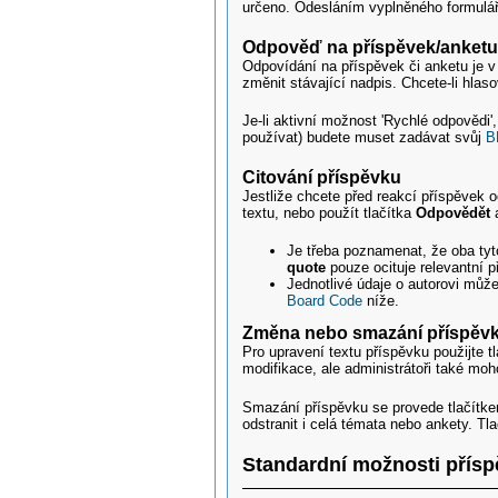
určeno. Odesláním vyplněného formuláře
Odpověď na příspěvek/anket
Odpovídání na příspěvek či anketu je v
změnit stávající nadpis. Chcete-li hlas
Je-li aktivní možnost 'Rychlé odpovědi
používat) budete muset zadávat svůj
B
Citování příspěvku
Jestliže chcete před reakcí příspěvek 
textu, nebo použít tlačítka
Odpovědět
Je třeba poznamenat, že oba ty
quote
pouze ocituje relevantní 
Jednotlivé údaje o autorovi mů
Board Code
níže.
Změna nebo smazání příspěv
Pro upravení textu příspěvku použijte t
modifikace, ale administrátoři také mo
Smazání příspěvku se provede tlačít
odstranit i celá témata nebo ankety. Tl
Standardní možnosti přís