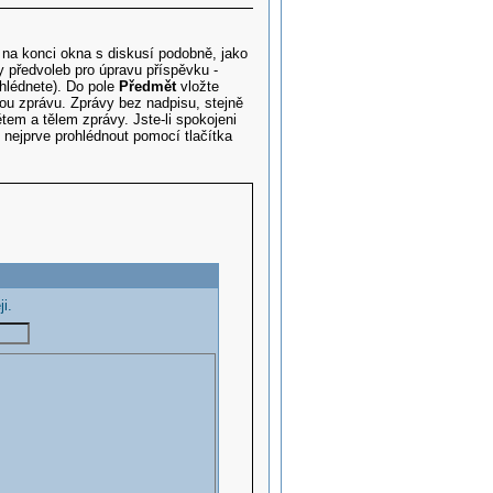
k na konci okna s diskusí podobně, jako
ty předvoleb pro úpravu příspěvku -
ehlédnete). Do pole
Předmět
vložte
vou zprávu. Zprávy bez nadpisu, stejně
em a tělem zprávy. Jste-li spokojeni
ej nejprve prohlédnout pomocí tlačítka
i.