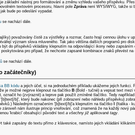
je základní nástroj pro formátování a změnu vzhledu vašeho příspěvku. Přest
ibovolném textovém procesoru, hlavní pole
Zpráva
není WYSIWYG, takže si bu
t, jak bude po odeslání vypadat.
u
se nachází dále.
jlíky) považovány čistě za výstřelky a rozmar, často hrají cennou úlohu v 
otvářejí význam slova mluveného. Tak jako většina dalších programů pro dis
ou být do příspěvků vkládány klepnutím na odpovídající ikony nebo zapsáním
é poskytována pro případ, že nechcete zapsané kombinace znaků převést na 
nů
se nachází dále.
ro začátečníky)
tka BB kódu
a jejich účel, si na jednoduchém příkladu ukážeme jejich funkci. 
že je možné nejprve klepnout na tlačítko
B
(Bold - tučné) a vepsat text mezi 
, označit ho (zvýraznit) a teprve pak použít zmíněné tlačítko. Tedy například 
t '[b]text[/b]', který bude nakonec (při zobrazení nebo náhledu příspěvku) zob
pěvků.) Následným označením '[b]text[/b]'a klepnutím na tlačítko
I
(Italika - ku
ale zároveň nám ilustruje princip vnořování, což znamená že na každý nový pá
enou 'krabici' obsahující původní text
a všechny již aplikované tagy
.
aké zapsány do textu přímo z klávesnice, namísto jejich vkládání klikáním 