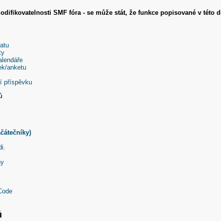
odifikovatelnosti SMF fóra - se může stát, že funkce popisované v této
atu
ty
alendáře
ek/anketu
 příspěvku
ů
ačátečníky)
i.
ny
Code
ů