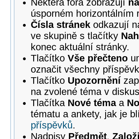
Některá fóra zobrazují
na
úsporném horizontálním 
Čísla stránek
odkazují n
ve skupině s tlačítky
Nah
konec aktuální stránky.
Tlačítko
Vše přečteno
um
označit všechny příspěvky
Tlačítko
Upozornění
zap
na zvolené téma v diskus
Tlačítka
Nové téma
a
No
tématu a ankety, jak je 
příspěvků
.
Nadpisy
Předmět
,
Založi