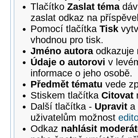
Tlačítko
Zaslat téma
dáv
zaslat odkaz na příspěve
Pomocí tlačítka
Tisk
vytv
vhodnou pro tisk.
Jméno autora
odkazuje 
Údaje o autorovi
v levém
informace o jeho osobě.
Předmět tématu
vede zp
Stiskem tlačítka
Citovat
Další tlačítka -
Upravit
uživatelům možnost
edit
Odkaz
nahlásit moderát