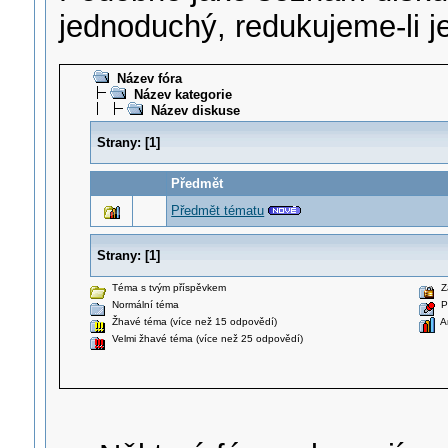
jednoduchý, redukujeme-li je
Název fóra
Název kategorie
Název diskuse
Strany:
[
1
]
Předmět
Předmět tématu
Strany:
[
1
]
Téma s tvým příspěvkem
Za
Normální téma
Př
Žhavé téma (více než 15 odpovědí)
An
Velmi žhavé téma (více než 25 odpovědí)