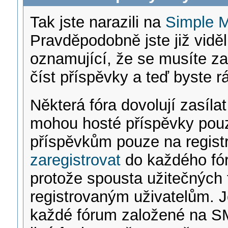
Tak jste narazili na
Simple 
Pravděpodobně jste již vidě
oznamující, že se musíte za
číst příspěvky a teď byste rá
Některá fóra dovolují zasíla
mohou hosté příspěvky pouze
příspěvkům pouze na regist
zaregistrovat
do každého fór
protože spousta užitečných 
registrovaným uživatelům. Je
každé fórum založené na SM