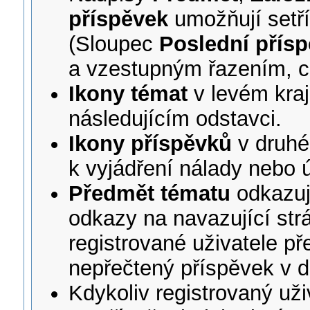
příspěvek
umožňují setříd
(Sloupec
Poslední přís
a vzestupným řazením, c
Ikony témat
v levém kraj
následujícím odstavci.
Ikony příspěvků
v druhé
k vyjádření nálady nebo 
Předmět tématu
odkazuj
odkazy na navazující str
registrované uživatele př
nepřečtený příspěvek v 
Kdykoliv registrovaný už