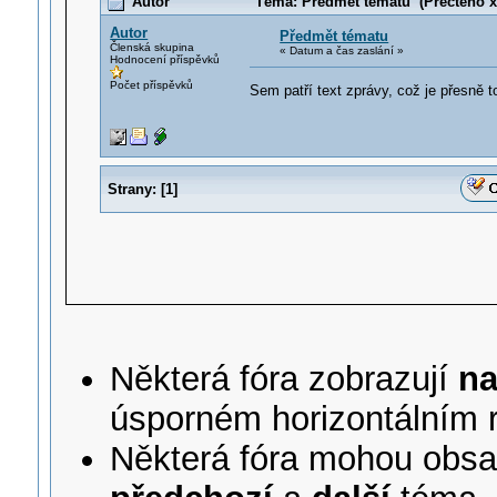
Autor
Téma: Předmět tématu (Přečteno x 
Autor
Předmět tématu
Členská skupina
« Datum a čas zaslání »
Hodnocení příspěvků
Počet příspěvků
Sem patří text zprávy, což je přesně t
Strany:
[
1
]
Některá fóra zobrazují
na
úsporném horizontálním 
Některá fóra mohou obsa