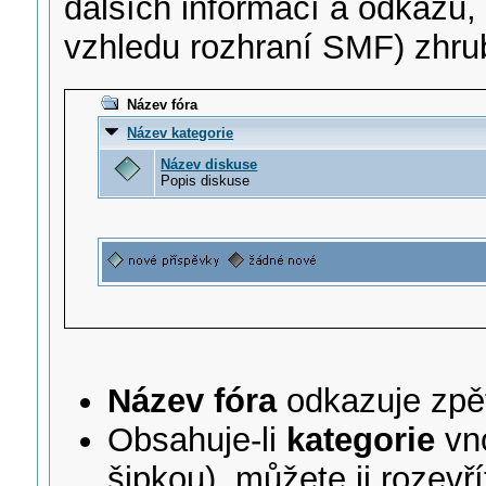
dalších informací a odkazů,
vzhledu rozhraní SMF) zhrub
Název fóra
Název kategorie
Název diskuse
Popis diskuse
Název fóra
odkazuje zpět
Obsahuje-li
kategorie
vno
šipkou), můžete ji rozevří