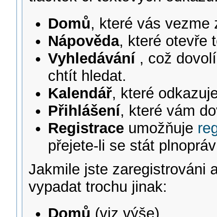
Domů
, které vás vezme 
Nápověda
, které otevře
Vyhledávání
, což dovol
chtít hledat.
Kalendář
, které odkazuj
Přihlášení
, které vám do
Registrace
umožňuje
reg
přejete-li se stát plnopr
Jakmile jste zaregistrováni 
vypadat trochu jinak:
Domů
(viz výše).