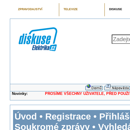
ZPRAVODAJSTVÍ
TELEVIZE
DISKUSE
Novinky:
PROSÍME VŠECHNY UŽIVATELE, PŘED POUŽITÍM 
Úvod
•
Registrace
•
Přihláš
Soukromé zprávy
•
Vyhled