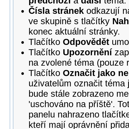
předchozí
a
další
téma.
Čísla stránek
odkazují n
ve skupině s tlačítky
Nah
konec aktuální stránky.
Tlačítko
Odpovědět
umo
Tlačítko
Upozornění
zap
na zvolené téma (pouze r
Tlačítko
Označit jako n
uživatelům označit téma 
bude stále zobrazeno me
'uschováno na příště'. To
panelu nahrazeno tlačít
kteří mají oprávnění přida