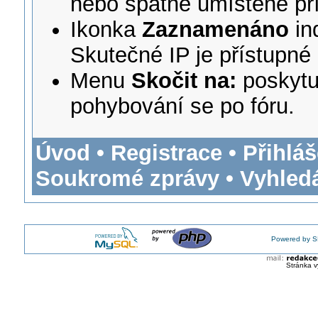
nebo špatně umístěné př
Ikonka
Zaznamenáno
in
Skutečné IP je přístupné
Menu
Skočit na:
poskytu
pohybování se po fóru.
Úvod
•
Registrace
•
Přihláš
Soukromé zprávy
•
Vyhled
Powered by S
Stránka v