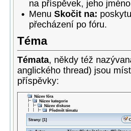
na příspěvek, jeho jmén
Menu
Skočit na:
poskytu
přecházení po fóru.
Téma
Témata
, někdy též nazýva
anglického thread) jsou míst
příspěvky:
Název fóra
Název kategorie
Název diskuse
Předmět tématu
Strany:
[
1
]