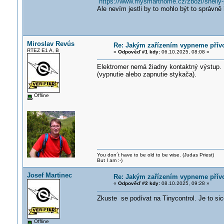
https://www.mysmarthome.cz/zbozi/shelly-p
Ale nevím jestli by to mohlo být to správně 
Miroslav Revús
Re: Jakým zařízením vypneme přívo
RTEZ E1 A, B
«
Odpověď #1 kdy:
06.10.2025, 08:08 »
Elektromer nemá žiadny kontaktný výstup. 
(vypnutie alebo zapnutie stykača).
Offline
You don´t have to be old to be wise. (Judas Priest)
But I am :-)
Josef Martinec
Re: Jakým zařízením vypneme přívo
«
Odpověď #2 kdy:
08.10.2025, 09:28 »
Zkuste se podívat na Tinycontrol. Je to si
Offline