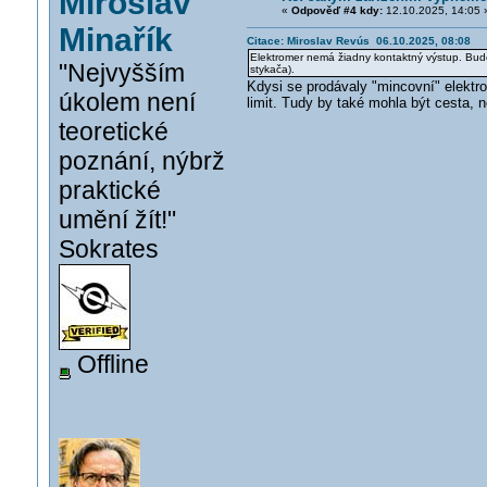
Miroslav
«
Odpověď #4 kdy:
12.10.2025, 14:05 
Minařík
Citace: Miroslav Revús 06.10.2025, 08:08
Elektromer nemá žiadny kontaktný výstup. Bude
"Nejvyšším
stykača).
Kdysi se prodávaly "mincovní" elektro
úkolem není
limit. Tudy by také mohla být cesta, 
teoretické
poznání, nýbrž
praktické
umění žít!"
Sokrates
Offline