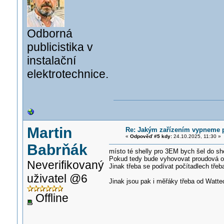
Odborná
publicistika v
instalační
elektrotechnice.
Martin
Re: Jakým zařízením vypneme př
«
Odpověď #5 kdy:
24.10.2025, 11:30 »
Babrňák
místo té shelly pro 3EM bych šel do sh
Pokud tedy bude vyhovovat proudová o
Neverifikovaný
Jinak třeba se podívat počítadlech tře
uživatel @6
Jinak jsou pak i měřáky třeba od Wattec
Offline