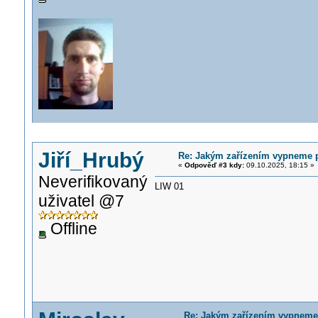
Jiří_Hrubý
Re: Jakým zařízením vypneme př
«
Odpověď #3 kdy:
09.10.2025, 18:15 »
Neverifikovaný
LIW 01
uživatel @7
Offline
Re: Jakým zařízením vypneme 