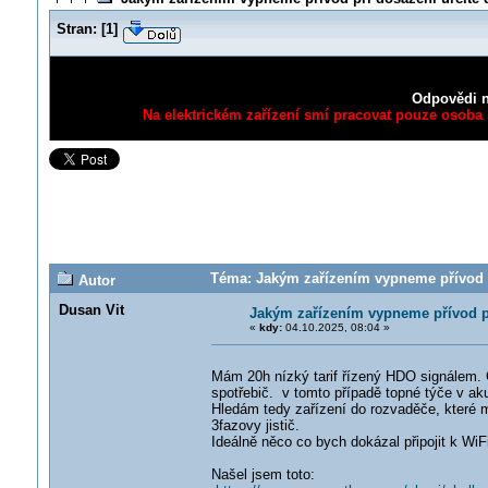
Stran:
[
1
]
Odpovědi n
Na elektrickém zařízení smí pracovat pouze osoba s
Téma: Jakým zařízením vypneme přívod př
Autor
Dusan Vit
Jakým zařízením vypneme přívod př
«
kdy:
04.10.2025, 08:04 »
Mám 20h nízký tarif řízený HDO signálem. Ch
spotřebič. v tomto případě topné týče v a
Hledám tedy zařízení do rozvaděče, které 
3fazovy jistič.
Ideálně něco co bych dokázal připojit k WiF
Našel jsem toto: