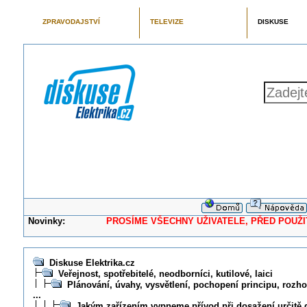
ZPRAVODAJSTVÍ
TELEVIZE
DISKUSE
Novinky:
PROSÍME VŠECHNY UŽIVATELE, PŘED POUŽITÍM 
Diskuse Elektrika.cz
Veřejnost, spotřebitelé, neodborníci, kutilové, laici
Plánování, úvahy, vysvětlení, pochopení principu, rozhod
...
Jakým zařízením vypneme přívod při dosažení určitě 