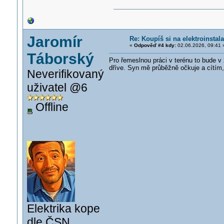
Jaromír
Re: Koupíš si na elektroinst
«
Odpověď #4 kdy:
02.06.2026, 09:41 
Táborský
Pro řemeslnou práci v terénu to bude 
dříve. Syn mě průběžně očkuje a cítím, 
Neverifikovaný
uživatel @6
Offline
Elektrika kope
dle ČSN