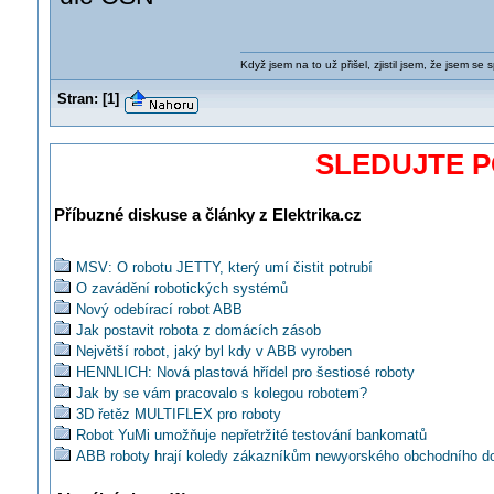
Když jsem na to už přišel, zjistil jsem, že jsem se s
Stran:
[
1
]
SLEDUJTE 
Příbuzné diskuse a články z Elektrika.cz
MSV: O robotu JETTY, který umí čistit potrubí
O zavádění robotických systémů
Nový odebírací robot ABB
Jak postavit robota z domácích zásob
Největší robot, jaký byl kdy v ABB vyroben
HENNLICH: Nová plastová hřídel pro šestiosé roboty
Jak by se vám pracovalo s kolegou robotem?
3D řetěz MULTIFLEX pro roboty
Robot YuMi umožňuje nepřetržité testování bankomatů
ABB roboty hrají koledy zákazníkům newyorského obchodního 
Bloomingdale
Svorky pro přívody energií ke kobotům