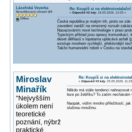
Lázeňská Veverka
Re: Koupíš si na elektroinstalač
Neverifikovaný uživatel @6
«
Odpověď #2 kdy:
18.05.2026, 12:05 »
Offline
Česká republika je malým trh, proto se zde 
zavedení naráží na omezený rozsah zakázek,
Nasazováním nové technologie v praxi prot
Typickým příklad jsou opravy komunikací, k
deset dělňasů s lopatama uplácává asfalt (p
existuje mnohem rychlejší, efektivnější tec
Takže humanoidní roboti v Česku na stavbá
Miroslav
Re: Koupíš si na elektroins
«
Odpověď #3 kdy:
25.05.2026, 11:23
Minařík
Někdo má stále tendenci nahrazovat ru
leze po žebříku? To zatím nechávám v 
"Nejvyšším
Naopak, vidím mnoho příležitostí, jak 
úkolem není
slušnou množinu.
teoretické
poznání, nýbrž
praktické