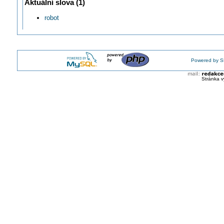
Aktuální slova (1)
Na trh se dostává nový kolaborativní robot
robot
ABB dodá Volkswagenu 800 průmyslových robotů
Robot KUKA produktové řady KR QUANTEC
Je cobot vhodný pro nasazení u malé firmy nebo řemeslníka?
Podání ruky robotovi: Nová bionická ruka pro kobota ReBeL
DT#24: Představení novinek na Digistage MSV 2024
Powered by S
Stránka v