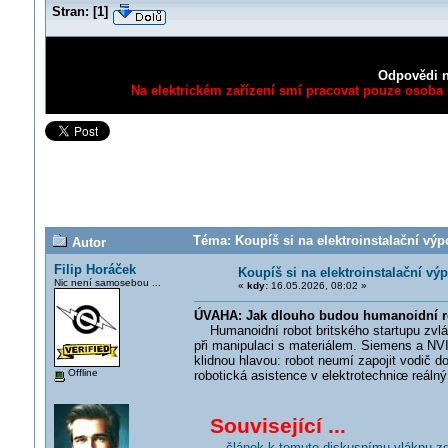
Stran:
[
1
]
Odpovědi n
Na elektrickém zařízení smí pracovat pouze osoba s
Téma: Koupíš si na elektroinstalační v
Autor
Filip Horáček
Koupíš si na elektroinstalační 
Nic není samosebou ...
«
kdy:
16.05.2026, 08:02 »
ÚVAHA: Jak dlouho budou humanoidní ro
Humanoidní robot britského startupu zvlád
při manipulaci s materiálem. Siemens a NVI
klidnou hlavou: robot neumí zapojit vodič 
Offline
robotická asistence v elektrotechnic
e reálný
Související ...
... článek k tomuto diskusnímu vláknu z