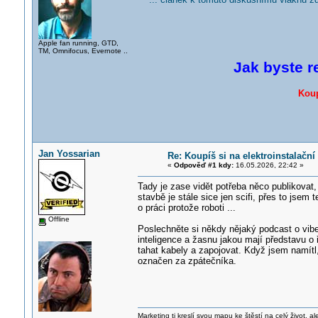
Apple fan running, GTD,
TM, Omnifocus, Evernote ..
Jak byste r
Koup
Jan Yossarian
Re: Koupíš si na elektroinstalač
«
Odpověď #1 kdy:
16.05.2026, 22:42 »
Tady je zase vidět potřeba něco publikovat, 
stavbě je stále sice jen scifi, přes to jsem
o práci protože roboti ...
Offline
Poslechněte si někdy nějaký podcast o vibe
inteligence a žasnu jakou mají představu o 
tahat kabely a zapojovat. Když jsem namítl,
označen za zpátečníka.
Marketing ti kreslí svou mapu ke štěstí na celý život, al