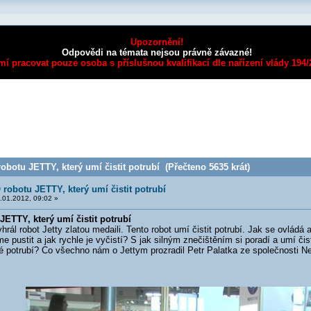
Upozornění!
Odpovědi na témata nejsou právně závazné!
mí pracovat pouze osoba s příslušnou kvalifikací dle nařízení vlády 194
botu JETTY, který umí čistit potrubí (Přečteno 5635 krát)
robotu JETTY, který umí čistit potrubí
.01.2012, 09:02 »
ETTY, který umí čistit potrubí
ál robot Jetty zlatou medaili. Tento robot umí čistit potrubí. Jak se ovládá 
 pustit a jak rychle je vyčistí? S jak silným znečištěním si poradí a umí čis
té potrubí? Co všechno nám o Jettym prozradil Petr Palatka ze společnosti N