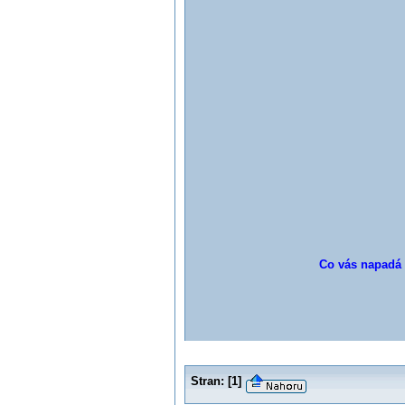
Co vás napadá v
Stran:
[
1
]