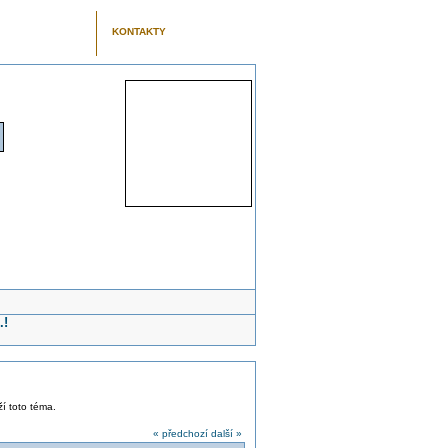
KONTAKTY
.!
ží toto téma.
« předchozí
další »