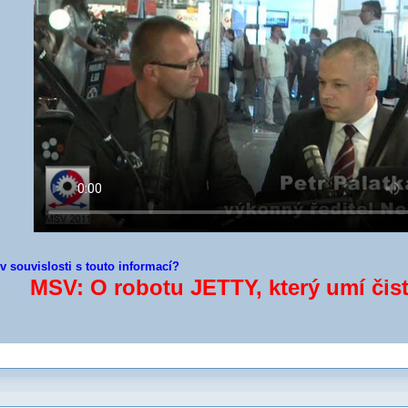
 souvislosti s touto informací?
MSV: O robotu JETTY, který umí čist