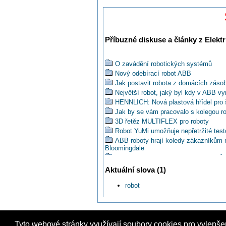
Příbuzné diskuse a články z Elektr
O zavádění robotických systémů
Nový odebírací robot ABB
Jak postavit robota z domácích záso
Největší robot, jaký byl kdy v ABB vy
HENNLICH: Nová plastová hřídel pro 
Jak by se vám pracovalo s kolegou r
3D řetěz MULTIFLEX pro roboty
Robot YuMi umožňuje nepřetržité tes
ABB roboty hrají koledy zákazníkům
Bloomingdale
Svorky pro přívody energií ke kobotů
Na trh se dostává nový kolaborativní 
Aktuální slova (1)
ABB dodá Volkswagenu 800 průmyslo
robot
Robot KUKA produktové řady KR Q
Je cobot vhodný pro nasazení u malé
Podání ruky robotovi: Nová bionická 
DT#24: Představení novinek na Digi
Tyto webové stránky využívají soubory cookies pro vylepše
Koupíš si na elektroinstalační výpo