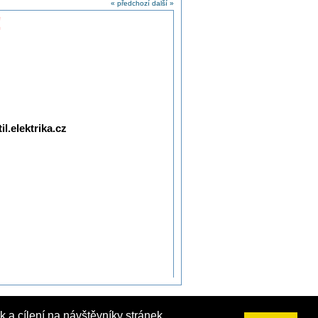
« předchozí
další »
!
l.elektrika.cz
 a cílení na návštěvníky stránek.