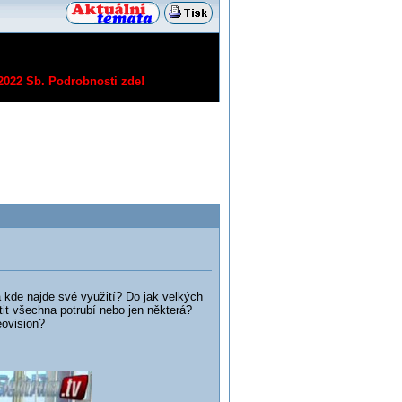
/2022 Sb.
Podrobnosti zde!
a kde najde své využití? Do jak velkých
tit všechna potrubí nebo jen některá?
eovision?