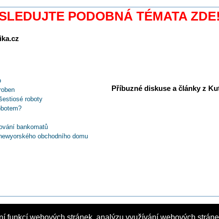
SLEDUJTE PODOBNÁ TÉMATA ZDE
ika.cz
b
Příbuzné diskuse a články z Kuti
roben
šestiosé roboty
obotem?
tování bankomatů
 newyorského obchodního domu
m
robot
vých robotů
UANTEC
 firmy nebo řemeslníka?
ruka pro kobota ReBeL
stage MSV 2024
ní funkcí webových stránek, analýzu využívání webových stránek
moc humanoida?