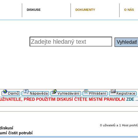
DISKUSE
DOKUMENTY
O NÁS
ELE, PŘED POUŽITÍM DISKUSÍ ČTĚTE MÍSTNÍ PRAVIDLA!
ZDE ..
0 uživatelů a 1 Host prohlí
diskusí
mí čistit potrubí