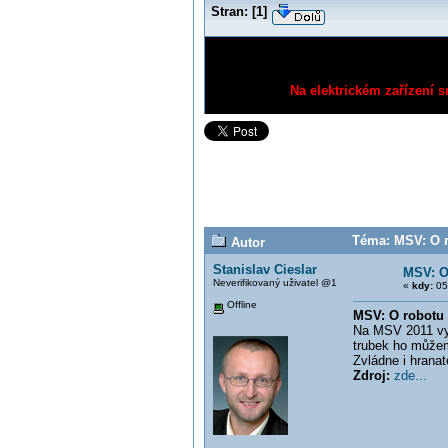
Stran:
[
1
]
Na elektrickém zařízení s
Téma: MSV: O ro
Autor
Stanislav Cieslar
MSV: O 
Neverifikovaný uživatel @1
«
kdy:
05
Offline
MSV: O robotu J
Na MSV 2011 vyhr
trubek ho můžeme
Zvládne i hrana
Zdroj:
zde...