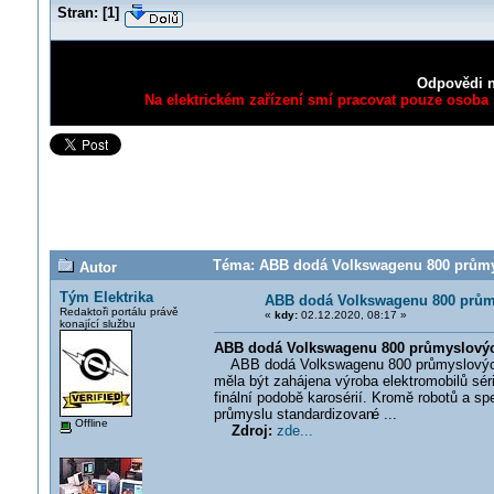
Stran:
[
1
]
Odpovědi n
Na elektrickém zařízení smí pracovat pouze osoba s
Téma: ABB dodá Volkswagenu 800 průmys
Autor
Tým Elektrika
ABB dodá Volkswagenu 800 prům
Redaktoři portálu právě
«
kdy:
02.12.2020, 08:17 »
konající službu
ABB dodá Volkswagenu 800 průmyslovýc
ABB dodá Volkswagenu 800 průmyslových r
měla být zahájena výroba elektromobilů sér
finální podobě karosérií. Kromě robotů a s
průmyslu standardizovan
é ...
Offline
Zdroj:
zde...