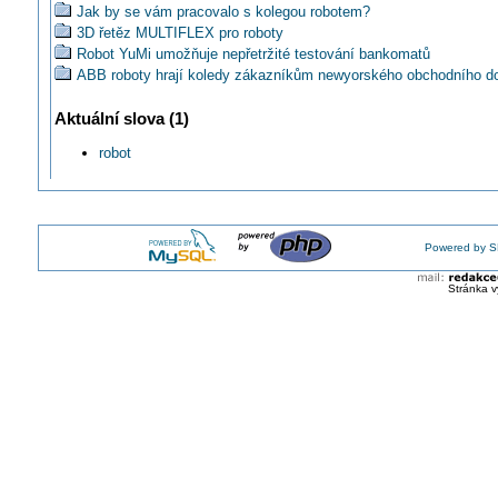
Jak by se vám pracovalo s kolegou robotem?
3D řetěz MULTIFLEX pro roboty
Robot YuMi umožňuje nepřetržité testování bankomatů
ABB roboty hrají koledy zákazníkům newyorského obchodního 
Bloomingdale
Svorky pro přívody energií ke kobotům
Aktuální slova (1)
Na trh se dostává nový kolaborativní robot
robot
Robot KUKA produktové řady KR QUANTEC
Je cobot vhodný pro nasazení u malé firmy nebo řemeslníka?
Podání ruky robotovi: Nová bionická ruka pro kobota ReBeL
DT#24: Představení novinek na Digistage MSV 2024
Koupíš si na elektroinstalační výpomoc humanoida?
Powered by S
Stránka v