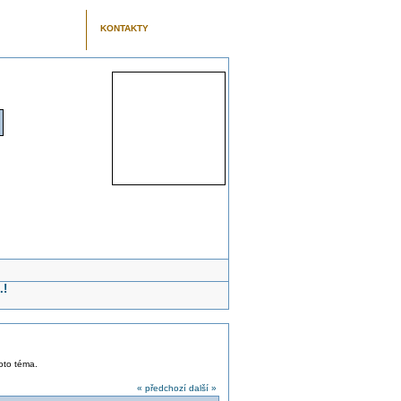
KONTAKTY
.!
toto téma.
« předchozí
další »