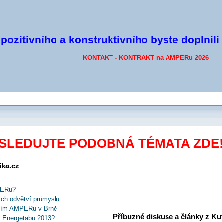
pozitivního a konstruktivníh
o byste doplnili
KONTAKT - KONTRAKT na AMPERu 2026
SLEDUJTE PODOBNÁ TÉMATA ZDE
ika.cz
PERu?
ch odvětví průmyslu
rvním AMPERu v Brně
Příbuzné diskuse a články z Kuti
na Energetabu 2013?