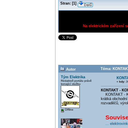
Stran:
[
1
]
Na elektrickém zařízení s
Téma: KONTAKT
Autor
Tým Elektrika
KONTA
Redaktoři portálu právě
«
kdy:
30
konající službu
KONTAKT - KO
KONTAKT - KONT
krátká obchodní 
rozvaděčů, výrob
Offline
Souvisej
... elektrovi