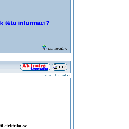
 k této informaci?
Zaznamenáno
« předchozí
další »
!
l.elektrika.cz