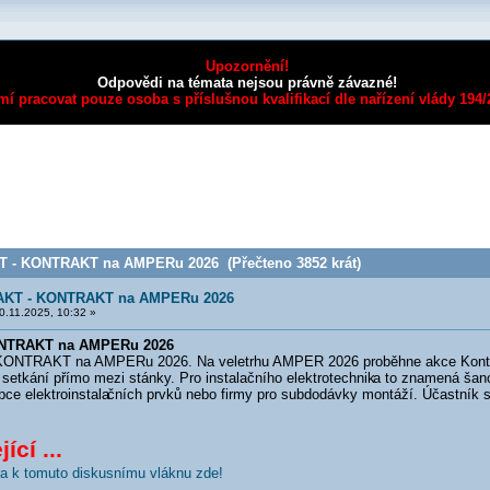
Upozornění!
Odpovědi na témata nejsou právně závazné!
mí pracovat pouze osoba s příslušnou kvalifikací dle nařízení vlády 194
 - KONTRAKT na AMPERu 2026 (Přečteno 3852 krát)
KT - KONTRAKT na AMPERu 2026
.11.2025, 10:32 »
NTRAKT na AMPERu 2026
RAKT na AMPERu 2026. Na veletrhu AMPER 2026 proběhne akce Kontakt-
setkání přímo mezi stánky. Pro instalačního elektrotechnik
a to znamená šanc
ce elektroinstala
čních prvků nebo firmy pro subdodávky montáží. Účastník si 
ící ...
nka k tomuto diskusnímu vláknu zde!