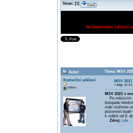
Stran:
[
1
]
Na elektrickém zařízení s
Téma: MSV 2021
Autor
Komerční sdělení
MSV 2021 
«
kdy:
24.05.
Offline
MSV 2021 v moh
Po měsících per
listopadu letošn
vrátí možnost os
pozornost bude 
k vidění od 8. d
Zdroj:
zde...