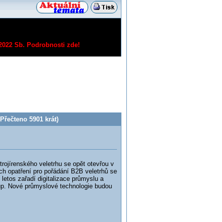
/2022 Sb.
Podrobnosti zde!
řečteno 5901 krát)
ojírenského veletrhu se opět otevřou v
ých opatření pro pořádání B2B veletrhů se
letos zařadí digitalizace průmyslu a
p. Nové průmyslové technologie budou