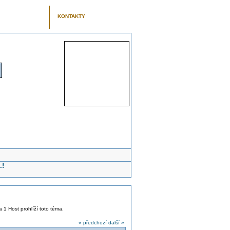
KONTAKTY
.!
a 1 Host prohlíží toto téma.
« předchozí
další »