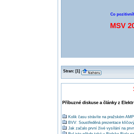
Co pozitivní
MSV 20
Stran:
[
1
]
Příbuzné diskuse a články z Elektr
Kolik času strávíte na pražském AM
BVV: Soustředěná prezentace klíčový
Jak začalo první živé vysílání na p
Byl jste někdo také v Bielsko Biala 