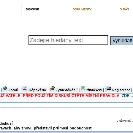
DISKUSE
DOKUMENTY
O NÁS
ELE, PŘED POUŽITÍM DISKUSÍ ČTĚTE MÍSTNÍ PRAVIDLA!
ZDE ..
0 uživatelů 
diskusí
avách, aby znovu představil průmysl budoucnosti