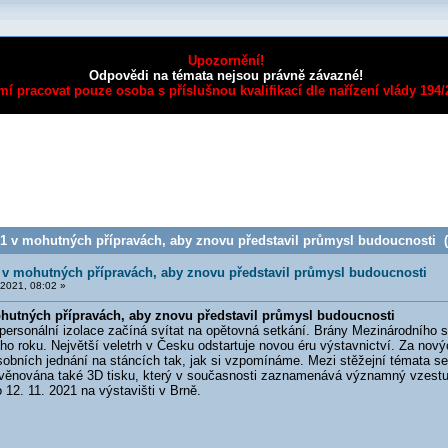
Upozornění!
Odpovědi na témata nejsou právně závazné!
mí pracovat pouze osoba s příslušnou kvalifikací dle nařízení vlády 194
 v mohutných přípravách, aby znovu představil průmysl budoucnosti (P
v mohutných přípravách, aby znovu představil průmysl budoucnosti
2021, 08:02 »
utných přípravách, aby znovu představil průmysl budoucnosti
sonální izolace začíná svítat na opětovná setkání. Brány Mezinárodního str
ího roku. Největší veletrh v Česku odstartuje novou éru výstavnictví. Za nov
obních jednání na stáncích tak, jak si vzpomínáme. Mezi stěžejní témata se 
věnována také 3D tisku, který v současnosti zaznamenává významný vzestu
o 12. 11. 2021 na výstavišti v Brně.