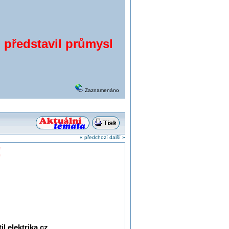
představil průmysl
Zaznamenáno
« předchozí
další »
!
l.elektrika.cz