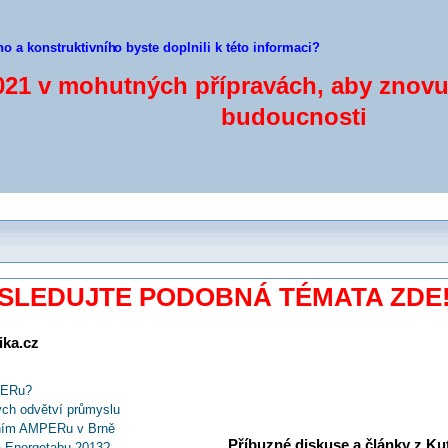
ho a konstruktivníh
o byste doplnili k této informaci?
21 v mohutných přípravách, aby znovu 
budoucnosti
SLEDUJTE PODOBNÁ TÉMATA ZDE
ika.cz
PERu?
ch odvětví průmyslu
rvním AMPERu v Brně
Příbuzné diskuse a články z Kuti
na Energetabu 2013?