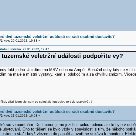
eré dvě tuzemské veletržní události se rádi osobně dostavíte?
1 kdy:
20.01.2022, 19:33 »
rtálu Elektrika 20.01.2022, 12:47
 tuzemské veletržní události podpoříte vy?
tedy fakt jedno. Jezdíme na MSV nebo na Ampér. Bohužel doby kdy se v Libe
odím na malé a místní výstavy, kam si odskočím a za chvilku zmizím. Víceden
šel, zjistil jsem, že jsem se spletl ale kupodivu to bylo pravdivé :-)
eré dvě tuzemské veletržní události se rádi osobně dostavíte?
2 kdy:
21.01.2022, 16:03 »
ké rád vzpomínám. Do Liberce jsme jezdili s celou rodinou ale to bylo v dob
ě ubytování. Ono to těšení se bylo vždy v souvislosti s tím, že někoho potk
usíme a stačí když vlezeme do papučí a uvaříme si kávu k monitoru. Elektri