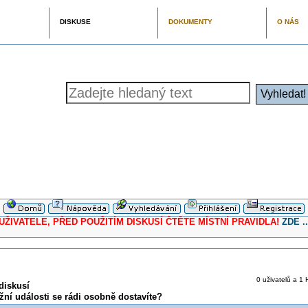
DISKUSE
DOKUMENTY
O NÁS
ELE, PŘED POUŽITÍM DISKUSÍ ČTĚTE MÍSTNÍ PRAVIDLA!
ZDE ..
0 uživatelů a 1 
diskusí
žní události se rádi osobně dostavíte?