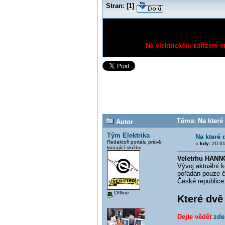
Stran:
[
1
]
Na elektrickém zařízení s
Téma: Na které 
Autor
Tým Elektrika
Na které 
Redaktoři portálu právě
«
kdy:
20.01
konající službu
Veletrhu HANN
Vývoj aktuální 
pořádán pouze č
České republice
Offline
Které dvě
Dejte vědět
zde.