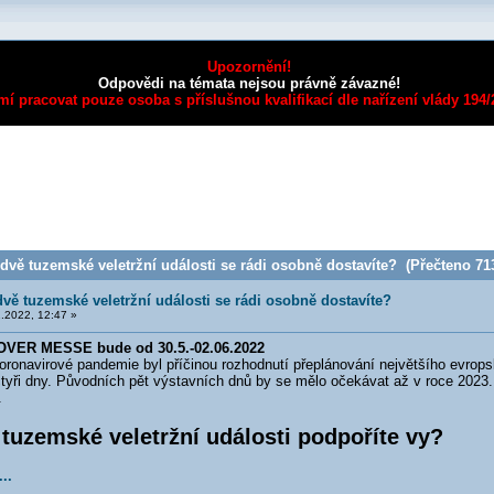
Upozornění!
Odpovědi na témata nejsou právně závazné!
mí pracovat pouze osoba s příslušnou kvalifikací dle nařízení vlády 194
dvě tuzemské veletržní události se rádi osobně dostavíte? (Přečteno 713
dvě tuzemské veletržní události se rádi osobně dostavíte?
.2022, 12:47 »
OVER MESSE bude od 30.5.-02.06.2022
koronavirové pandemie byl příčinou rozhodnutí přeplánování největšího evrop
tyři dny. Původních pět výstavních dnů by se mělo očekávat až v roce 2023. 
.
 tuzemské veletržní události podpoříte vy?
..