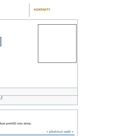
KONTAKTY
.!
Host prohlíží toto téma.
« předchozí
další »