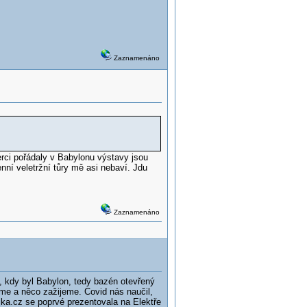
Zaznamenáno
rci pořádaly v Babylonu výstavy jsou
ní veletržní tůry mě asi nebaví. Jdu
Zaznamenáno
ě, kdy byl Babylon, tedy bazén otevřený
áme a něco zažijeme. Covid nás naučil,
ka.cz se poprvé prezentovala na Elektře