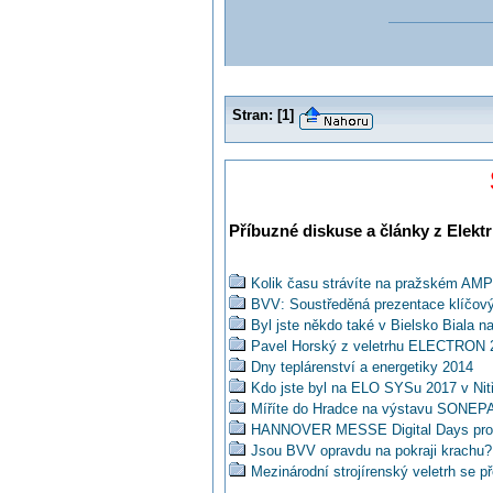
Stran:
[
1
]
Příbuzné diskuse a články z Elektr
Kolik času strávíte na pražském AM
BVV: Soustředěná prezentace klíčový
Byl jste někdo také v Bielsko Biala 
Pavel Horský z veletrhu ELECTRON 
Dny teplárenství a energetiky 2014
Kdo jste byl na ELO SYSu 2017 v Nitř
Míříte do Hradce na výstavu SONEP
HANNOVER MESSE Digital Days probě
Jsou BVV opravdu na pokraji krachu?
Mezinárodní strojírenský veletrh se p
MSV 2021 v mohutných přípravách, ab