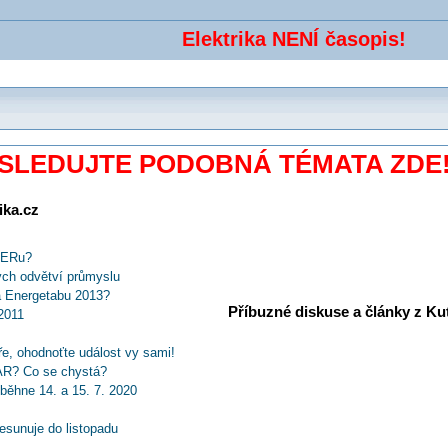
Elektrika NENÍ časopis!
SLEDUJTE PODOBNÁ TÉMATA ZDE
ika.cz
PERu?
ch odvětví průmyslu
na Energetabu 2013?
Příbuzné diskuse a články z Kuti
2011
e, ohodnoťte událost vy sami!
AR? Co se chystá?
hne 14. a 15. 7. 2020
řesunuje do listopadu
y znovu představil průmysl