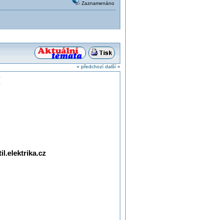
Zaznamenáno
« předchozí
další »
!
l.elektrika.cz