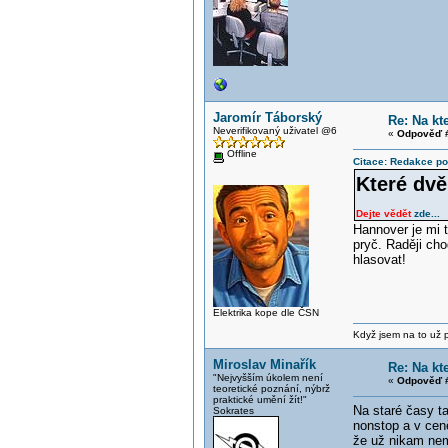
Jaromír Táborský
Re: Na kt
Neverifikovaný uživatel @6
«
Odpověď #
Offline
Citace: Redakce po
Které dvě
Dejte vědět
zde...
Hannover je mi 
pryč. Raději ch
hlasovat!
Elektrika kope dle ČSN
Když jsem na to už při
Miroslav Minařík
Re: Na kt
"Nejvyšším úkolem není
«
Odpověď #
teoretické poznání, nýbrž
praktické umění žít!"
Na staré časy ta
Sokrates
nonstop a v cen
že už nikam nem