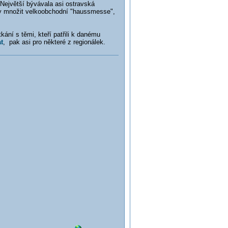
 Největší bývávala asi ostravská
ly množit velkoobchodní "haussmesse",
ání s těmi, kteří patřili k danému
t
, pak asi pro některé z regionálek.