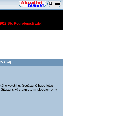
/2022 Sb.
Podrobnosti zde!
5 krát)
ského veletrhu. Současně bude letos
Situaci s výstavnictvím sledujeme i v