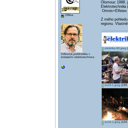
Olomouc 1998, je
Elektrotechnik
a 
Omnis+Elfetex v
Offline
Z mého pohledu t
regionu. Vlastn
elektrika-98.jpeg
(
Odborná publicistika v
instalační elektrotechnice.
es19-1.jpeg
(195.
es19-2.jpeg
(104.