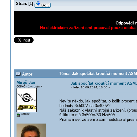
Stran:
[
1
]
Odpovědi n
Na elektrickém zařízení smí pracovat pouze osoba s
Téma: Jak spočítat kroutící moment ASM, 
Autor
Miroš Jan
Jak spočítat kroutící moment ASM, 
OSVČ - živnostník
«
kdy:
16.09.2024, 10:50 »
Nevíte někdo, jak spočítat, o kolik procent
hodnoty 3x500V na 3x400V?
Náš zákazník vlastní strojní zařízení, (brou
Offline
štítku to má 3x500V/50 Hz/60A.
Přiznám se, že sem zatím nedokázal přesně 