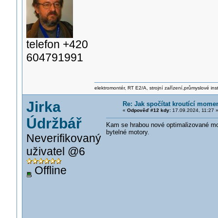
telefon +420
604791991
elektromontér, RT E2/A, strojní zařízení,průmyslové ins
Jirka
Re: Jak spočítat kroutící mome
«
Odpověď #12 kdy:
17.09.2024, 11:27 
Údržbář
Kam se hrabou nové optimalizované motor
bytelné motory.
Neverifikovaný
uživatel @6
Offline