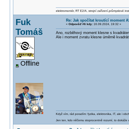
elektromontér, RT E2/A, strojní zařízení,průmyslové ins
Fuk
Re: Jak spočítat kroutící moment A
«
Odpověď #6 kdy:
16.09.2024, 19:32 »
Tomáš
Ano, rozběhový moment klesne s kvadrátem
Ale i moment zvratu klesne úměrně kvadrát
Offline
Když vím, rád poradím: fyzika, elektronika, IT, ale i 
Jen ten, kdo něčemu stoprocentně rozumí, to dokáže vy