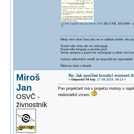
Vliv napětí na as motor.JPG
(83.3 KB, 501x690 - p
Nikdy není dost času,aby se to udělalo dobře. Ale pa
Teorie=vše víme ale nic nefunguje
Praxe=vše funguje a nevíme proč
Teorie spojena s praxí=nic nefunguje a nikdo neví pr
Vysoce odborných omylů se dopouští jen specialisté
Ďábel je skryt v detailu
Miroš
Re: Jak spočítat kroutící moment A
«
Odpověď #9 kdy:
17.09.2024, 09:13 »
Jan
Pan projektant má v projektu motory s napě
nedostatků vícero.
OSVČ -
živnostník