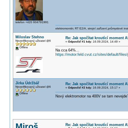
telefon +420 604791991
elektromontér, RT E2/A, strojní zařízení,průmyslové ins
Miloslav Stehno
Re: Jak spočítat kroutící moment A
Neverifikovaný uživatel @6
«
Odpověď #1 kdy:
16.09.2024, 14:49 »
Offline
Na cca 64%...
https://motor.feld.cvut.cz/sites/default
Jirka Údržbář
Re: Jak spočítat kroutící moment A
Neverifikovaný uživatel @6
«
Odpověď #2 kdy:
16.09.2024, 15:17 »
Offline
Nový elektromotor na 400V se tam nevejde
Miroš
Re: Jak spočítat kroutící moment A