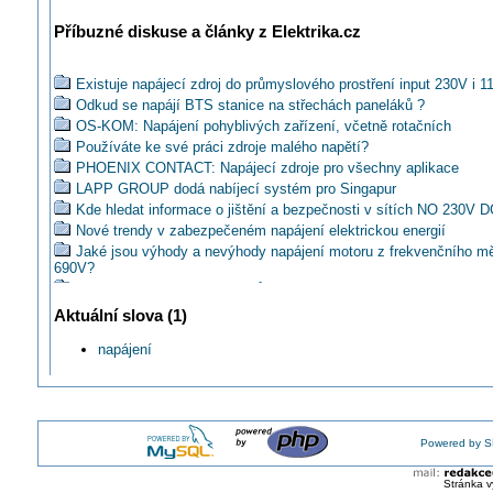
Příbuzné diskuse a články z Elektrika.cz
Existuje napájecí zdroj do průmyslového prostření input 230V i 1
Odkud se napájí BTS stanice na střechách paneláků ?
OS-KOM: Napájení pohyblivých zařízení, včetně rotačních
Používáte ke své práci zdroje malého napětí?
PHOENIX CONTACT: Napájecí zdroje pro všechny aplikace
LAPP GROUP dodá nabíjecí systém pro Singapur
Kde hledat informace o jištění a bezpečnosti v sítích NO 230V 
Nové trendy v zabezpečeném napájení elektrickou energií
Jaké jsou výhody a nevýhody napájení motoru z frekvenčního mě
690V?
Moderní technologie systémů zabezpečeného napájení elektricko
Zabezpečené napájení elektřinou a teplem v kontextu současné 
Aktuální slova (1)
situace v ČR
Mohu poskodit pristroj adapterem s vyssim proudem?
napájení
Jak rozdělit napájení rozvaděčů?
Už jste někdy slyšeli o napájení osvětlení ze schwitche po UTP?
Může být ze sekundáru transformátoru napájeno více samostatně
vývodů?
Powered by S
Jak automaticky prepinat mezi ruznymi zdroji pro topnou spiralu?
Jak realizovat napěťový sčítač?
Stránka v
SUNNY adaptéry pro každodenní aplikace