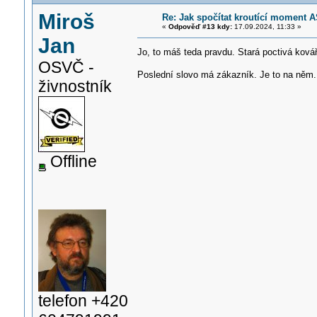
Miroš
Re: Jak spočítat kroutící moment A
«
Odpověď #13 kdy:
17.09.2024, 11:33 »
Jan
Jo, to máš teda pravdu. Stará poctivá ková
OSVČ -
Poslední slovo má zákazník. Je to na něm
živnostník
Offline
telefon +420