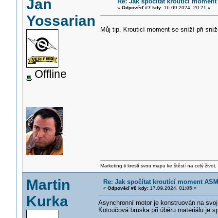
Jan
Re: Jak spočítat kroutící moment
«
Odpověď #7 kdy:
16.09.2024, 20:21 »
Yossarian
Můj tip. Krouticí moment se sníží při sní
Offline
Marketing ti kreslí svou mapu ke štěstí na celý život,
Martin
Re: Jak spočítat kroutící moment ASM,
«
Odpověď #8 kdy:
17.09.2024, 01:05 »
Kurka
Asynchronní motor je konstruován na svoj
Kotoučová bruska při úběru materiálu je 