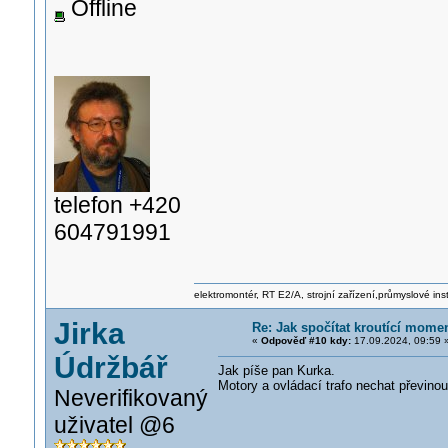
Offline
telefon +420
604791991
elektromontér, RT E2/A, strojní zařízení,průmyslové ins
Jirka
Re: Jak spočítat kroutící mome
«
Odpověď #10 kdy:
17.09.2024, 09:59 
Údržbář
Jak píše pan Kurka.
Motory a ovládací trafo nechat převinou
Neverifikovaný
uživatel @6