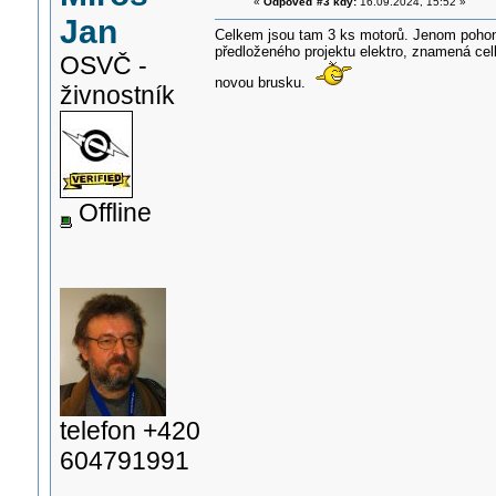
«
Odpověď #3 kdy:
16.09.2024, 15:52 »
Jan
Celkem jsou tam 3 ks motorů. Jenom pohon
předloženého projektu elektro, znamená celk
OSVČ -
novou brusku.
živnostník
Offline
telefon +420
604791991