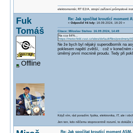
elektromontér, RT E2/A, strojní zařízení,průmyslové ins
Fuk
Re: Jak spočítat kroutící moment A
«
Odpověď #4 kdy:
16.09.2024, 16:20 »
Tomáš
Citace: Miloslav Stehno 16.09.2024, 14:49
Na cca 64%...
https://motor.feld.cvut.cz/sites/default/files/pred
Ne že bych byl nějaký superodborník na asy
poklesem napětí zvětší, což v konečném
úměrný první mocnině proudu. Tedy při pok
Offline
Když vím, rád poradím: fyzika, elektronika, IT, ale i 
Jen ten, kdo něčemu stoprocentně rozumí, to dokáže vy
Re: Jak spočítat kroutící moment ASM, 