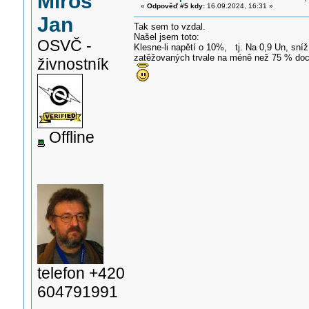
Miroš
«
Odpověď #5 kdy:
16.09.2024, 16:31 »
Jan
Tak sem to vzdal.
Našel jsem toto:
OSVČ -
Klesne-li napětí o 10%, tj. Na 0,9 Un, s
zatěžovaných trvale na méně než 75 % doch
živnostník
Offline
telefon +420
604791991