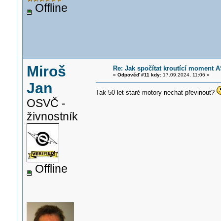
Offline
Miroš
Re: Jak spočítat kroutící moment A
«
Odpověď #11 kdy:
17.09.2024, 11:06 »
Jan
Tak 50 let staré motory nechat převinout?
OSVČ -
živnostník
Offline