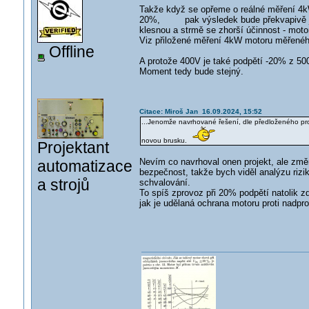
Takže když se opřeme o reálné měření 
20%, pak výsledek bude překvapivě jiný
klesnou a strmě se zhorší účinnost - motor
Viz přiložené měření 4kW motoru měřené
Offline
A protože 400V je také podpětí -20% z 500V
Moment tedy bude stejný.
Citace: Miroš Jan 16.09.2024, 15:52
...Jenomže navrhované řešení, dle předloženého proje
novou brusku.
Projektant
Nevím co navrhoval onen projekt, ale změn
automatizace
bezpečnost, takže bych viděl analýzu rizik
a strojů
schvalování.
To spíš zprovoz při 20% podpětí natolik zd
jak je udělaná ochrana motoru proti nadpro