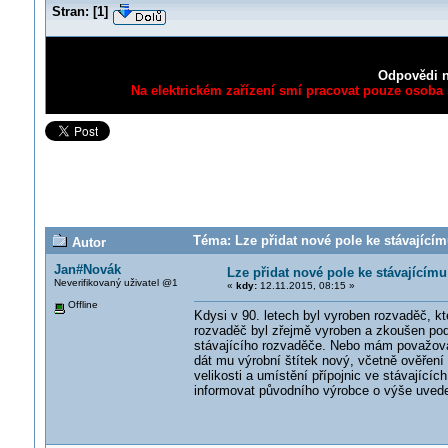
Stran:
[
1
]
Odpovědi n
Na elektrickém zařízení smí pracovat pouze osoba s
Téma: Lze přidat nové pole ke stávajícím
Autor
Jan#Novák
Lze přidat nové pole ke stávajícím
Neverifikovaný uživatel @1
«
kdy:
12.11.2015, 08:15 »
Offline
Kdysi v 90. letech byl vyroben rozvaděč, kte
rozvaděč byl zřejmě vyroben a zkoušen pod
stávajícího rozvaděče. Nebo mám považova
dát mu výrobní štítek nový, včetně ověřen
velikosti a umístění přípojnic ve stávající
informovat původního výrobce o výše uved