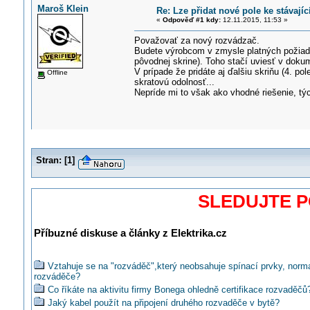
Maroš Klein
Re: Lze přidat nové pole ke stávaj
«
Odpověď #1 kdy:
12.11.2015, 11:53 »
Považovať za nový rozvádzač.
Budete výrobcom v zmysle platných požiad
pôvodnej skrine). Toho stačí uviesť v dokum
V prípade že pridáte aj ďalšiu skriňu (4. p
Offline
skratovú odolnosť...
Nepríde mi to však ako vhodné riešenie, tý
Stran:
[
1
]
SLEDUJTE 
Příbuzné diskuse a články z Elektrika.cz
Vztahuje se na "rozváděč",který neobsahuje spínací prvky, norm
rozváděče?
Co říkáte na aktivitu firmy Bonega ohledně certifikace rozvaděčů
Jaký kabel použít na připojení druhého rozvaděče v bytě?