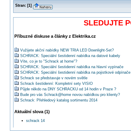
Stran:
[
1
]
SLEDUJTE 
Příbuzné diskuse a články z Elektrika.cz
Vužijete akční nabídky NEW TRIA LED Downlight-Set?
SCHRACK: Speciální šestidenní nabídka na datové kabely
Víte, co je to "Schrack at home"?
SCHRACK: Speciální šestidenní nabídka na hlavní vypínače
SCHRACK: Speciální šestidenní nabídka na pojistkové odpínače
Schrack se představuje v novém světle
Schrack šestidenní: Kompletní sety VISIO
Půjde někdo na DNY SCHRACKU od 14 hodin v Praze ?
Bude pro vás Schrack@home novou nabídkou pro klienty?
Schrack: Přehledový katalog sortimentu 2014
Máte již aktuální obří katalog Schrack Technik 2014?
Aktuální slova (1)
Schrack šestidenní: Oceloplechové skříně řady WSM
Schrack šestidenní: Vázací pásky
schrack 14
SCHRACK: Big beat večer aneb cestování v čase
SCHRACK: LiVE APP Android