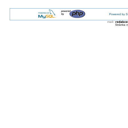
SCHRACK: Co je Schrack at home a k čemu slouží
SCHRACK: Nová řada spínacích hodin a soumrakových spínačů
SCHRACK: Rozvaděčová technika
Powered by S
SCHRACK: Nové LED svítidlo do skladových a výrobních prosto
Stránka v