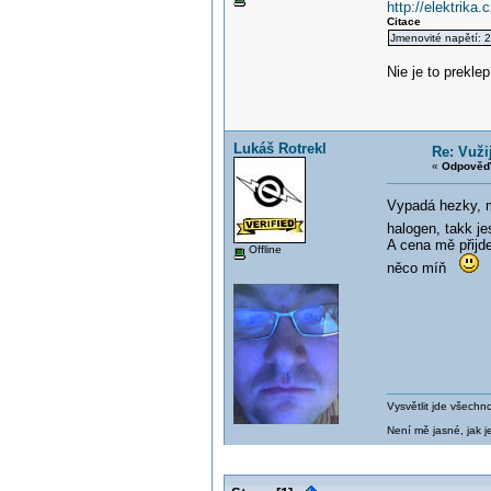
http://elektrika
Citace
Jmenovité napětí: 
Nie je to prekl
Lukáš Rotrekl
Re: Vuži
«
Odpověď 
Vypadá hezky, mě
halogen, takk jes
A cena mě přijde
Offline
něco míň
Vysvětlit jde všechn
Není mě jasné, jak je