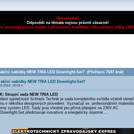
Upozornění!
Odpovědi na témata nejsou právně závazné!
mí pracovat pouze osoba s příslušnou kvalifikací dle nařízení vlády 194
 akční nabídky NEW TRIA LED Downlight-Set? (Přečteno 7697 krát)
e akční nabídky NEW TRIA LED Downlight-Set?
1.2014, 10:02 »
: Stropní sada NEW TRIA LED
tlení společnosti Schrack Technik je sada kompletního svítidla včetně rámeč
u v několika designových provedení. Vyznačují se profesionálním materiá
orný systém LED. Sady jsou vhodné pro přímá připojení na 230V AC.
wnlight-Set představuje inovativní a energeticky úsporné ...