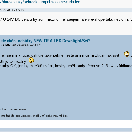
.cz/data/clanky/schrack-stropni-sada-new-tria-led
230 V AC / 24 V DC
ep? O 24V DC verziu by som možno mal záujem, ale v e-shope takú nevidím.
jete akční nabídky NEW TRIA LED Downlight-Set?
#2 kdy:
10.01.2014, 10:34 »
l jsem ji v ruce, oslňuje taky pěkně, ještě si ji musím zkusit jak svítí.
S
tli je to i reálný
 taky OK, jen bych ještě uvítal, kdyby uměli sady třeba se 2 -3 - 4 svítidlam
o, bohužel ne všem.....
 možné že spousta lidí, kteří umí psát, neumí číst.