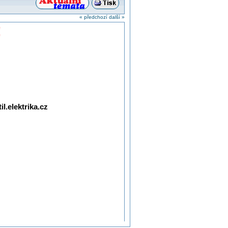
« předchozí
další »
!
l.elektrika.cz