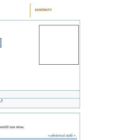
KONTAKTY
.!
rohlíží toto téma.
« předchozí
další »