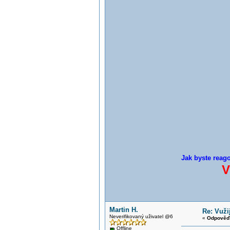
Jak byste reago
V
Martin H.
Re: Vuži
Neverifikovaný uživatel @6
«
Odpověď 
Offline