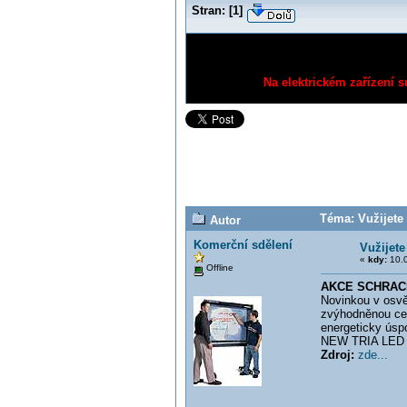
Stran:
[
1
]
Na elektrickém zařízení s
Téma: Vužijete
Autor
Komerční sdělení
Vužijet
«
kdy:
10.0
Offline
AKCE SCHRACK
Novinkou v osvě
zvýhodněnou cen
energeticky úsp
NEW TRIA LED Do
Zdroj:
zde...