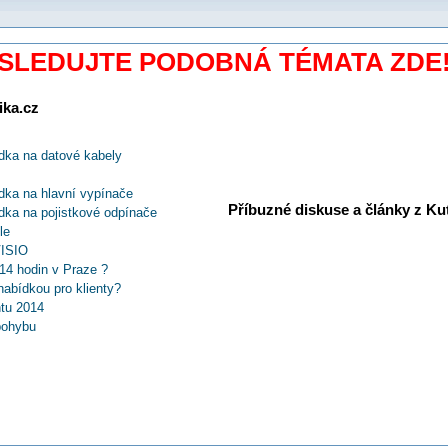
SLEDUJTE PODOBNÁ TÉMATA ZDE
ika.cz
dka na datové kabely
dka na hlavní vypínače
Příbuzné diskuse a články z Kuti
ka na pojistkové odpínače
le
VISIO
4 hodin v Praze ?
bídkou pro klienty?
ntu 2014
pohybu
k Technik 2014?
skříně řady WSM
vání v čase
k čemu slouží