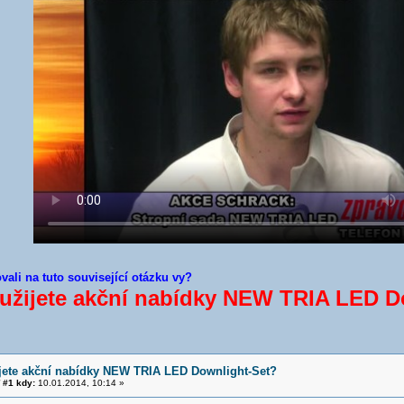
vali na tuto související otázku vy?
užijete akční nabídky NEW TRIA LED D
jete akční nabídky NEW TRIA LED Downlight-Set?
#1 kdy:
10.01.2014, 10:14 »