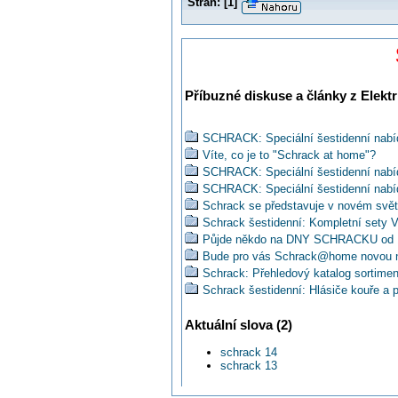
Stran:
[
1
]
Příbuzné diskuse a články z Elektr
SCHRACK: Speciální šestidenní nabí
Víte, co je to "Schrack at home"?
SCHRACK: Speciální šestidenní nabí
SCHRACK: Speciální šestidenní nabíd
Schrack se představuje v novém svět
Schrack šestidenní: Kompletní sety 
Půjde někdo na DNY SCHRACKU od 1
Bude pro vás Schrack@home novou na
Schrack: Přehledový katalog sortime
Schrack šestidenní: Hlásiče kouře a 
Máte již aktuální obří katalog Schrac
Aktuální slova (2)
Schrack šestidenní: Oceloplechové 
Schrack šestidenní: Vázací pásky
schrack 14
SCHRACK: Big beat večer aneb cesto
schrack 13
SCHRACK: LiVE APP Android
SCHRACK: Co je Schrack at home a 