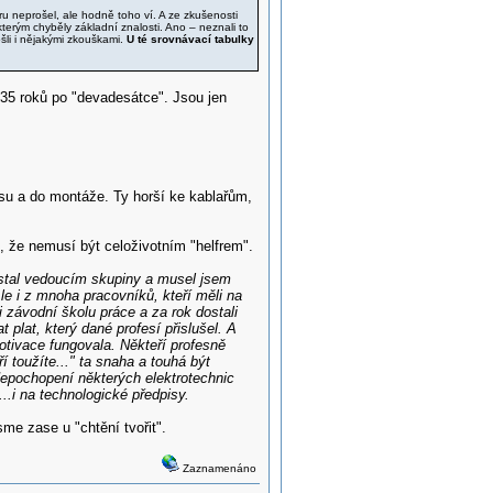
ru neprošel, ale hodně toho ví. A ze zkušenosti
terým chyběly základní znalosti. Ano – neznali to
šli i nějakými zkouškami.
U té srovnávací tabulky
 35 roků po "devadesátce". Jsou jen
isu a do montáže. Ty horší ke kablařům,
l, že nemusí být celoživotním "helfrem".
 stal vedoucím skupiny a musel jsem
Ale i z mnoha pracovníků, kteří měli na
 závodní školu práce a za rok dostali
 plat, který dané profesí přislušel. A
motivace fungovala. Někteří profesně
 toužíte..." ta snaha a touhá být
 Nepochopení některých elektrotechnic
.i na technologické předpisy.
me zase u "chtění tvořit".
Zaznamenáno