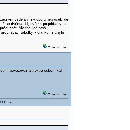
rý žádným vzděláním v oboru neprošel, ale
 již se dvěma RT, dvěma projektanty, a
ci znát. Ale tito lidé prošli
 srovnávací tabulky v článku mi chybí
Zaznamenáno
neumí považován za extra odborníka!
Zaznamenáno
xe RT....