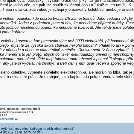
tné uplatňovat "baťovský" systém práce od "píky" až po manažerskou posic
ení je jedná věc, ale pak lze použit zkušební dobu a "ukáž mi co umíš". K t
. Třeba i otázku, zdá vůbec je schopný pracovat v kolektivu, anebo je to solit
e velkém podniku, kde údržba tvořila 1/6 zaměstnanců. Jako vedoucí údržby 
acovníků. Jednu z podmínek jsme si dali, že nebudeme přijímat kuřáky. Často 
tuto jedinou nesplněnou podmínku nebudeme tolerovat. Ale tehdy jsme uplatňo
li jsme kuřárny.
ř velkého koncernu, kde pracovalo více než 2000 elektrikářů, při hodnocení 
lego, myslíte že vysoká škola zbavuje někoho blbosti?" Platilo to asi v poměr
ů v důchodu a doba se diametrálně změnila. Dneska není "z čeho vybírat". Uč
ká měření a to jen proto, abych do "své" elektroúdržby přivedl ty nejschopnějš
posledním roce učení. Židé mají takovou radu: chcceš-li poznat "kolegu a příte
, aby jste si vydělali na živobytí a třetí den s ním uvař večeři a společně več
alého kolektivu vyberete skvělého elektrotechnik
a, ale morálního blba, tak je
vní a nekvalitní práci. Je to stejné, jako kapka jedu pokazí vodu v celé skleni
ová instalace, kontrola strojů
ckého zařízení E1B
 732
cek@safeb.cz
 vybírat nového kolegu elektrotechnika?
ď #2 kdy:
11.01.2025, 00:53 »