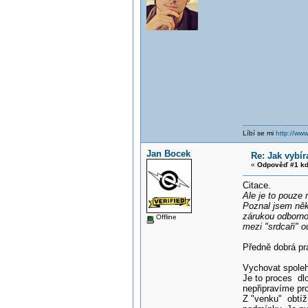
Líbí se mi
http://www
Jan Bocek
Re: Jak vybír
«
Odpověď #1 kd
Citace.
Ale je to pouze
Poznal jsem něko
zárukou odborno
Offline
mezi "srdcaři" o
Předně dobrá prá
Vychovat spolehl
Je to proces dl
nepřipravíme pr
Z "venku" obtíž