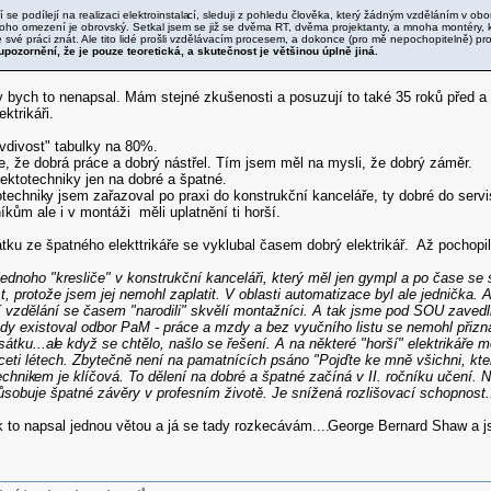
ří se podílejí na realizaci elektroinstala
cí, sleduji z pohledu člověka, který žádným vzděláním v obo
onoho omezení je obrovský. Setkal jsem se již se dvěma RT, dvěma projektanty, a mnoha montéry, k
e své práci znát. Ale tito lidé prošli vzdělávacím procesem, a dokonce (pro mě nepochopitelně) pro
upozornění, že je pouze teoretická, a skutečnost je většinou úplně jiná.
y bych to nenapsal. Mám stejné zkušenosti a posuzují to také 35 roků před a
ektrikáři.
avdivost" tabulky na 80%.
e, že dobrá práce a dobrý nástřel. Tím jsem měl na mysli, že dobrý záměr.
ektotechniky jen na dobré a špatné.
otechnik
y jsem zařazoval po praxi do konstrukční kanceláře, ty dobré do serv
íkům ale i v montáži měli uplatnění ti horší.
tku ze špatného elekttrikáře se vyklubal časem dobrý elektrikář. Až pochopi
dnoho "kresliče" v konstrukční kanceláři, který měl jen gympl a po čase se
ist, protože jsem jej nemohl zaplatit. V oblasti automatizace byl ale jednička. 
 vzdělání se časem "narodili" skvělí montažníci. A tak jsme pod SOU zavedli
hdy existoval odbor PaM - práce a mzdy a bez vyučního listu se nemohl přiznat
átku...al
e když se chtělo, našlo se řešení. A na některé "horší" elektrikáře 
ceti létech. Zbytečně není na pamatnících psáno "Pojďte ke mně všichni, kteří
echnik
em je klíčová. To dělení na dobré a špatné začíná v II. ročníku učení.
obuje špatné závěry v profesním životě. Je snížená rozlišovací schopnost...
k to napsal jednou větou a já se tady rozkecávám....
George Bernard Shaw a js