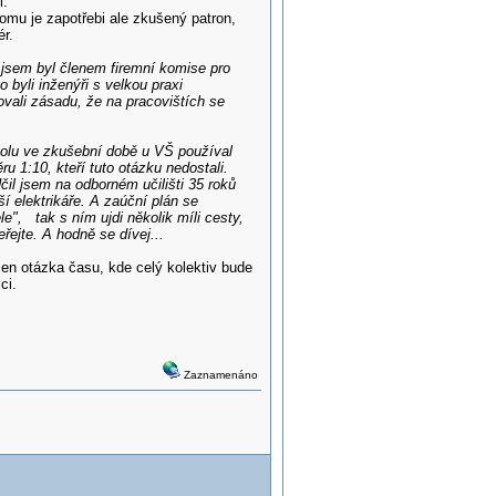
i.
omu je zapotřebi ale zkušený patron,
ér.
jsem byl členem firemní komise pro
byli inženýři s velkou praxi
vali zásadu, že na pracovištích se
úkolu ve zkušební době u VŠ používal
u 1:10, kteří tuto otázku nedostali.
il jsem na odborném učilišti 35 roků
í elektrikáře. A zaúční plán se
le", tak s ním ujdi několik míli cesty,
eřejte. A hodně se dívej...
 jen otázka času, kde celý kolektiv bude
ci.
Zaznamenáno