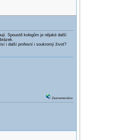
ují. Spoustě kolegům je nějaké další
obrázek.
isí i další profesní i soukromý život?
Zaznamenáno