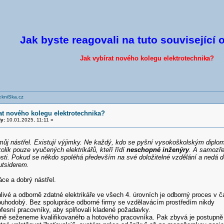
Jak byste reagovali na tuto související 
Jak vybírat nového kolegu elektrotechnik
a?
.kniSka.cz
at nového kolegu elektrotechnika?
y:
10.01.2025, 11:11 »
 můj nástřel. Existují výjimky. Ne každý, kdo se pyšní vysokoškolským diplo
lik pouze vyučených elektrikářů, kteří řídí
neschopné inženýry
. A samozře
sti. Pokud se někdo spoléhá především na své doložitelné vzdělání a nedá d
utsiderem.
ce a dobrý nástřel.
ivé a odborně zdatné elektrikáře ve všech 4. úrovních je odborný proces v č
ouhodobý. Bez spolupráce odborné firmy se vzdělavácím prostředím nikdy
ofesní pracovníky, aby splňovali kladené požadavky.
ně seženeme kvalifikovanéh
o a hotového pracovníka. Pak zbyvá je postupně 