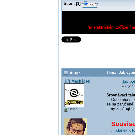
Stran:
[
1
]
Na elektrickém zařízení s
Téma: Jak vybír
Autor
Jiří Macháček
Jak vy
«
kdy:
10
Srovnávací tab
Odborníci mizí, 
se na zaručené 
firmy zajišťují 
Offline
Souvisej
... článek k 