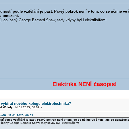
ností podle vzdělání je past. Pravý pokrok není v tom, co se učíme ve 
u omezení.
ůj oblíbený George Bernard Shaw, tedy kdyby byl i elektrikářem!
Elektrika NENÍ časopis!
 vybírat nového kolegu elektrotechnika?
ď #3 kdy:
14.01.2025, 08:07 »
nařík 11.01.2025, 00:53
tí podle vzdělání je past. Pravý pokrok není v tom, co se učíme ve škole, ale co dokážeme
oblíbený George Bernard Shaw, tedy kdyby byl i elektrikářem!