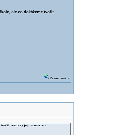
škole, ale co dokážeme tvořit
Zaznamenáno
 tvořit navzdory jejímu omezení.