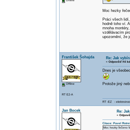
Offline
Moc hezky řeče
Práci všech lidí,
hodně toho ví. A
mnoha montéry, k
vzdělávacím pro
upozornění, že 
František Šohajda
Re: Jak vybír
«
Odpověď #4 kd
Dnes je všeobec
Protože jiný ne
Offline
RT E2-A
RT -EZ - elektroinst
Jan Bocek
Re: Jak
«
Odpově
Citace: Pavel Rotre
Moc hezky řečeno M