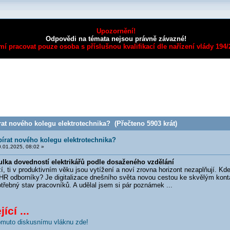
Upozornění!
Odpovědi na témata nejsou právně závazné!
mí pracovat pouze osoba s příslušnou kvalifikací dle nařízení vlády 194
at nového kolegu elektrotechnika? (Přečteno 5903 krát)
bírat nového kolegu elektrotechnika?
.01.2025, 08:02 »
ulka dovedností elektrikářů podle dosaženého vzdělání
ti v produktivním věku jsou vytížení a noví zrovna horizont nezaplňují. Kde
HR odborníky? Je digitalizace dnešního světa novou cestou ke skvělým konta
potřebný stav pracovníků. A udělal jsem si pár poznámek ...
ící ...
tomuto diskusnímu vláknu zde!