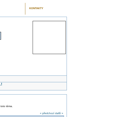
KONTAKTY
.!
 toto téma.
« předchozí
další »