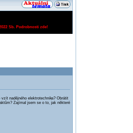
/2022 Sb.
Podrobnosti zde!
 vzít nadějného elektrotechnik
a? Obrátit
ktům? Zajímal jsem se o to, jak některé