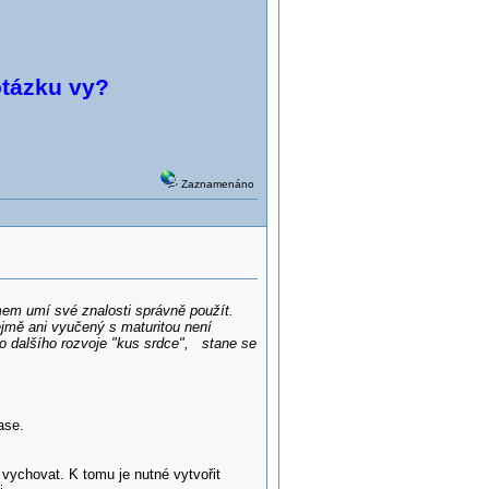
otázku vy?
Zaznamenáno
mem umí své znalosti správně použít.
jmě ani vyučený s maturitou není
o dalšího rozvoje "kus srdce", stane se
ase.
vychovat. K tomu je nutné vytvořit