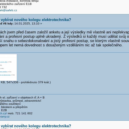
ová instalace, kontrola strojů
ckého zařízení E1B
 732
cek@safeb.cz
 vybírat nového kolegu elektrotechnika?
ď #6 kdy:
14.01.2025, 13:10 »
ách jsem před časem založil anketu a její výsledky mě vlastně ani nepřekvap
ání a profesní postup uplně ukradený. Z výsledků si každý musí udělat svůj 
ší snahu o sebezdokonalov
ání a jistý profesní postup, se kterým vlastně souv
tupem let nemá dovednost s dosaženým vzděláním nic až tak společného.
 KB, 547x336 - prohlédnuto 379 krát.)
el. zařízení v objektech tř. A + B
stavba, průmysl, zdravotnictví
ělého osvětlení
 bleskem a přepětím
, E2B
h.cz/
mob. 721 141 602
any.cz
 vybírat nového kolegu elektrotechnika?