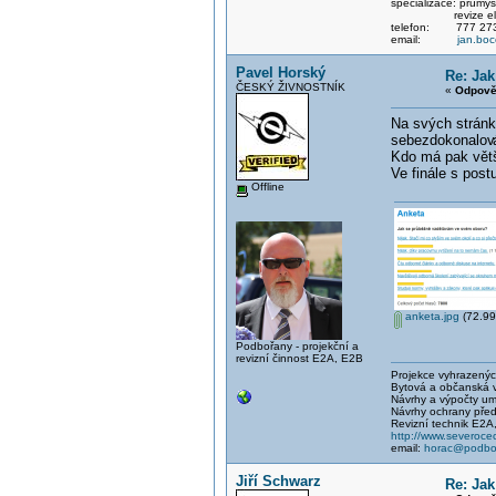
specializace: průmysl
revize elektri
telefon: 777 273
email:
jan.bo
Pavel Horský
Re: Jak
ČESKÝ ŽIVNOSTNÍK
«
Odpově
Na svých stránk
sebezdokonalov
Kdo má pak vět
Ve finále s pos
Offline
anketa.jpg
(72.99
Podbořany - projekční a
revizní činnost E2A, E2B
Projekce vyhrazených 
Bytová a občanská vý
Návrhy a výpočty um
Návrhy ochrany před
Revizní technik E2A
http://www.severocec
email:
horac@podbor
Jiří Schwarz
Re: Jak