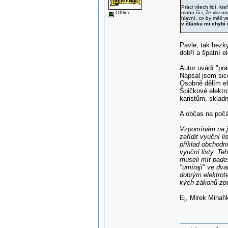
Práci všech lidí, kte
Offline
mohu říci, že vliv 
hlavní, co by měli v
v článku mi chybí 
Pavle, tak hezk
dobří a špatní el
Autor uvádí "pr
Napsal jsem sic
Osobně dělím el
Špičkové elektr
karistům, skladn
A občas na počá
Vzpomínám na je
zařídit vyuční l
příklad obchodní
vyuční listy. Te
museli mít pades
"umírají" ve dva
dobrým elektrot
kých zákonů způs
Ej, Mirek Minaři