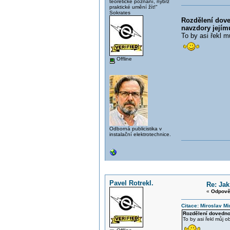
teoretické poznání, nýbrž
praktické umění žít!"
Sokrates
Rozdělení doved
navzdory jejím
To by asi řekl m
Offline
Odborná publicistika v
instalační elektrotechnice.
Pavel Rotrekl.
Re: Jak
«
Odpově
Citace: Miroslav Mi
Rozdělení dovednos
To by asi řekl můj 