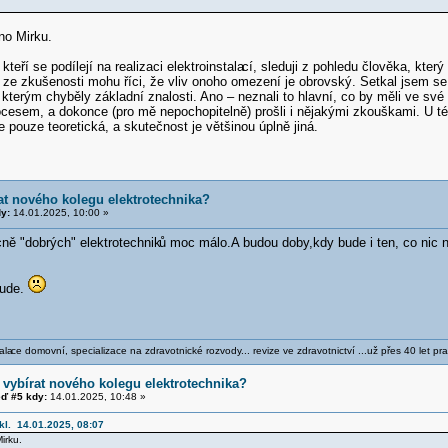
no Mirku.
 kteří se podílejí na realizaci elektroinstala
cí, sleduji z pohledu člověka, kte
 ze zkušenosti mohu říci, že vliv onoho omezení je obrovský. Setkal jsem se
terým chyběly základní znalosti. Ano – neznali to hlavní, co by měli ve své prá
cesem, a dokonce (pro mě nepochopitelně) prošli i nějakými zkouškami. U té
je pouze teoretická, a skutečnost je většinou úplně jiná.
at nového kolegu elektrotechnika?
y:
14.01.2025, 10:00 »
ně "dobrých" elektrotechnik
ů moc málo.A budou doby,kdy bude i ten, co nic 
bude.
ala
ce domovní, specializace na zdravotnické rozvody... revize ve zdravotnictví ...už přes 40 let pra
 vybírat nového kolegu elektrotechnika?
ď #5 kdy:
14.01.2025, 10:48 »
kl. 14.01.2025, 08:07
irku.