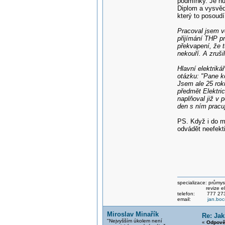
podmínky. Je nu
Diplom a vysvědč
který to posoudí
Pracoval jsem v
přijímání THP pr
překvapení, že 
nekouří. A zruši
Hlavní elektriká
otázku: "Pane ko
Jsem ale 25 rok
předmět Elektric
naplňoval již v 
den s ním pracuj
PS. Když i do m
odvádět neefekti
specializace: průmysl
revize elektri
telefon: 777 273
email:
jan.bo
Miroslav Minařík
Re: Jak
"Nejvyšším úkolem není
«
Odpově