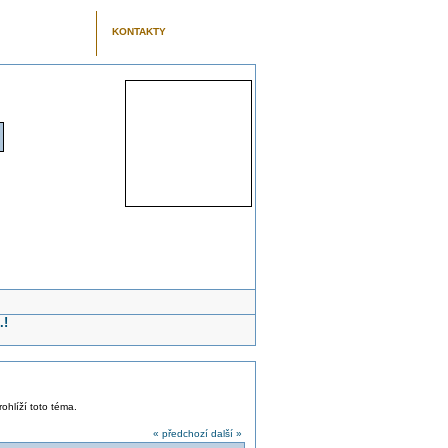
KONTAKTY
.!
rohlíží toto téma.
« předchozí
další »