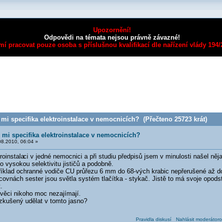
Upozornění!
Odpovědi na témata nejsou právně závazné!
mí pracovat pouze osoba s příslušnou kvalifikací dle nařízení vlády 194
mi specifika elektroinstalace v nemocnicích? (Přečteno 25723 krát)
 mi specifika elektroinstalace v nemocnicích?
8.2010, 06:04 »
roinstala
ci v jedné nemocnici a při studiu předpisů jsem v minulosti našel ně
 vysokou selektivitu jističů a podobně.
říklad ochranné vodiče CU průřezu 6 mm do 68-vých krabic nepřerušené až d
acovnách sester jsou světla systém tlačítka - stykač. Jistě to má svoje opo
.
 věci nikoho moc nezajímají.
kušený udělat v tomto jasno?
Pravidla diskusí
Nahlásit moderátoro