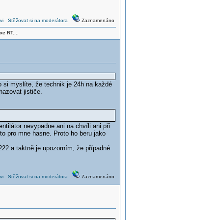
vi
Stěžovat si na moderátora
Zaznamenáno
xe RT....
 si myslíte, že technik je 24h na každé
azovat jističe.
ntilátor nevypadne ani na chvíli ani při
 to pro mne hasne. Proto ho beru jako
222 a taktně je upozorním, že případné
vi
Stěžovat si na moderátora
Zaznamenáno