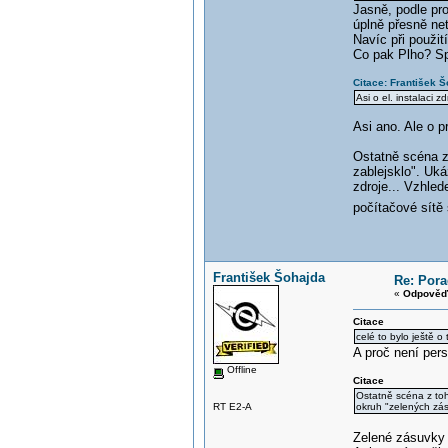
Jasně, podle pro
úplně přesně netu
Navíc při použit
Co pak Plho? Sp
Citace: František 
Asi o el. instalaci 
Asi ano. Ale o p
Ostatně scéna z 
zablejsklo". Uk
zdroje... Vzhled
počítačové sítě 
František Šohajda
Re: Pora
«
Odpověď 
Citace
celé to bylo ještě o
A proč není pe
Offline
Citace
Ostatně scéna z toho
RT E2-A
okruh "zelených zá
Zelené zásuvky 