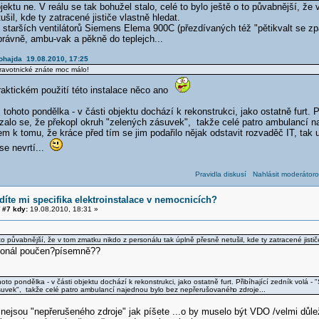
jektu ne. V reálu se tak bohužel stalo, celé to bylo ještě o to půvabnější, ž
šil, kde ty zatracené jističe vlastně hledat.
í starších ventilátorů Siemens Elema 900C (přezdívaných též "pětikvalt se zpá
rávně, ambu-vak a pěkně do teplejch...
Šohajda 19.08.2010, 17:25
zdravotnické znáte moc málo!
raktickém použití této instalace něco ano
tohoto pondělka - v části objektu dochází k rekonstrukci, jako ostatně furt. P
ázalo se, že překopl okruh "zelených zásuvek", takže celé patro ambulancí 
em k tomu, že kráce před tím se jim podařilo nějak odstavit rozvaděč IT, tak u
se nevrtí...
Pravidla diskusí
Nahlásit moderátoro
díte mi specifika elektroinstalace v nemocnicích?
#7 kdy:
19.08.2010, 18:31 »
 to půvabnější, že v tom zmatku nikdo z personálu tak úplně přesně netušil, kde ty zatracené jistič
rsonál poučen?písemně??
to pondělka - v části objektu dochází k rekonstrukci, jako ostatně furt. Přibíhající zedník volá - 
suvek", takže celé patro ambulancí najednou bylo bez nepřerušovanéh
o zdroje...
nejsou "nepřerušeného zdroje" jak píšete ...o by muselo být VDO /velmi důle