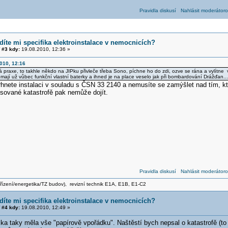
Pravidla diskusí
Nahlásit moderátoro
díte mi specifika elektroinstalace v nemocnicích?
#3 kdy:
19.08.2010, 12:36 »
010, 12:16
á praxe, to takhle někdo na JIPku přivleče třeba Sono, píchne ho do zdi, ozve se rána a vylítne vše,
emají už vůbec funkční vlastní baterky a ihned je na place veselo jak při bombardování Drážďan...
hnete instalaci v souladu s ČSN 33 2140 a nemusíte se zamýšlet nad tím, kter
isované katastrofě pak nemůže dojít.
Pravidla diskusí
Nahlásit moderátoro
zařízení/energetika/TZ budov), revizní technik E1A, E1B, E1-C2
díte mi specifika elektroinstalace v nemocnicích?
#4 kdy:
19.08.2010, 12:49 »
ka taky měla vše "papírově vpořádku". Naštěstí bych nepsal o katastrofě (to 