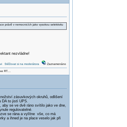
lace právě v nemocnicích jako vysokou selektivitu
jektant nezvládne!
vi
Stěžovat si na moderátora
Zaznamenáno
xe RT....
množství zásuvkových okruhů, odlišení
 DA to jistí UPS.
 aby se ve dvě ráno svítilo jako ve dne,
ynule regulovatelné.
 ozve se rána a vylítne vše, co má
erky a ihned je na place veselo jak při