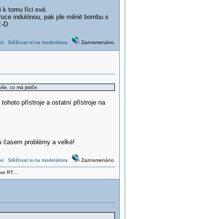
 k tomu říci své.
 ruce indulónou, pak jde měnit bombu s
:-D
vi
Stěžovat si na moderátora
Zaznamenáno
še, co má jističe.
oto přístroje a ostatní přístroje na
u časem problémy a velké!
vi
Stěžovat si na moderátora
Zaznamenáno
xe RT....