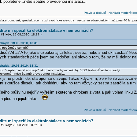
k popletené...ne
bo špatně provedenou instalaci...
Pravidla diskusí
Nahlásit moderátoro
ala
ce domovní, specializace na zdravotnické rozvody... revize ve zdravotnictví ...už přes 40 let pra
díte mi specifika elektroinstalace v nemocnicích?
#8 kdy:
19.08.2010, 18:37 »
Šohajda 19.08.2010, 18:31
nál poučen?písemně?
tičů? Aha? A to jako službukonající lékař, sestra, nebo snad uklízečka? Nebo
ch standardech péče jsem se nedočetl ani slovo o tom, že by měl doktor nah
Šohajda 19.08.2010, 18:31
ou "nepřerušeného zdroje" jak píšete ...o by muselo být VDO /velmi důležité obvody/
opletené...ne
bo špatně provedenou instalaci...
 jsme prostí lidé, starající se o svoje. Takže když vím, že v téhle zásuvce ve
ní zkoušce dieselu, tak dohlédnu, aby ho tam vždycky sestra zastrčila a tím
.
čného průšvihu nejdřív vyřeším skutečná ohrožení života a pak volám linku 2
h jdou na jejich triko...
Pravidla diskusí
Nahlásit moderátoro
díte mi specifika elektroinstalace v nemocnicích?
#9 kdy:
20.08.2010, 07:53 »