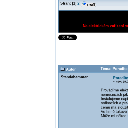
Stran:
[
1
]
2
Na elektrickém zařízení s
Téma: Poradíte 
Autor
Standahammer
Poradíte
«
kdy:
19.0
Provádíme elekt
nemocnicích jako
Instalujeme nap
ordinacích a pr
čemu má sloužit
Ve firmě takové
Může mi někdo z