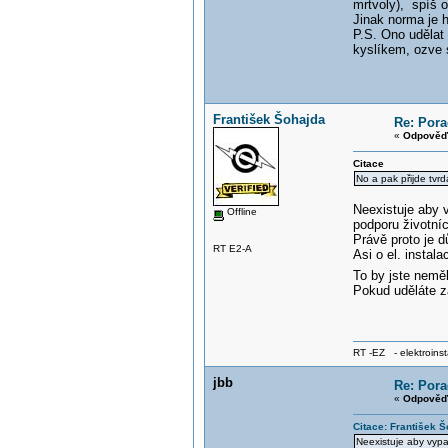
mrtvoly), spíš o
Jinak norma je h
P.S. Ono udělat
kyslíkem, ozve s
František Šohajda
Re: Pora
«
Odpověď 
Citace
No a pak přijde tvrd
Neexistuje aby v
Offline
podporu životníc
Právě proto je d
RT E2-A
Asi o el. instal
To by jste neměl
Pokud uděláte z
RT -EZ - elektroinst
jbb
Re: Pora
«
Odpověď 
Citace: František 
Neexistuje aby vypa