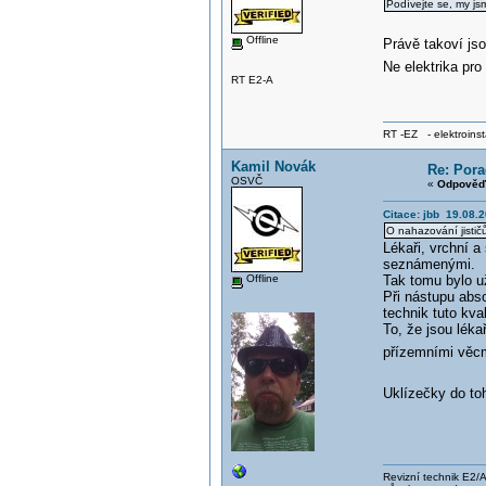
Podívejte se, my jsme
Offline
Právě takoví jso
Ne elektrika pro 
RT E2-A
RT -EZ - elektroinst
Kamil Novák
Re: Pora
OSVČ
«
Odpověď 
Citace: jbb 19.08.2
O nahazování jistič
Lékaři, vrchní 
seznámenými.
Offline
Tak tomu bylo u
Při nástupu abs
technik tuto kval
To, že jsou léka
přízemními věcmi
Uklízečky do to
Revizní technik E2/A 