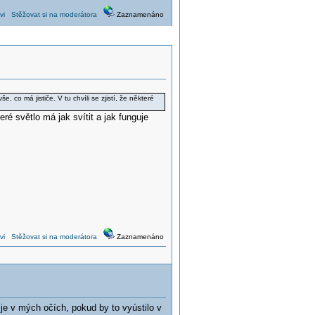
vi
Stěžovat si na moderátora
Zaznamenáno
 co má jističe. V tu chvíli se zjistí, že některé
é světlo má jak svítit a jak funguje
vi
Stěžovat si na moderátora
Zaznamenáno
je v mých očích, pokud by to vyústilo v