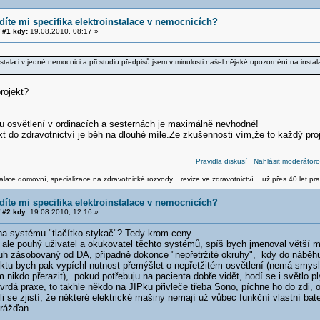
díte mi specifika elektroinstalace v nemocnicích?
#1 kdy:
19.08.2010, 08:17 »
stala
ci v jedné nemocnici a při studiu předpisů jsem v minulosti našel nějaké upozornění na insta
projekt?
 u osvětlení v ordinacích a sesternách je maximálně nevhodné!
t do zdravotnictví je běh na dlouhé míle.Ze zkušennosti vím,že to každý pro
Pravidla diskusí
Nahlásit moderátoro
ala
ce domovní, specializace na zdravotnické rozvody... revize ve zdravotnictví ...už přes 40 let pra
díte mi specifika elektroinstalace v nemocnicích?
#2 kdy:
19.08.2010, 12:16 »
na systému "tlačítko-stykač"? Tedy krom ceny...
, ale pouhý uživatel a okukovatel těchto systémů, spíš bych jmenoval větší 
ruh zásobovaný od DA, případně dokonce "nepřetržité okruhy", kdy do náběhu
ktu bych pak vypíchl nutnost přemýšlet o nepřetžitém osvětlení (nemá smysl,
 nikdo přerazit), pokud potřebuju na pacienta dobře vidět, hodí se i světlo pl
tvrdá praxe, to takhle někdo na JIPku přivleče třeba Sono, píchne ho do zdi,
íli se zjistí, že některé elektrické mašiny nemají už vůbec funkční vlastní bat
rážďan...