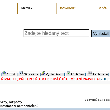
DISKUSE
DOKUMENTY
O NÁS
ELE, PŘED POUŽITÍM DISKUSÍ ČTĚTE MÍSTNÍ PRAVIDLA!
ZDE ..
0 uživatelů a 1 Host p
vrhy, rozpočty
oinstalace v nemocnicích?