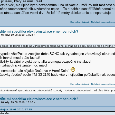
 průseru, který se musí řešit.
ezká věc, ale úplně bych nezapomínal i na uživatele - měli by mít možnost si
 něco stoprocentně blbuvzdorného nejde... To si takhle sanitář řádně namaže
e rána a sanitář se velmi diví, že leží tři metry daleko a nic si nepamatuje... 
Pravidla diskusí
Nahlásit moderátoro
díte mi specifika elektroinstalace v nemocnicích?
#5 kdy:
19.08.2010, 17:25 »
á praxe, to takhle někdo na JIPku přivleče třeba Sono, píchne ho do zdi, ozve se rána a vylítne v
ypadlo vše!Pokud zapojíte třeba SONO tak vypadne jen zásuvkový okruh od toh
h funkcí musí stále fachat!
ůležitý kvalitní projekt ,je to alfa a omega bezpečné instalace!
aci zdravotnické znáte moc málo!
 nemocnici! ale nějaké Družstvo v Horní-Dolní.
ásuvky /počet/ podle TNI 33 2140 bude vše v nejlepším pořádku!!Jinak budo
Pravidla diskusí
Nahlásit moderátoro
ala
ce domovní, specializace na zdravotnické rozvody... revize ve zdravotnictví ...už přes 40 let pra
díte mi specifika elektroinstalace v nemocnicích?
#6 kdy:
19.08.2010, 18:10 »
Šohajda 19.08.2010, 17:25
dlo vše!