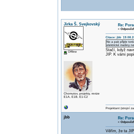
Jirka Š. Svejkovský
Re: Pora
«
Odpověď 
Citace: jbb 19.08.2
No a pak přijde tvrd
elektrické mašiny n
Stačí, když navr
Offline
JIP. K vámi pop
Chomutov, projekty, revize
E1A, E1B, E1-C2
Projektant (strojní 
jbb
Re: Pora
«
Odpověď 
Věřím, že ta JIP