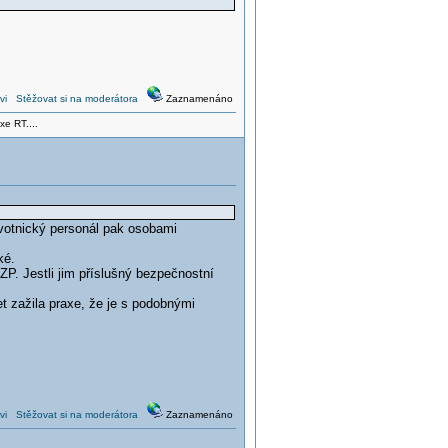
vi
Stěžovat si na moderátora
Zaznamenáno
xe RT....
avotnický personál pak osobami
ké.
P. Jestli jim příslušný bezpečnostní
et zažila praxe, že je s podobnými
vi
Stěžovat si na moderátora
Zaznamenáno