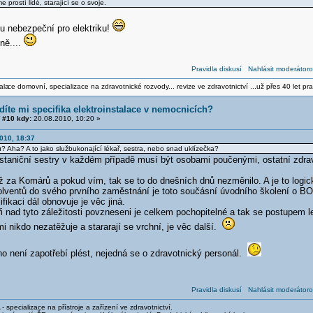
 prostí lidé, starající se o svoje.
u nebezpeční pro elektriku!
ně....
Pravidla diskusí
Nahlásit moderátoro
ala
ce domovní, specializace na zdravotnické rozvody... revize ve zdravotnictví ...už přes 40 let pra
díte mi specifika elektroinstalace v nemocnicích?
#10 kdy:
20.08.2010, 10:20 »
010, 18:37
ů? Aha? A to jako službukonající lékař, sestra, nebo snad uklízečka?
a staniční sestry v každém případě musí být osobami poučenými, ostatní zdr
ž za Komárů a pokud vím, tak se to do dnešních dnů nezměnilo. A je to logic
olventů do svého prvního zaměstnání je toto součásní úvodního školení o BOZ
ifikaci dál obnovuje je věc jiná.
ři nad tyto záležitosti povzneseni je celkem pochopitelné a tak se postupem l
 nikdo nezatěžuje a stararají se vrchní, je věc další.
ho není zapotřebí plést, nejedná se o zdravotnický personál.
Pravidla diskusí
Nahlásit moderátoro
- specializace na přístroje a zařízení ve zdravotnictví.