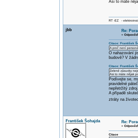
Asi to máte něja
RT -EZ - elektroinst
jbb
Re: Pora
«
Odpověď 
Citace: František 
A proč není perso
O nahazování jis
budově? V žádný
Citace: František 
Zelené zásuvky nejs
Asi to máte nějak p
Podívejte se, my
pravidelné páteč
nepřetržitý zdroj
A případě skute
ztráty na životec
František Šohajda
Re: Pora
«
Odpověď 
Citace