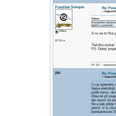
František Šohajda
Re: Pora
«
Odpověď 
Citace
Provádíme elektroin
jističů a podobně.
Offline
A co na to říká 
RT E2-A
Tlačítko-stykač
PS: Dobrý projek
RT -EZ - elektroinst
jbb
Re: Pora
«
Odpověď 
Co je špatného 
Nejsa elektrikář
podle barvy, ok
Obecně při proje
ale nesmí se tam
No a pak přijde 
jističe. V tu chv
bombardování D