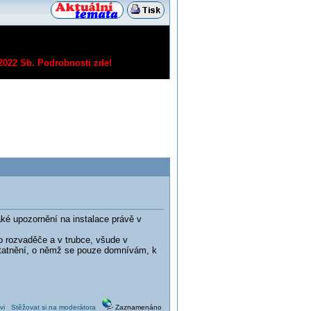
/2022 Sb.
Podrobnosti zde!
jaké upozornění na instalace právě v
o rozvaděče a v trubce, všude v
dstatnění, o němž se pouze domnívám, k
vi
Stěžovat si na moderátora
Zaznamenáno