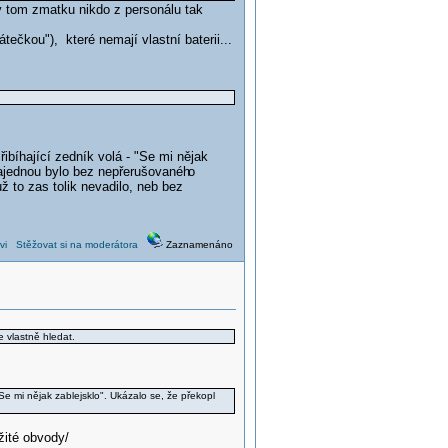
e v tom zmatku nikdo z personálu tak
tečkou"), které nemají vlastní baterii...
řibíhající zedník volá - "Se mi nějak
najednou bylo bez nepřerušovanéh
o
ž to zas tolik nevadilo, neb bez
vi
Stěžovat si na moderátora
Zaznamenáno
e vlastně hledat.
"Se mi nějak zablejsklo". Ukázalo se, že překopl
žité obvody/