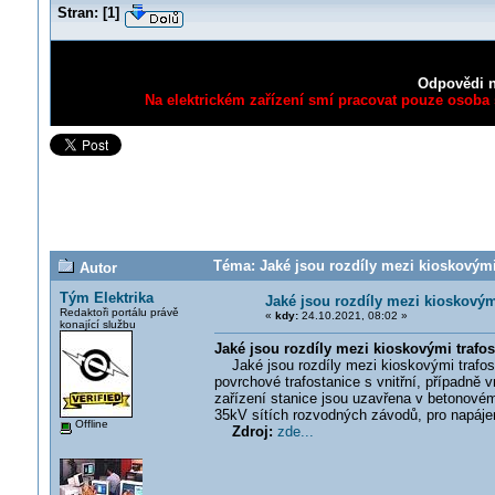
Stran:
[
1
]
Odpovědi n
Na elektrickém zařízení smí pracovat pouze osoba s
Téma: Jaké jsou rozdíly mezi kioskovými
Autor
Tým Elektrika
Jaké jsou rozdíly mezi kioskovým
Redaktoři portálu právě
«
kdy:
24.10.2021, 08:02 »
konající službu
Jaké jsou rozdíly mezi kioskovými trafo
Jaké jsou rozdíly mezi kioskovými trafost
povrchové trafostanice s vnitřní, případně 
zařízení stanice jsou uzavřena v betonov
35kV sítích rozvodných závodů, pro napájen
Offline
Zdroj:
zde...