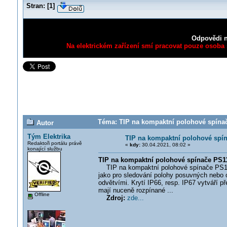
Stran:
[
1
]
Odpovědi n
Na elektrickém zařízení smí pracovat pouze osoba s
Téma: TIP na kompaktní polohové spínač
Autor
Tým Elektrika
TIP na kompaktní polohové spí
Redaktoři portálu právě
«
kdy:
30.04.2021, 08:02 »
konající službu
TIP na kompaktní polohové spínače PS1
TIP na kompaktní polohové spínače PS116. S
jako pro sledování polohy posuvných nebo 
odvětvími. Krytí IP66, resp. IP67 vytváří 
mají nuceně rozpínané ...
Offline
Zdroj:
zde...