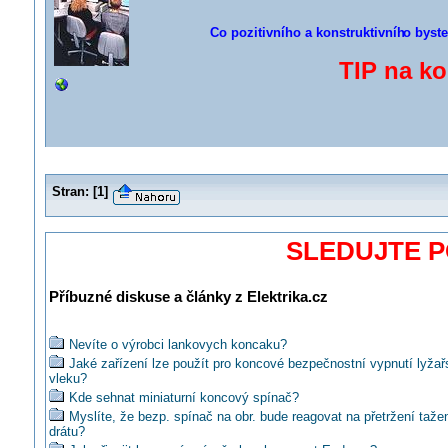
Co pozitivního a konstruktivníh
o byste
TIP na k
Stran:
[
1
]
SLEDUJTE 
Příbuzné diskuse a články z Elektrika.cz
Nevíte o výrobci lankovych koncaku?
Jaké zařízení lze použít pro koncové bezpečnostní vypnutí lyža
vleku?
Kde sehnat miniaturní koncový spínač?
Myslíte, že bezp. spínač na obr. bude reagovat na přetržení taže
drátu?