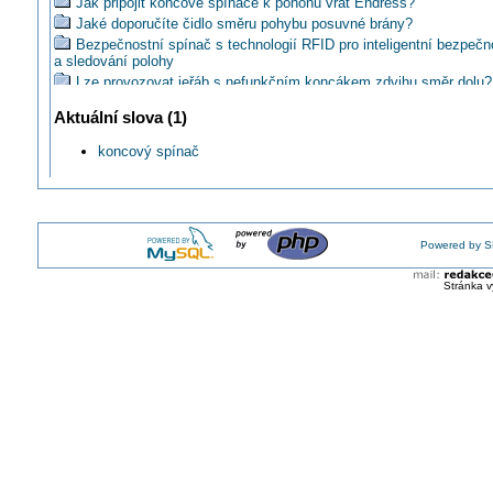
Jak připojit koncové spínače k pohonu vrat Endress?
Jaké doporučíte čidlo směru pohybu posuvné brány?
Bezpečnostní spínač s technologií RFID pro inteligentní bezpečn
a sledování polohy
Lze provozovat jeřáb s nefunkčním koncákem zdvihu směr dolu?
Nová generace polohových spínačů řady PS
Aktuální slova (1)
Malé koncové ovladače MKO OBZOR
Jak řešíte snímání (koncákem) bez pomocného napájení?
koncový spínač
Powered by S
Stránka v