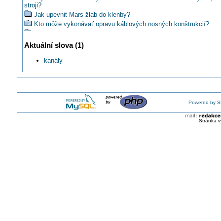
stroji?
Jak upevnit Mars žlab do klenby?
Kto môže vykonávať opravu káblových nosných konštrukcií?
Jaká je min. vzdálenost kabel. vedení vn a nn na spol. podpěrn
Jak a kam správně nainstalovat elektroinstalační kanál?
Aktuální slova (1)
KOPOS: Integrovaná spojka zdarma u kabelových žlabů Mars z
kanály
Máte také svůj katalog ukládacích systémů OBO LFS?
KOPOS: Mars a Jupiter z Koposu mají Českou kvalitu
Mají drátěné žlaby nějakou zásadní nevýhodu?
HAGER: Designový kanál od firmy Hager
KOPOS: Katalog kabelových nosných systémů 2011-2012
Powered by S
KOPOS: Katalog kabelových nosných systémů 2013
Setkáváte se vaší oblasti s potřebou ukládání kabelů do drátěný
Stránka v
Pracovali jste s kanálem OBO Rapid? Jaká je s ním práce?
Jak se vám pracuje s kanály řady Rapid od OBO Bettermann?
OBO tweaks#5 Designový kanál GAD
Co vám ještě chybí za informaci z oblasti zachování funkční integ
požáru?
KOPOS: Kabelové nosné systémy
Máte již nový katalog úložných kabelových systémů KOPOS 20
Jaký typ žlabu, popřípadě výrobce je na obrázku?
PRAKAB: Katalog Kabelové systémy s funkční schopností při p
Znáte výhody drátěných žlabů Merkur?
Jaké jsou rozdíly v použití děrovaného nebo neděrovaného kabe