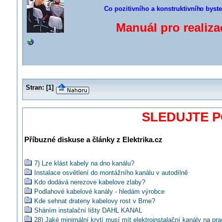
Co pozitivního a konstruktivníh
o byste
Manuál pro realiz
Stran:
[
1
]
SLEDUJTE 
Příbuzné diskuse a články z Elektrika.cz
7) Lze klást kabely na dno kanálu?
Instalace osvětlení do montážního kanálu v autodílně
Kdo dodává nerezove kabelove zlaby?
Podlahové kabelové kanály - hledám výrobce
Kde sehnat drateny kabelovy rost v Brne?
Sháním instalační lišty DAHL KANAL
28) Jaké minimální krytí musí mít elektroinstalační kanály na pr