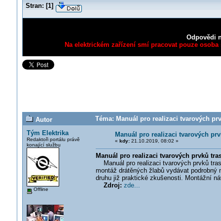
Stran:
[
1
]
Odpovědi n
Na elektrickém zařízení smí pracovat pouze osoba s
Téma: Manuál pro realizaci tvarových p
Autor
Tým Elektrika
Manuál pro realizaci tvarových p
Redaktoři portálu právě
«
kdy:
21.10.2019, 08:02 »
konající službu
Manuál pro realizaci tvarových prvků t
Manuál pro realizaci tvarových prvků tra
montáž drátěných žlabů vydávat podrobný m
druhu již praktické zkušenosti. Montážní n
Zdroj:
zde...
Offline