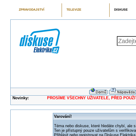
ZPRAVODAJSTVÍ
TELEVIZE
DISKUSE
Novinky:
PROSÍME VŠECHNY UŽIVATELE, PŘED POUŽITÍM 
Varování!
Téma nebo diskuse, které hledáte chybí, ale s
Ten je přístupný pouze uživatelům s verifikov
Přihlásit nebo registrovat na Diskuse Elektri