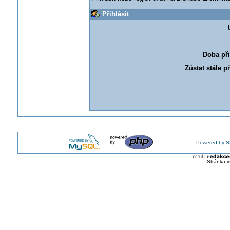
Přihlásit
Doba při
Zůstat stále p
Powered by S
Stránka v