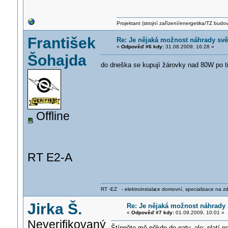
Projektant (strojní zařízení/energetika/TZ budo
František
Re: Je nějaká možnost náhrady svě
«
Odpověď #6 kdy:
31.08.2009, 16:28 »
Šohajda
do dneška se kupují žárovky nad 80W po tis
Offline
RT E2-A
RT -EZ - elektroinstala
ce domovní, specializace na zdra
Jirka Š.
Re: Je nějaká možnost náhrady 
«
Odpověď #7 kdy:
01.09.2009, 10:01 »
Neverifikovaný
Štípněte mě někdo do paty, ale: platí n