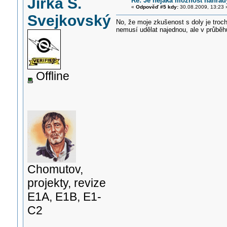
Jirka Š.
Re: Je nějaká možnost náhrad
«
Odpověď #5 kdy:
30.08.2009, 13:23 
Svejkovský
No, že moje zkušenost s doly je troch
nemusí udělat najednou, ale v průběh
Offline
Chomutov,
projekty, revize
E1A, E1B, E1-
C2