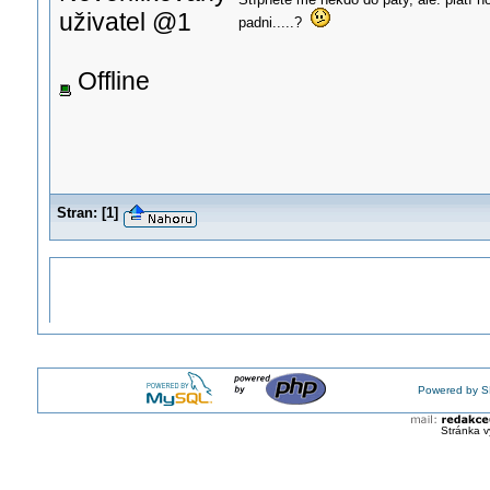
uživatel @1
padni.....?
Offline
Stran:
[
1
]
Powered by S
Stránka v