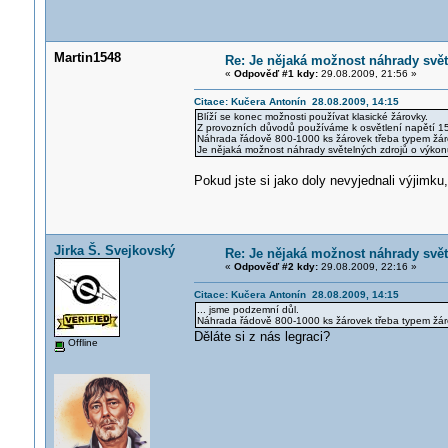
Martin1548
Re: Je nějaká možnost náhrady svě
«
Odpověď #1 kdy:
29.08.2009, 21:56 »
Citace: Kučera Antonín 28.08.2009, 14:15
Blíží se konec možnosti používat klasické žárovky.
Z provozních důvodů používáme k osvětlení napětí 1
Náhrada řádově 800-1000 ks žárovek třeba typem žár
Je nějaká možnost náhrady světelných zdrojů o výko
Pokud jste si jako doly nevyjednali výjimku
Jirka Š. Svejkovský
Re: Je nějaká možnost náhrady svě
«
Odpověď #2 kdy:
29.08.2009, 22:16 »
Citace: Kučera Antonín 28.08.2009, 14:15
... jsme podzemní důl.
Náhrada řádově 800-1000 ks žárovek třeba typem žáro
Děláte si z nás legraci?
Offline