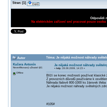
Stran:
[
1
]
Odpovědi n
Na elektrickém zařízení smí pracovat pouze osoba s
Téma: Je nějaká možnost náhrady světel
Autor
Kučera Antonín
Je nějaká možnost náhrady světeln
Neverifikovaný uživatel @1
«
kdy:
28.08.2009, 14:15 »
Offline
Blíží se konec možnosti používat klasické 
Z provozních důvodů používáme k osvětlení
Náhrada řádově 800-1000 ks žárovek třeba 
Je nějaká možnost náhrady světelných zdr
#105#