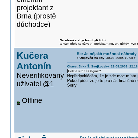
projektant z
Brna (prostě
důchodce)
Na zdraví a abychom byli lidmi
to vám přeje celoživotní projektant nn, vn, někdy i vvn
Kučera
Re: Je nějaká možnost náhrady 
«
Odpověď #4 kdy:
30.08.2009, 10:08 »
Antonín
Citace: Jirka Š. Svejkovský 29.08.2009, 22:16
Děláte si z nás legraci?
Neverifikovaný
Nepředpokládám, že je zde moc místa pr
Pokud píšu, že je to pro nás finančně 
uživatel @1
Sorry.
Offline