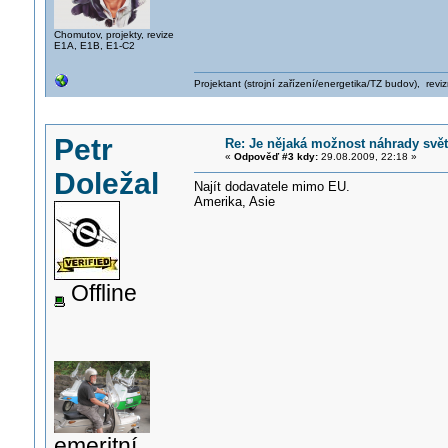
Chomutov, projekty, revize
E1A, E1B, E1-C2
Projektant (strojní zařízení/energetika/TZ budov), rev
Petr
Re: Je nějaká možnost náhrady svě
«
Odpověď #3 kdy:
29.08.2009, 22:18 »
Doležal
Najít dodavatele mimo EU.
Amerika, Asie
Offline
emeritní