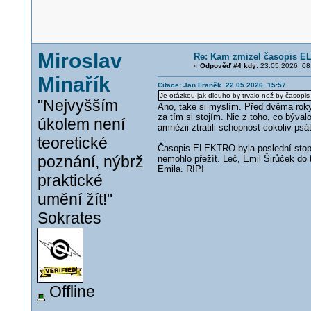
Miroslav
Re: Kam zmizel časopis E
«
Odpověď #4 kdy:
23.05.2026, 08
Minařík
Citace: Jan Franěk 22.05.2026, 15:57
Je otázkou jak dlouho by trvalo než by časopis 
"Nejvyšším
Ano, také si myslím. Před dvěma roky 
za tím si stojím. Nic z toho, co býval
úkolem není
amnézii ztratili schopnost cokoliv psá
teoretické
Časopis ELEKTRO byla poslední stopa
poznání, nýbrž
nemohlo přežít. Leč, Emil Širůček do 
Emila. RIP!
praktické
umění žít!"
Sokrates
Offline