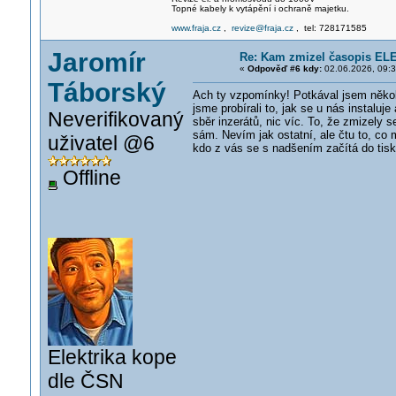
Topné kabely k vytápění i ochraně majetku.
www.fraja.cz
,
revize@fraja.cz
, tel: 728171585
Jaromír
Re: Kam zmizel časopis EL
«
Odpověď #6 kdy:
02.06.2026, 09:3
Táborský
Ach ty vzpomínky! Potkával jsem několi
jsme probírali to, jak se u nás instalu
Neverifikovaný
sběr inzerátů, nic víc. To, že zmizely s
sám. Nevím jak ostatní, ale čtu to, co 
uživatel @6
kdo z vás se s nadšením začítá do tis
Offline
Elektrika kope
dle ČSN