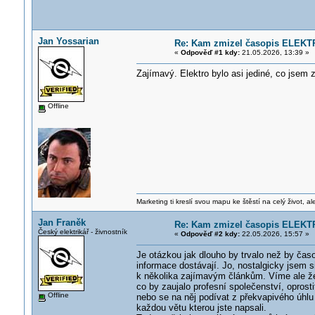
Jan Yossarian
Re: Kam zmizel časopis ELEKT
«
Odpověď #1 kdy:
21.05.2026, 13:39 »
Zajímavý. Elektro bylo asi jediné, co jsem 
Offline
Marketing ti kreslí svou mapu ke štěstí na celý život, al
Jan Franěk
Re: Kam zmizel časopis ELEKT
Český elektrikář - živnostník
«
Odpověď #2 kdy:
22.05.2026, 15:57 »
Je otázkou jak dlouho by trvalo než by čas
informace dostávají. Jo, nostalgicky jsem s
k několika zajímavým článkům. Víme ale že ub
co by zaujalo profesní společenství, opros
Offline
nebo se na něj podívat z překvapivého úhlu a
každou větu kterou jste napsali.