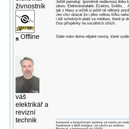
Ještě pamatuji (poměrně nedávnou) dobu kd
živnostník
oboru. Elektroinstala
tér, ELektro, Světlo, ,
tak z hlavy a určitě si ještě ně některý poz
Jen chci ukázat že i přes velkou šířku naš
i lidí ochotných platit za médium, které je dr
čtou příspěvky na sociálních sítích.
Offline
Stále mám doma nějaké noviny, které vydá
váš
elektrikář a
revizní
technik
Kamerové a bezpečnostní systémy, od návrhu po realiz
Systémové a MaR instalace, od návrhu po realizaci.
Revize el. a hromosvodů do 1000V