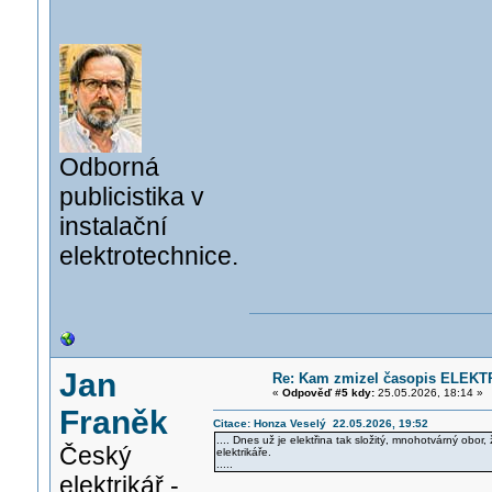
Odborná
publicistika v
instalační
elektrotechnice.
Jan
Re: Kam zmizel časopis ELEKT
«
Odpověď #5 kdy:
25.05.2026, 18:14 »
Franěk
Citace: Honza Veselý 22.05.2026, 19:52
.... Dnes už je elektřina tak složitý, mnohotvárný obor,
Český
elektrikáře.
.....
elektrikář -