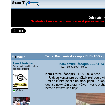
Stran:
[
1
]
Odpovědi n
Na elektrickém zařízení smí pracovat pouze osoba s
Téma: Kam zmizel časopis ELEKTRO a pr
Autor
Tým Elektrika
Kam zmizel časopis ELEKTRO 
Redaktoři portálu právě
«
kdy:
18.05.2026, 08:02 »
konající službu
Kam zmizel časopis ELEKTRO a proč
U dvou kontejnerů se někdy rozhoduje víc
Emila Širůčka měnila na starý papír. Co m
dostalo nový tým a druhý život. Nešlo o strat
neměla zmizet bez boje.
Offline