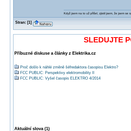
Když jsem na to už přišel, zjistil jsem, že jsem se s
Stran:
[
1
]
SLEDUJTE 
Příbuzné diskuse a články z Elektrika.cz
Proč došlo k náhlé změně šéfredaktora časopisu Elektro?
FCC PUBLIC: Perspektivy elektromobility II
FCC PUBLIC: Vyšel časopis ELEKTRO 4/2014
Aktuální slova (1)