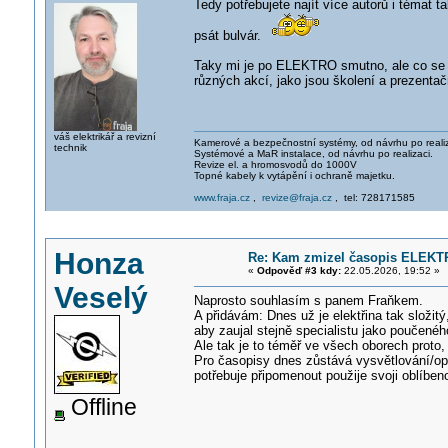
Tedy potřebujete najít více autorů i témat t
psát bulvár.
Taky mi je po ELEKTRO smutno, ale co se dá 
různých akcí, jako jsou školení a prezentač
váš elektrikář a revizní
Kamerové a bezpečnostní systémy, od návrhu po realiz
technik
Systémové a MaR instalace, od návrhu po realizaci.
Revize el. a hromosvodů do 1000V
Topné kabely k vytápění i ochraně majetku.
www.fraja.cz
,
revize@fraja.cz
, tel: 728171585
Honza
Re: Kam zmizel časopis ELEKT
«
Odpověď #3 kdy:
22.05.2026, 19:52 »
Veselý
Naprosto souhlasím s panem Fraňkem.
A přidávám: Dnes už je elektřina tak složitý
aby zaujal stejně specialistu jako poučeného
Ale tak je to téměř ve všech oborech proto,
Pro časopisy dnes zůstává vysvětlování/opa
potřebuje připomenout použije svoji oblíbe
Offline