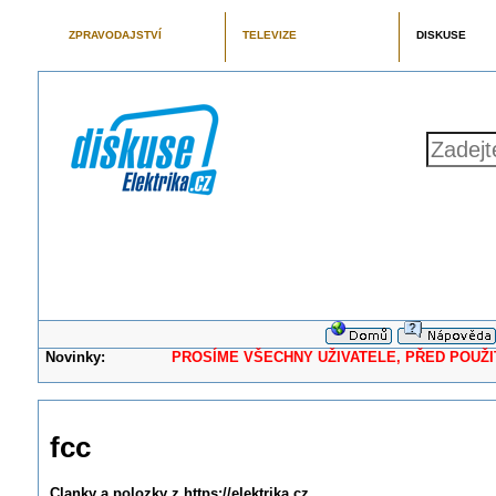
ZPRAVODAJSTVÍ
TELEVIZE
DISKUSE
Novinky:
PROSÍME VŠECHNY UŽIVATELE, PŘED POUŽITÍM 
fcc
Clanky a polozky z https://elektrika.cz