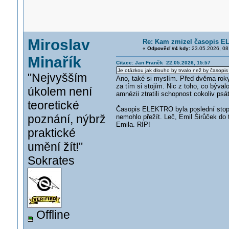
Miroslav
Re: Kam zmizel časopis E
«
Odpověď #4 kdy:
23.05.2026, 08
Minařík
Citace: Jan Franěk 22.05.2026, 15:57
Je otázkou jak dlouho by trvalo než by časopis 
"Nejvyšším
Ano, také si myslím. Před dvěma roky 
za tím si stojím. Nic z toho, co býval
úkolem není
amnézii ztratili schopnost cokoliv psá
teoretické
Časopis ELEKTRO byla poslední stopa
poznání, nýbrž
nemohlo přežít. Leč, Emil Širůček do 
Emila. RIP!
praktické
umění žít!"
Sokrates
Offline