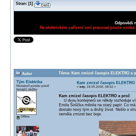
Stran:
[
1
]
Odpovědi n
Na elektrickém zařízení smí pracovat pouze osoba s
Téma: Kam zmizel časopis ELEKTRO a pr
Autor
Tým Elektrika
Kam zmizel časopis ELEKTRO 
Redaktoři portálu právě
«
kdy:
18.05.2026, 08:02 »
konající službu
Kam zmizel časopis ELEKTRO a proč
U dvou kontejnerů se někdy rozhoduje víc
Emila Širůčka měnila na starý papír. Co m
dostalo nový tým a druhý život. Nešlo o strat
neměla zmizet bez boje.
Offline