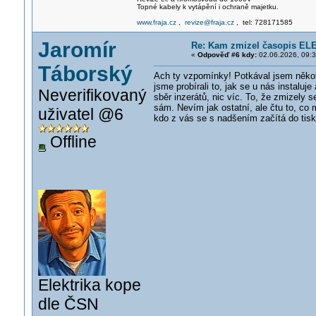
Topné kabely k vytápění i ochraně majetku.
www.fraja.cz
,
revize@fraja.cz
, tel: 728171585
Jaromír
Re: Kam zmizel časopis EL
«
Odpověď #6 kdy:
02.06.2026, 09:3
Táborský
Ach ty vzpomínky! Potkával jsem několi
jsme probírali to, jak se u nás instalu
Neverifikovaný
sběr inzerátů, nic víc. To, že zmizely s
sám. Nevím jak ostatní, ale čtu to, co 
uživatel @6
kdo z vás se s nadšením začítá do tis
Offline
Elektrika kope
dle ČSN