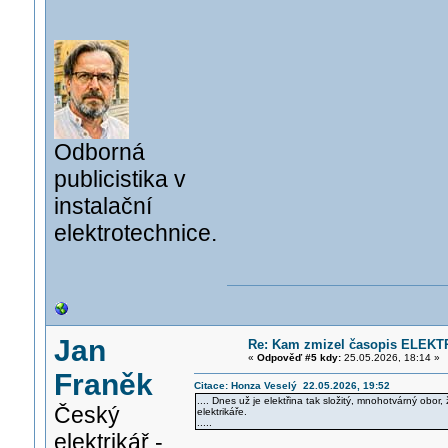
Odborná
publicistika v
instalační
elektrotechnice.
Jan
Re: Kam zmizel časopis ELEKT
«
Odpověď #5 kdy:
25.05.2026, 18:14 »
Franěk
Citace: Honza Veselý 22.05.2026, 19:52
.... Dnes už je elektřina tak složitý, mnohotvárný obor,
Český
elektrikáře.
.....
elektrikář -