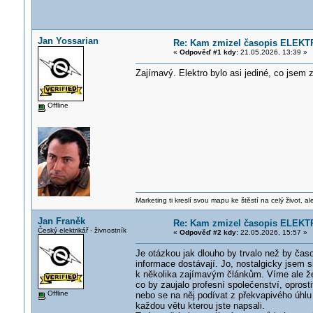
Jan Yossarian
Re: Kam zmizel časopis ELEKT
«
Odpověď #1 kdy:
21.05.2026, 13:39 »
Zajímavý. Elektro bylo asi jediné, co jsem 
Offline
Marketing ti kreslí svou mapu ke štěstí na celý život, al
Jan Franěk
Re: Kam zmizel časopis ELEKT
Český elektrikář - živnostník
«
Odpověď #2 kdy:
22.05.2026, 15:57 »
Je otázkou jak dlouho by trvalo než by čas
informace dostávají. Jo, nostalgicky jsem s
k několika zajímavým článkům. Víme ale že ub
co by zaujalo profesní společenství, opros
Offline
nebo se na něj podívat z překvapivého úhlu a
každou větu kterou jste napsali.