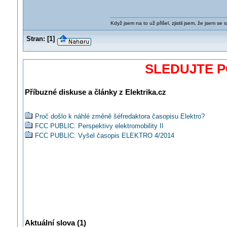
Když jsem na to už přišel, zjistil jsem, že jsem se s
Stran:
[
1
]
SLEDUJTE 
Příbuzné diskuse a články z Elektrika.cz
Proč došlo k náhlé změně šéfredaktora časopisu Elektro?
FCC PUBLIC: Perspektivy elektromobility II
FCC PUBLIC: Vyšel časopis ELEKTRO 4/2014
Aktuální slova (1)