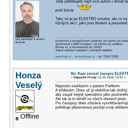
Tedy potřebujete najít více autorů i témat t
psát bulvár.
Taky mi je po ELEKTRO smutno, ale co se dá 
různých akcí, jako jsou školení a prezentač
váš elektrikář a revizní
Kamerové a bezpečnostní systémy, od návrhu po realiz
technik
Systémové a MaR instalace, od návrhu po realizaci.
Revize el. a hromosvodů do 1000V
Topné kabely k vytápění i ochraně majetku.
www.fraja.cz
,
revize@fraja.cz
, tel: 728171585
Honza
Re: Kam zmizel časopis ELEKT
«
Odpověď #3 kdy:
22.05.2026, 19:52 »
Veselý
Naprosto souhlasím s panem Fraňkem.
A přidávám: Dnes už je elektřina tak složitý
aby zaujal stejně specialistu jako poučeného
Ale tak je to téměř ve všech oborech proto,
Pro časopisy dnes zůstává vysvětlování/opa
potřebuje připomenout použije svoji oblíbe
Offline