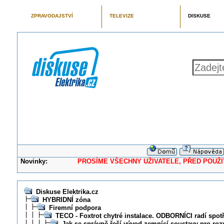
ZPRAVODAJSTVÍ
TELEVIZE
DISKUSE
Novinky:
PROSÍME VŠECHNY UŽIVATELE, PŘED POUŽITÍM 
Diskuse Elektrika.cz
HYBRIDNÍ zóna
Firemní podpora
TECO - Foxtrot chytré instalace. ODBORNÍCI radí spot
Jak se správně řeší vývod zemnící soustavy pro ro