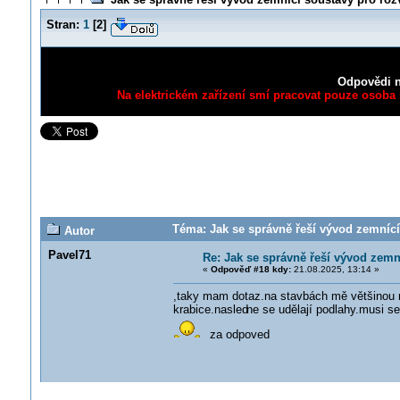
Stran:
1
[
2
]
Odpovědi n
Na elektrickém zařízení smí pracovat pouze osoba s
Téma: Jak se správně řeší vývod zemnící
Autor
Pavel71
Re: Jak se správně řeší vývod zemn
«
Odpověď #18 kdy:
21.08.2025, 13:14 »
,taky mam dotaz.na stavbách mě většinou n
krabice.nasled
ne se udělají podlahy.musi s
za odpoved