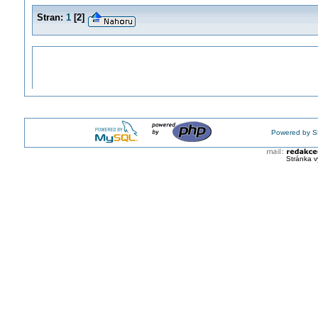
Stran:
1
[
2
]
Powered by S
Stránka v