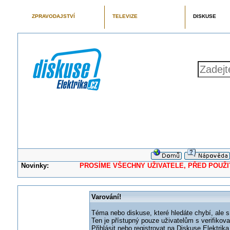
ZPRAVODAJSTVÍ
TELEVIZE
DISKUSE
Novinky:
PROSÍME VŠECHNY UŽIVATELE, PŘED POUŽITÍM 
Varování!
Téma nebo diskuse, které hledáte chybí, ale s
Ten je přístupný pouze uživatelům s verifikov
Přihlásit nebo registrovat na Diskuse Elektri