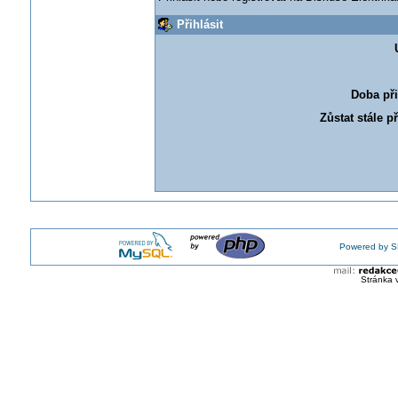
Přihlásit
Doba při
Zůstat stále p
Powered by S
Stránka 