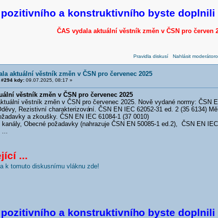
pozitivního a konstruktivníh
o byste doplnili
ČAS vydala aktuální věstník změn v ČSN pro červen 
Pravidla diskusí
Nahlásit moderátoro
la aktuální věstník změn v ČSN pro červenec 2025
#294 kdy:
09.07.2025, 08:17 »
uální věstník změn v ČSN pro červenec 2025
uální věstník změn v ČSN pro červenec 2025. Nově vydané normy: ČSN EN 
Oděvy, Rezistivní charakterizová
ní. ČSN EN IEC 62052-31 ed. 2 (35 6134) Měři
ožadavky a zkoušky. ČSN EN IEC 61084-1 (37 0010)
í kanály, Obecné požadavky (nahrazuje ČSN EN 50085-1 ed.2), ČSN EN IEC 6
 ...
ící ...
nka k tomuto diskusnímu vláknu zde!
pozitivního a konstruktivníh
o byste doplnili