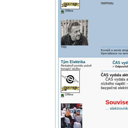
normou.
Offline
TNS
Kontáž a servis strojů
Specializace na servis
Tým Elektrika
ČAS vyda
Redaktoři portálu právě
«
Odpověď 
konající službu
ČAS vydala akt
ČAS vydala aktu
nízkého napětí 
bezpečné elektri
Offline
Souvisej
... elektrovi