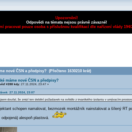
Upozornění!
Odpovědi na témata nejsou právně závazné!
mí pracovat pouze osoba s příslušnou kvalifikací dle nařízení vlády 194
e nové ČSN a předpisy? (Přečteno 1630210 krát)
aké máme nové ČSN a předpisy?
ěď #288 kdy:
27.11.2024, 23:47 »
hlávek 27.11.2024, 23:07
jsem doufal, že zmizí ten debilní požadavek na svítidlo z trvanlivého izolantu v umývacím prostor
jektant schopen namalovat, bezmozek montážník nainstalovat a šílený RT posvě
už odpojená) alespoň plastová.