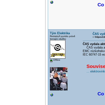
Co 
Tým Elektrika
ČAS vyda
Redaktoři portálu právě
«
Odpověď
konající službu
ČAS vydala akt
ČAS vydala akt
EMC nízkofrekv
IEC 60747-15 ed
Offline
Souvisej
... elektrovi
Co 