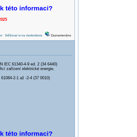
 k této informaci?
2025
vi
Stěžovat si na moderátora
Zaznamenáno
IEC 61340-4-9 ed. 2 (34 6440)
cí zařízení elektrické energie,
1084-2-1 až -2-4 (37 0010)
 k této informaci?