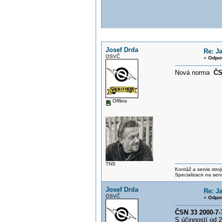
Josef Drda
Re: J
OSVČ
«
Odpov
Nová norma
ČS
Offline
TNS
Kontáž a servis strojů
Specializace na servis
Josef Drda
Re: J
OSVČ
«
Odpov
ČSN 33 2000-7-
S účinností od 