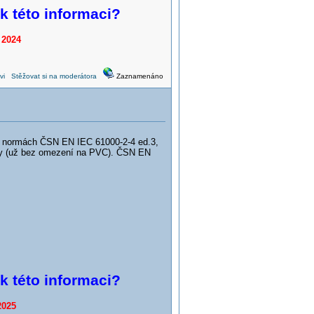
 k této informaci?
 2024
vi
Stěžovat si na moderátora
Zaznamenáno
h normách ČSN EN IEC 61000-2-4 ed.3,
ly (už bez omezení na PVC). ČSN EN
 k této informaci?
2025