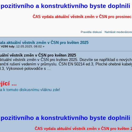
pozitivního a konstruktivníh
o byste doplnili
ČAS vydala aktuální věstník změn v ČSN pro prosinec
Pravidla diskusí
Nahlásit moderátoro
la aktuální věstník změn v ČSN pro květen 2025
 #290 kdy:
12.05.2025, 08:02 »
uální věstník změn v ČSN pro květen 2025
uální věstník změn v ČSN pro květen 2025. Dozvíte se například o novýc
enčn
í rušení vedením v průmyslu. ČSN EN 50214 ed.3, Ploché ohebné kabe
.3, Výkonové polovodiče s ...
ící ...
nka k tomuto diskusnímu vláknu zde!
pozitivního a konstruktivníh
o byste doplnili
ČAS vydala aktuální věstník změn v ČSN pro květen 