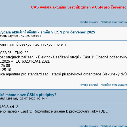
ČAS vydala aktuální věstník změn v ČSN pro červenec
Pravidla diskusí
Nahlásit moderátoro
vydala aktuální věstník změn v ČSN pro červenec 2025
#295 kdy:
09.07.2025, 09:10 »
vání návrhů českých technických norem
/0022/25 TNK: 22
st strojních zařízení - Elektrická zařízení strojů - Část 1: Obecné požada
1:2025 + IEC 60204-1/A1:2021
 25-08
: 25-10
ská agentura pro standardizaci, státní příspěvková organizace Biskupský dvů
Pravidla diskusí
Nahlásit moderátoro
aké máme nové ČSN a předpisy?
ěď #296 kdy:
27.07.2025, 09:44 »
39-3 ed. 2
ho napětí - Část 3: Rozvodnice určené k provozování laiky (DBO)
Pravidla diskusí
Nahlásit moderátoro