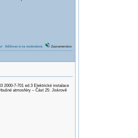
vi
Stěžovat si na moderátora
Zaznamenáno
2000-7-701 ed.3 Elektrické instalace
ýbušné atmosféry – Část 25: Jiskrově