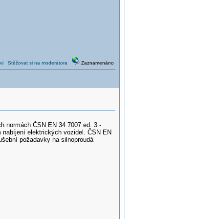
vi
Stěžovat si na moderátora
Zaznamenáno
ch normách ČSN EN 34 7007 ed. 3 -
nabíjení elektrických vozidel. ČSN EN
ušební požadavky na silnoproudá