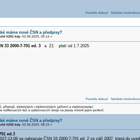
Pravidla diskusí
Nahlásit moderátoro
aké máme nové ČSN a předpisy?
ěď #291 kdy:
02.06.2025, 05:14 »
N 33 2000-7-701 ed. 3
a Z1 platí od 1.7.2025
Pravidla diskusí
Nahlásit moderátoro
, přístrojů, elektrických i elektronických zařízení a elektroinstala
cí.
 vstřikovacích lisů a vytlačovacích strojů na plasty včetně jejich periferií.
aké máme nové ČSN a předpisy?
ěď #292 kdy:
02.06.2025, 08:15 »
701 ed.3
2027-12-06 se nahrazuje ČSN 33 2000-7-701 ed. 2 ze září 2007, která do uved