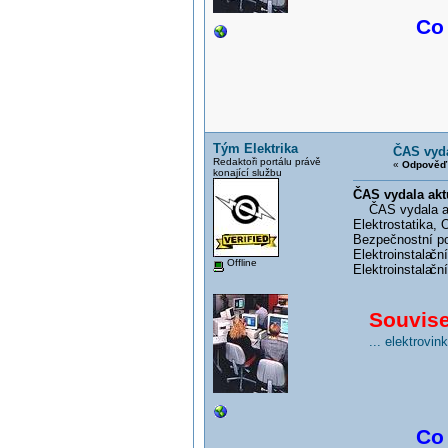
Co 
Tým Elektrika
ČAS vyda
Redaktoři portálu právě
«
Odpověď 
konající službu
ČAS vydala akt
ČAS vydala akt
Elektrostatika, 
Bezpečnostní p
Elektroinstala
čn
Offline
Elektroinstala
ční
Souvisej
... elektrovi
Co 