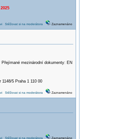
 2025
vi
Stěžovat si na moderátora
Zaznamenáno
vky Přejímané mezinárodní dokumenty: EN
r 1148/5 Praha 1 110 00
vi
Stěžovat si na moderátora
Zaznamenáno
vi
Stěžovat si na moderátora
Zaznamenáno