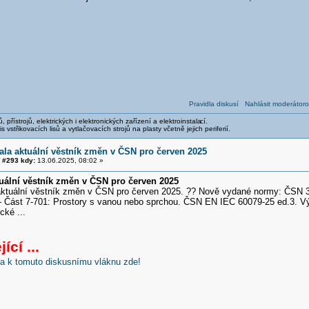
Pravidla diskusí
Nahlásit moderátoro
, přístrojů, elektrických i elektronických zařízení a elektroinstala
cí.
 vstřikovacích lisů a vytlačovacích strojů na plasty včetně jejich periferií.
la aktuální věstník změn v ČSN pro červen 2025
#293 kdy:
13.06.2025, 08:02 »
uální věstník změn v ČSN pro červen 2025
ální věstník změn v ČSN pro červen 2025. ?? Nově vydané normy: ČSN 33 
– Část 7-701: Prostory s vanou nebo sprchou. ČSN EN IEC 60079-25 ed.3. V
cké ...
ící ...
nka k tomuto diskusnímu vláknu zde!