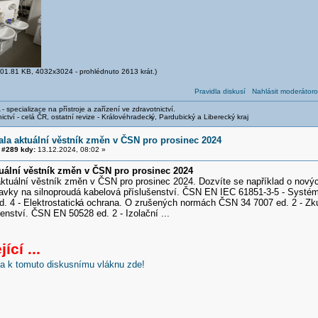
01.81 KB, 4032x3024 - prohlédnuto 2613 krát.)
Pravidla diskusí
Nahlásit moderátoro
- specializace na přístroje a zařízení ve zdravotnictví.
ictví - celá ČR, ostatní revize - Královéhradeck
ý, Pardubický a Liberecký kraj
la aktuální věstník změn v ČSN pro prosinec 2024
#289 kdy:
13.12.2024, 08:02 »
uální věstník změn v ČSN pro prosinec 2024
ální věstník změn v ČSN pro prosinec 2024. Dozvíte se například o nový
vky na silnoproudá kabelová příslušenství. ČSN EN IEC 61851-3-5 - Systém 
. 4 - Elektrostatick
á ochrana. O zrušených normách ČSN 34 7007 ed. 2 - Zk
enství. ČSN EN 50528 ed. 2 - Izolační ...
ící ...
nka k tomuto diskusnímu vláknu zde!