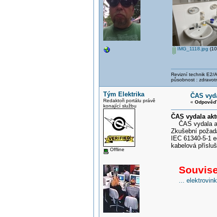
IMG_1118.jpg
(10
Revizní technik E2/A 
působnost : zdravotn
Tým Elektrika
ČAS vyda
Redaktoři portálu právě
«
Odpověď 
konající službu
ČAS vydala akt
ČAS vydala aktu
Zkušební požada
IEC 61340-5-1 ed
kabelová přísluš
Offline
Souvisej
... elektrovi