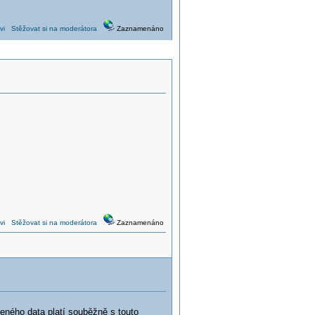
vi
Stěžovat si na moderátora
Zaznamenáno
vi
Stěžovat si na moderátora
Zaznamenáno
eného data platí souběžně s touto