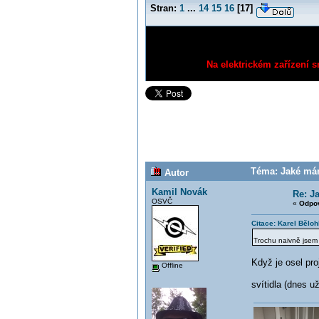
Stran:
1
...
14
15
16
[
17
]
Na elektrickém zařízení s
Téma: Jaké mám
Autor
Kamil Novák
Re: J
OSVČ
«
Odpov
Citace: Karel Bělo
Trochu naivně jsem 
Když je osel pro
Offline
svítidla (dnes 