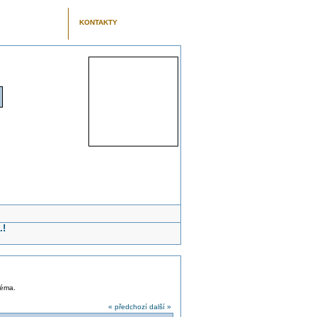
KONTAKTY
.!
téma.
« předchozí
další »