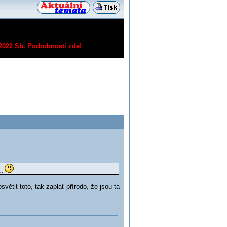
/2022 Sb.
Podrobnosti zde!
u.
tit toto, tak zaplať přírodo, že jsou ta