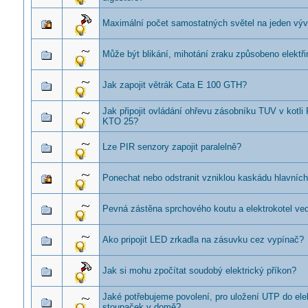
Maximální počet samostatných světel na jeden výv
Může být blikání, mihotání zraku způsobeno elektř
Jak zapojit větrák Cata E 100 GTH?
Jak připojit ovládání ohřevu zásobníku TUV v kotli
KTO 25?
Lze PIR senzory zapojit paralelně?
Ponechat nebo odstranit vzniklou kaskádu hlavních 
Pevná zástěna sprchového koutu a elektrokotel ved
Ako pripojit LED zrkadla na zásuvku cez vypínač?
Jak si mohu zpočítat soudobý elektrický příkon?
Jaké potřebujeme povolení, pro uložení UTP do ele
stoupaček v domě?