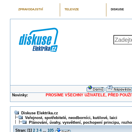
ZPRAVODAJSTVÍ
TELEVIZE
DISKUSE
Novinky:
PROSÍME VŠECHNY UŽIVATELE, PŘED POUŽITÍM 
Diskuse Elektrika.cz
Veřejnost, spotřebitelé, neodborníci, kutilové, laici
Plánování, úvahy, vysvětlení, pochopení principu, rozhodo
Stran:
[
1
]
2
3
4
...
105