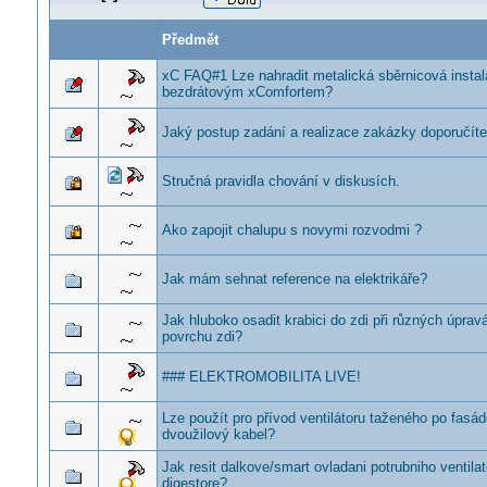
Předmět
xC FAQ#1 Lze nahradit metalická sběrnicová insta
bezdrátovým xComfortem?
Jaký postup zadání a realizace zakázky doporučíte 
Stručná pravidla chování v diskusích.
Ako zapojit chalupu s novymi rozvodmi ?
Jak mám sehnat reference na elektrikáře?
Jak hluboko osadit krabici do zdi při různých úprav
povrchu zdi?
### ELEKTROMOBILITA LIVE!
Lze použít pro přívod ventilátoru taženého po fasá
dvoužilový kabel?
Jak resit dalkove/smart ovladani potrubniho ventilat
digestore?