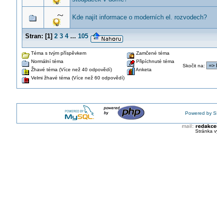
Kde najít informace o moderních el. rozvodech?
Stran:
[
1
]
2
3
4
...
105
Téma s tvým příspěvkem
Zamčené téma
Normální téma
Připíchnuté téma
Skočit na
:
Žhavé téma (Více než 40 odpovědí)
Anketa
Velmi žhavé téma (Více než 60 odpovědí)
Powered by S
Stránka v