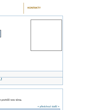
KONTAKTY
.!
t prohlíží toto téma.
« předchozí
další »