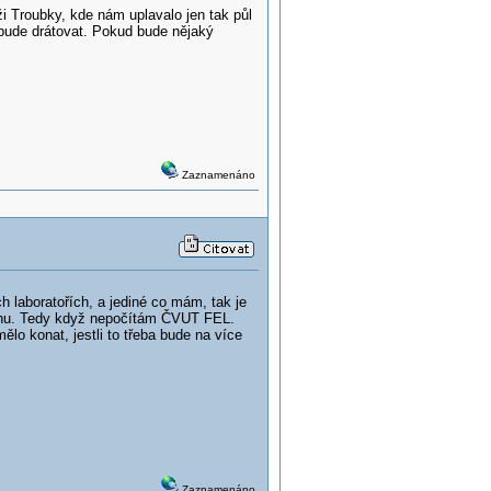
i Troubky, kde nám uplavalo jen tak půl
 bude drátovat. Pokud bude nějaký
Zaznamenáno
 laboratořích, a jediné co mám, tak je
uchu. Tedy když nepočítám ČVUT FEL.
ělo konat, jestli to třeba bude na více
Zaznamenáno