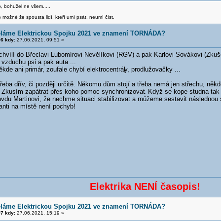
o, bohužel ne všem.....
 možné že spousta lidí, kteří umí psát, neumí číst.
ěláme Elektrickou Spojku 2021 ve znamení TORNÁDA?
6 kdy:
27.06.2021, 09:51 »
 chvílí do Břeclavi Lubomírovi Nevělíkovi (RGV) a pak Karlovi Sovákovi (Zku
e vzduchu psi a pak auta ...
kde ani primár, zoufale chybí elektrocentrál
y, prodlužovačky ...
ba dřív, či později určitě. Někomu dům stojí a třeba nemá jen střechu, někdo
. Zkusím zapátrat přes koho pomoc synchronizovat
. Když se kope studna tak 
vdu Martinovi, že nechme situaci stabilizovat a můžeme sestavit následno
tanti na místě není pochyb!
Elektrika NENÍ časopis!
ěláme Elektrickou Spojku 2021 ve znamení TORNÁDA?
7 kdy:
27.06.2021, 15:19 »