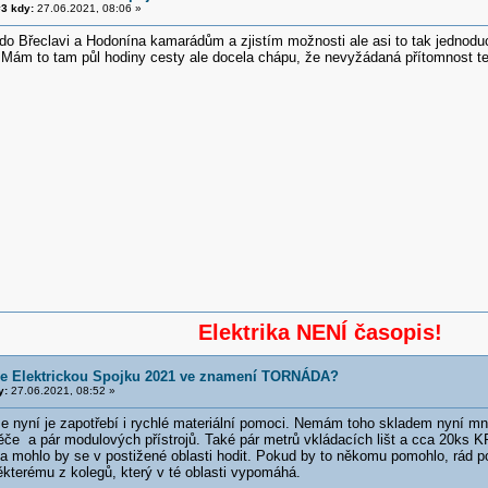
3 kdy:
27.06.2021, 08:06 »
do Břeclavi a Hodonína kamarádům a zjistím možnosti ale asi to tak jednod
 Mám to tam půl hodiny cesty ale docela chápu, že nevyžádaná přítomnost t
Elektrika NENÍ časopis!
e Elektrickou Spojku 2021 ve znamení TORNÁDA?
y:
27.06.2021, 08:52 »
 nyní je zapotřebí i rychlé materiální pomoci. Nemám toho skladem nyní mn
ěče a pár modulových přístrojů. Také pár metrů vkládacích lišt a cca 20ks
 a mohlo by se v postižené oblasti hodit. Pokud by to někomu pomohlo, rád po
ěkterému z kolegů, který v té oblasti vypomáhá.