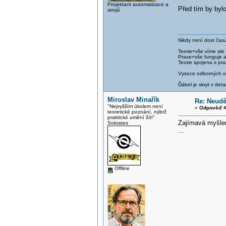
Projektant automatizace a
Před tím by byl
strojů
Nikdy není dost času
Teorie=vše víme ale
Praxe=vše funguje 
Teorie spojena s pra
Vysoce odborných om
Ďábel je skryt v detai
Miroslav Minařík
Re: Neud
"Nejvyšším úkolem není
«
Odpověď #
teoretické poznání, nýbrž
praktické umění žít!"
Zajímavá myšlenk
Sokrates
...
Offline