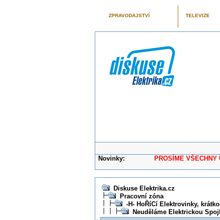
ZPRAVODAJSTVÍ
TELEVIZE
Novinky:
PROSÍME VŠECHNY UŽIVAT
Diskuse Elektrika.cz
Pracovní zóna
-H- HoŘíCí Elektrovinky, krátk
Neuděláme Elektrickou Spo