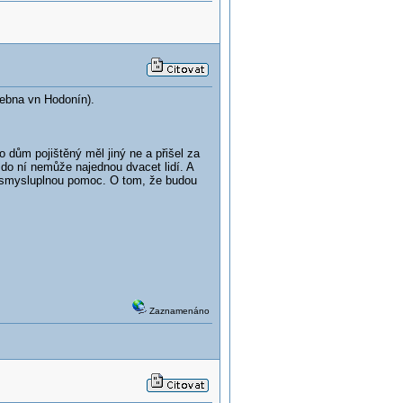
šebna vn Hodonín).
 dům pojištěný měl jiný ne a přišel za
do ní nemůže najednou dvacet lidí. A
u smysluplnou pomoc. O tom, že budou
Zaznamenáno