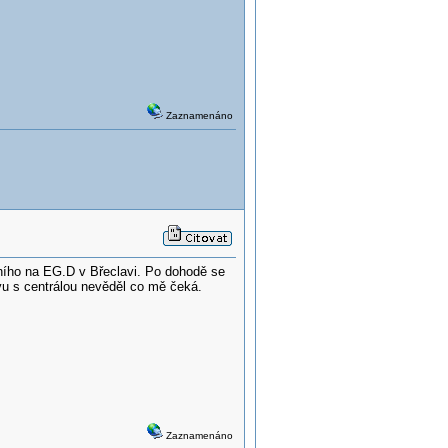
Zaznamenáno
ního na EG.D v Břeclavi. Po dohodě se
vu s centrálou nevěděl co mě čeká.
Zaznamenáno