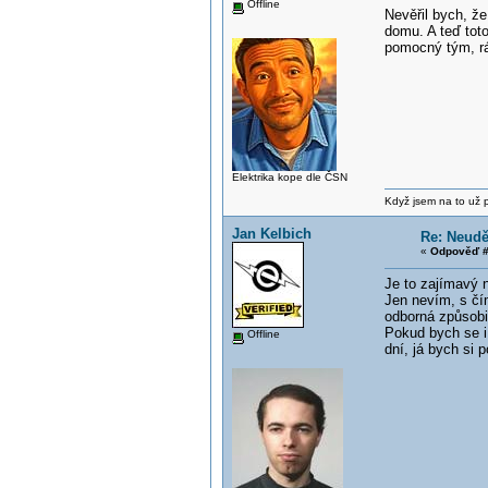
Offline
Nevěřil bych, že
domu. A teď toto
pomocný tým, rá
Elektrika kope dle ČSN
Když jsem na to už při
Jan Kelbich
Re: Neud
«
Odpověď #
Je to zajímavý n
Jen nevím, s čí
odborná způsobi
Pokud bych se i 
Offline
dní, já bych si 