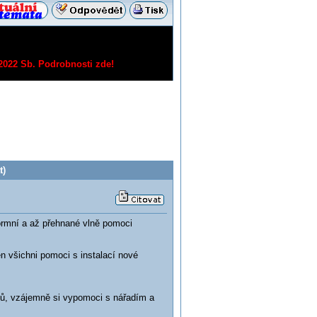
/2022 Sb.
Podrobnosti zde!
t)
ormní a až přehnané vlně pomoci
n všichni pomoci s instalací nové
egů, vzájemně si vypomoci s nářadím a