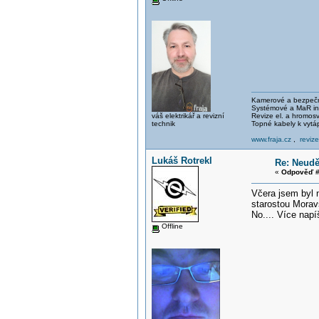
Kamerové a bezpečno
Systémové a MaR ins
váš elektrikář a revizní
Revize el. a hromo
technik
Topné kabely k vytá
www.fraja.cz
,
reviz
Lukáš Rotrekl
Re: Neud
«
Odpověď #
Včera jsem byl n
starostou Morav
No.... Více napí
Offline