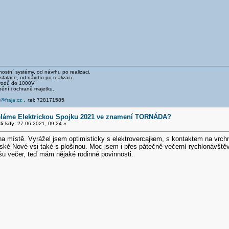
stní systémy, od návrhu po realizaci.
talace, od návrhu po realizaci.
svodů do 1000V
pění i ochraně majetku.
e@fraja.cz
, tel: 728171585
ěláme Elektrickou Spojku 2021 ve znamení TORNÁDA?
5 kdy:
27.06.2021, 09:24 »
a místě. Vyrážel jsem optimisticky s elektrovercajk
em, s kontaktem na vrch
ské Nové vsi také s plošinou. Moc jsem i přes pátečně večerní rychlonávště
šu večer, teď mám nějaké rodinné povinnosti.