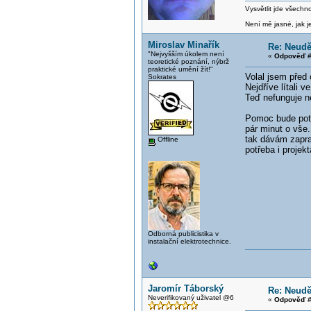
Vysvětlit jde všechn
Není mě jasné, jak je
Miroslav Minařík
Re: Neud
"Nejvyšším úkolem není
«
Odpověď #
teoretické poznání, nýbrž
praktické umění žít!"
Volal jsem před
Sokrates
Nejdříve lítali v
Teď nefunguje ně
Pomoc bude potře
pár minut o vše
tak dávám zapra
Offline
potřeba i projek
Odborná publicistika v
instalační elektrotechnice.
Jaromír Táborský
Re: Neud
Neverifikovaný uživatel @6
«
Odpověď #