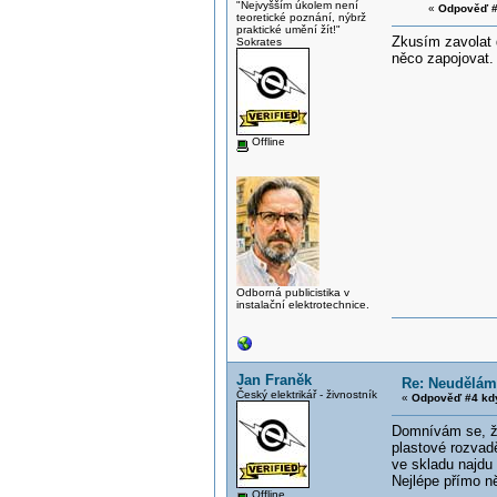
"Nejvyšším úkolem není
«
Odpověď #
teoretické poznání, nýbrž
praktické umění žít!"
Zkusím zavolat 
Sokrates
něco zapojovat.
Offline
Odborná publicistika v
instalační elektrotechnice.
Jan Franěk
Re: Neudělám
Český elektrikář - živnostník
«
Odpověď #4 kd
Domnívám se, že
plastové rozvad
ve skladu najdu
Nejlépe přímo n
Offline