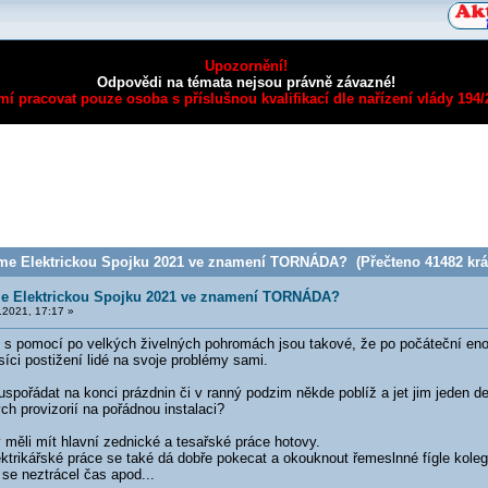
Upozornění!
Odpovědi na témata nejsou právně závazné!
mí pracovat pouze osoba s příslušnou kvalifikací dle nařízení vlády 194
e Elektrickou Spojku 2021 ve znamení TORNÁDA? (Přečteno 41482 krá
e Elektrickou Spojku 2021 ve znamení TORNÁDA?
2021, 17:17 »
 s pomocí po velkých živelných pohromách jsou takové, že po počáteční en
íci postižení lidé na svoje problémy sami.
spořádat na konci prázdnin či v ranný podzim někde poblíž a jet jim jeden de
ých provizorií na pořádnou instalaci?
 měli mít hlavní zednické a tesařské práce hotovy.
ektrikářské práce se také dá dobře pokecat a okouknout řemeslnné fígle kol
se neztrácel čas apod...