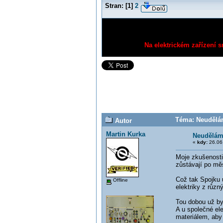
Stran:
[
1
]
2
Na elektrickém zařízení s
Téma: Neudělám
Autor
Martin Kurka
Neudělám
«
kdy:
26.06.
Moje zkušenosti
zůstávají po měs
Což tak Spojku u
Offline
elektriky z různ
Tou dobou už by
A u společné el
materiálem, aby 