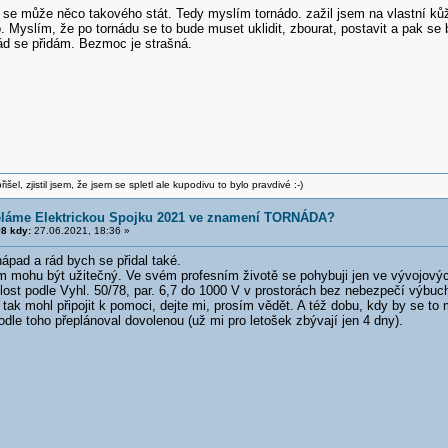
 se může něco takového stát. Tedy myslím tornádo. zažil jsem na vlastní kůž
. Myslím, že po tornádu se to bude muset uklidit, zbourat, postavit a pak se
d se přidám. Bezmoc je strašná.
šel, zjistil jsem, že jsem se spletl ale kupodivu to bylo pravdivé :-)
ěláme Elektrickou Spojku 2021 ve znamení TORNÁDA?
8 kdy:
27.06.2021, 18:36 »
ápad a rád bych se přidal také.
m mohu být užitečný. Ve svém profesním životě se pohybuji jen ve vývojových
lost podle Vyhl. 50/78, par. 6,7 do 1000 V v prostorách bez nebezpečí výb
tak mohl připojit k pomoci, dejte mi, prosím vědět. A též dobu, kdy by se to m
podle toho přeplánoval dovolenou (už mi pro letošek zbývají jen 4 dny).