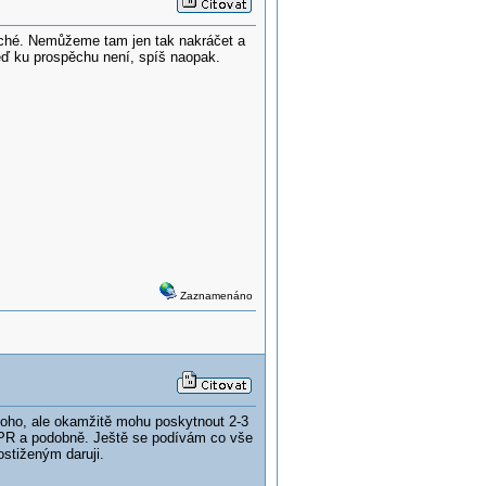
uché. Nemůžeme tam jen tak nakráčet a
eď ku prospěchu není, spíš naopak.
Zaznamenáno
oho, ale okamžitě mohu poskytnout 2-3
 KPR a podobně. Ještě se podívám co vše
stiženým daruji.