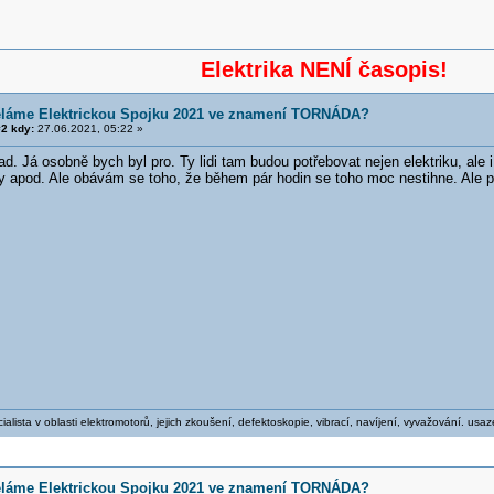
Elektrika NENÍ časopis!
ěláme Elektrickou Spojku 2021 ve znamení TORNÁDA?
2 kdy:
27.06.2021, 05:22 »
d. Já osobně bych byl pro. Ty lidi tam budou potřebovat nejen elektriku, ale
y apod. Ale obávám se toho, že během pár hodin se toho moc nestihne. Ale po
ialista v oblasti elektromotorů, jejich zkoušení, defektoskopie, vibrací, navíjení, vyvažování. usa
ěláme Elektrickou Spojku 2021 ve znamení TORNÁDA?