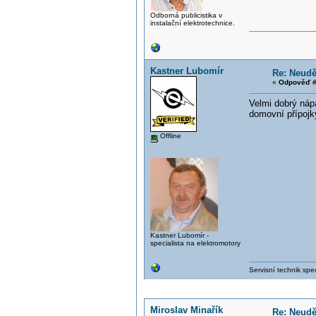
Odborná publicistika v
instalační elektrotechnice.
Kastner Lubomír
Re: Neud
«
Odpověď #
Velmi dobrý nápa
domovní přípojk
Offline
Kastner Lubomír -
specialista na elektromotory
Servisní technik spec
Miroslav Minařík
Re: Neud