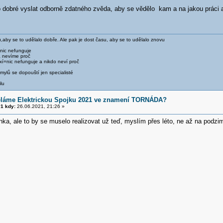
o dobré vyslat odborně zdatného zvěda, aby se vědělo kam a na jakou práci a
,aby se to udělalo dobře. Ale pak je dost času, aby se to udělalo znovu
 nic nefunguje
a nevíme proč
xí=nic nefunguje a nikdo neví proč
ylů se dopouští jen specialisté
lu
ěláme Elektrickou Spojku 2021 ve znamení TORNÁDA?
1 kdy:
26.06.2021, 21:26 »
a, ale to by se muselo realizovat už teď, myslím přes léto, ne až na podzim