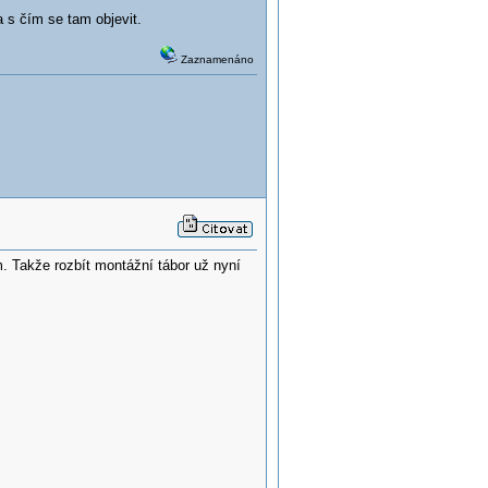
 s čím se tam objevit.
Zaznamenáno
. Takže rozbít montážní tábor už nyní