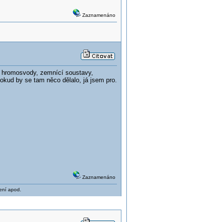
Zaznamenáno
 i hromosvody, zemnící soustavy,
kud by se tam něco dělalo, já jsem pro.
Zaznamenáno
zení apod.