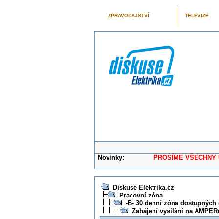
ZPRAVODAJSTVÍ
TELEVIZE
Novinky:
PROSÍME VŠECHNY UŽIVAT
Diskuse Elektrika.cz
Pracovní zóna
-B- 30 denní zóna dostupných 
Zahájení vysílání na AMPER