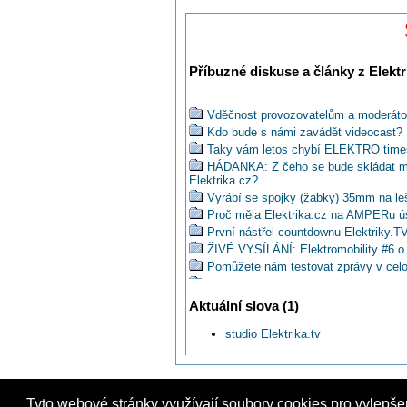
Příbuzné diskuse a články z Elektr
Vděčnost provozovatelům a moderátor
Kdo bude s námi zavádět videocast?
Taky vám letos chybí ELEKTRO time
HÁDANKA: Z čeho se bude skládat mex
Elektrika.cz?
Vyrábí se spojky (žabky) 35mm na leš
Proč měla Elektrika.cz na AMPERu 
První nástřel countdownu Elektriky.TV
ŽIVÉ VYSÍLÁNÍ: Elektromobility #6 o 
Pomůžete nám testovat zprávy v cel
Nevíte o slušném programátorovi pro
Myslíte si, že je v případě Elektrik
Aktuální slova (1)
120810 Letní střih
studio Elektrika.tv
Dle mého názoru pan Minařík před kam
Kdo byl v týmu Elektrika.TV na AMP
Kdo se ve čtvrtek přidá do živé přípr
Dáte tip na zajímavé video z Youtube
Tyto webové stránky využívají soubory cookies pro vylepše
Aktuálně k 1. září 2014