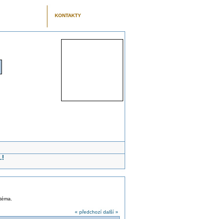
KONTAKTY
.!
 téma.
« předchozí
další »