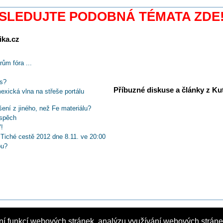
SLEDUJTE PODOBNÁ TÉMATA ZDE
ika.cz
ům fóra ...
s?
Příbuzné diskuse a články z Kuti
ická vlna na střeše portálu
ení z jiného, než Fe materiálu?
úspěch
!
Tiché cestě 2012 dne 8.11. ve 20:00
ou?
 webové aplikace?
a.TV vysoké pracovní nasazení namístě?
eru prostě nepatří!
ER foru 2014
avy Elektrické spojky 2014?
?
ní funkcí webových stránek, analýzu využívání webových stránek