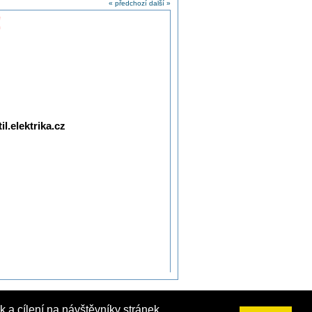
« předchozí
další »
!
l.elektrika.cz
 a cílení na návštěvníky stránek.