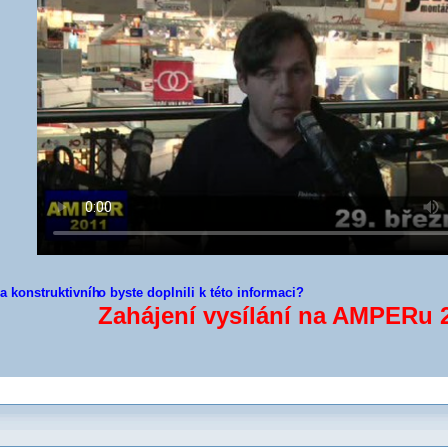
a konstruktivníh
o byste doplnili k této informaci?
Zahájení vysílání na AMPERu 