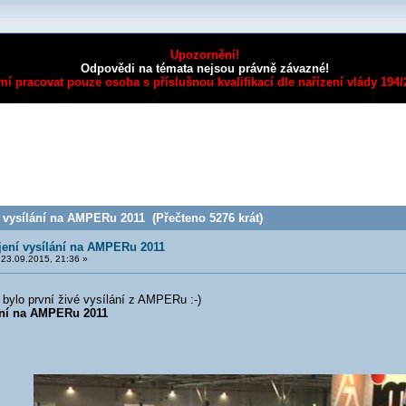
Upozornění!
Odpovědi na témata nejsou právně závazné!
mí pracovat pouze osoba s příslušnou kvalifikací dle nařízení vlády 194
 vysílání na AMPERu 2011 (Přečteno 5276 krát)
jení vysílání na AMPERu 2011
23.09.2015, 21:36 »
bylo první živé vysílání z AMPERu :-)
ání na AMPERu 2011