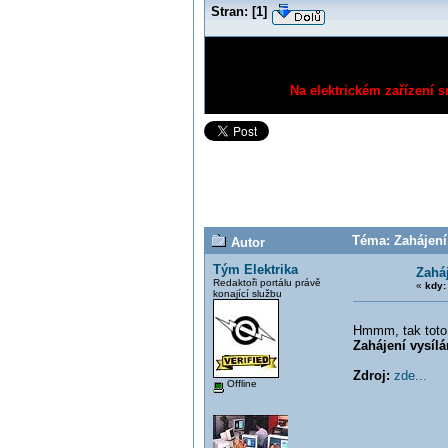
Stran:
[
1
]
Na elektrickém zařízení s
Téma: Zahájení
Autor
Tým Elektrika
Zahá
Redaktoři portálu právě
«
kdy:
konající službu
Hmmm, tak toto 
Zahájení vysíl
Zdroj:
zde...
Offline