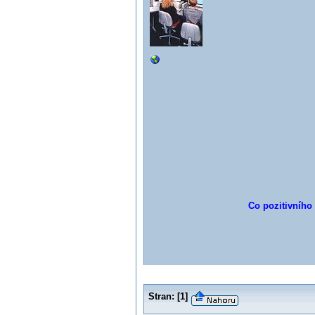
Co pozitivního 
Stran:
[
1
]