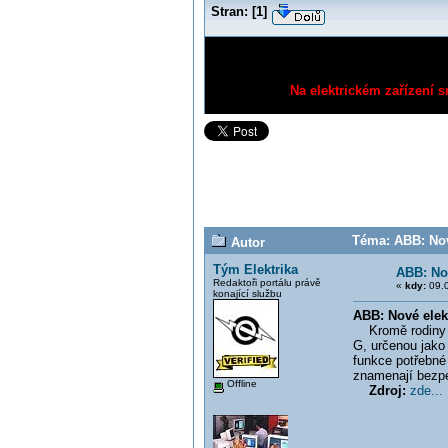
Stran:
[
1
]
Na elektrickém zařízení s
Téma: ABB: Nov
Autor
Tým Elektrika
ABB: Nov
Redaktoři portálu právě
«
kdy:
09.0
konající službu
ABB: Nové elek
Kromě rodiny v
G, určenou jako
funkce potřebné 
znamenají bezpeč
Offline
Zdroj:
zde...