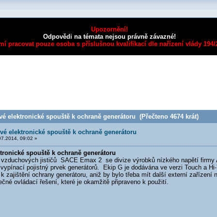
Upozornění!
Odpovědi na témata nejsou právně závazné!
mí pracovat pouze osoba s příslušnou kvalifikací dle nařízení vlády 194
é elektronické spouště k ochraně generátoru (Přečteno 4674 krát)
é elektronické spouště k ochraně generátoru
7.2014, 09:02 »
tronické spouště k ochraně generátoru
zduchových jističů SACE Emax 2 se divize výrobků nízkého napětí firmy 
 vypínací pojistný prvek generátorů. Ekip G je dodávána ve verzi Touch a H
k zajištění ochrany generátoru, aniž by bylo třeba mít další externí zařízení 
né ovládací řešení, které je okamžitě připraveno k použití.