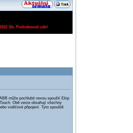
/2022 Sb.
Podrobnosti zde!
ABB může pochlubit novou spouští Ekip
i-Touch. Obě verze obsahují všechny
nebo vodičové připojení. Tyto spouště