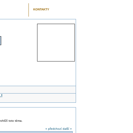
KONTAKTY
.!
ohlíží toto téma.
« předchozí
další »