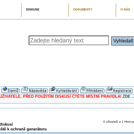
DISKUSE
DOKUMENTY
O NÁS
ELE, PŘED POUŽITÍM DISKUSÍ ČTĚTE MÍSTNÍ PRAVIDLA!
ZDE ..
0 uživatelů a 1 Host pr
diskusí
ště k ochraně generátoru