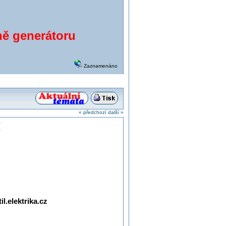
aně generátoru
Zaznamenáno
« předchozí
další »
!
l.elektrika.cz