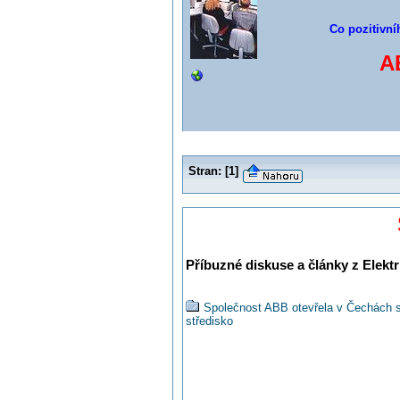
Co pozitivní
A
Stran:
[
1
]
Příbuzné diskuse a články z Elektr
Společnost ABB otevřela v Čechách sv
středisko