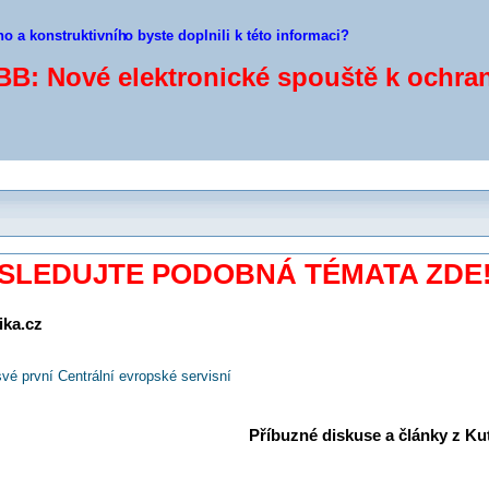
ho a konstruktivníh
o byste doplnili k této informaci?
BB: Nové elektronické spouště k ochr
SLEDUJTE PODOBNÁ TÉMATA ZDE
ika.cz
é první Centrální evropské servisní
Příbuzné diskuse a články z Kuti