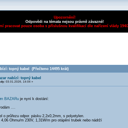
Upozornění!
Odpovědi na témata nejsou právně závazné!
mí pracovat pouze osoba s příslušnou kvalifikací dle nařízení vlády 194
ízí: topný kabel (Přečteno 14495 krát)
zar nabízí: topný kabel
kdy:
03.01.2026, 14:04 »
é
m BAZARu
je nyní k dostání:
odám ....
l o průřezu odpor. pásku 2,2x0,2mm, s polyetylen.
 4,06 Ohmu/m 230V, 1,31W/m pro otápění trubek nebo nádrží