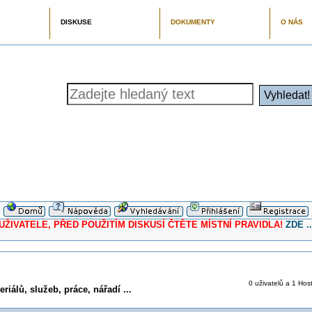
DISKUSE
DOKUMENTY
O NÁS
ELE, PŘED POUŽITÍM DISKUSÍ ČTĚTE MÍSTNÍ PRAVIDLA!
ZDE ..
0 uživatelů a 1 Host
iálů, služeb, práce, nářadí ...