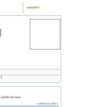
KONTAKTY
.!
 prohlíží toto téma.
« předchozí
další »