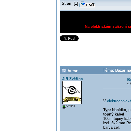
Stran:
[
1
]
Na elektrickém zařízení s
Téma: Bazar nab
Autor
Jiří Zvěřina
Ba
«
V
elektrochnick
Offline
Typ:
Nabídka, pr
topný kabel
100m topný kabe
izol. 5x2 mm Rz
barva zel.