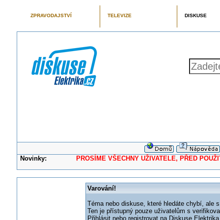
ZPRAVODAJSTVÍ
TELEVIZE
DISKUSE
Novinky:
PROSÍME VŠECHNY UŽIVATELE, PŘED POUŽITÍM 
Varování!
Téma nebo diskuse, které hledáte chybí, ale s
Ten je přístupný pouze uživatelům s verifikov
Přihlásit nebo registrovat na Diskuse Elektri