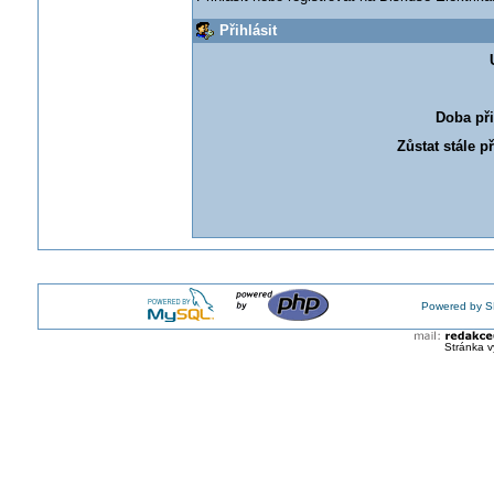
Přihlásit
Doba při
Zůstat stále p
Powered by S
Stránka v