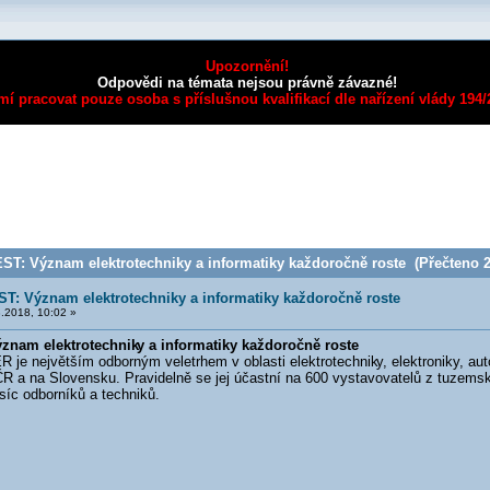
Upozornění!
Odpovědi na témata nejsou právně závazné!
mí pracovat pouze osoba s příslušnou kvalifikací dle nařízení vlády 194
T: Význam elektrotechniky a informatiky každoročně roste (Přečteno 2
T: Význam elektrotechniky a informatiky každoročně roste
.2018, 10:02 »
znam elektrotechnik
y a informatiky každoročně roste
e největším odborným veletrhem v oblasti elektrotechnik
y, elektroniky, a
 a na Slovensku. Pravidelně se jej účastní na 600 vystavovatelů z tuzemska 
isíc odborníků a techniků.