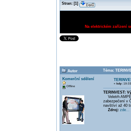
Stran:
[
1
]
Na elektrickém zařízení s
Téma: TERINVES
Autor
Komerční sdělení
TERINVES
«
kdy:
19.03
Offline
TERINVEST: Vý
Veletrh AMPER j
zabezpečení v ČR
navštíví až 40 t
Zdroj:
zde...