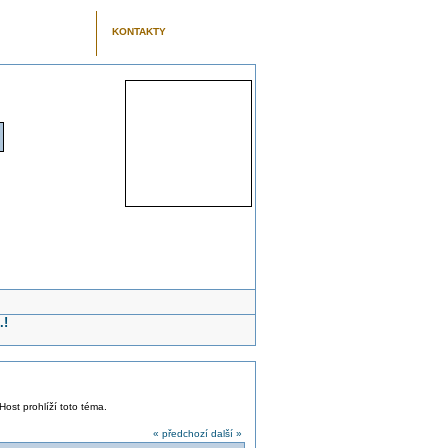
KONTAKTY
.!
Host prohlíží toto téma.
« předchozí
další »