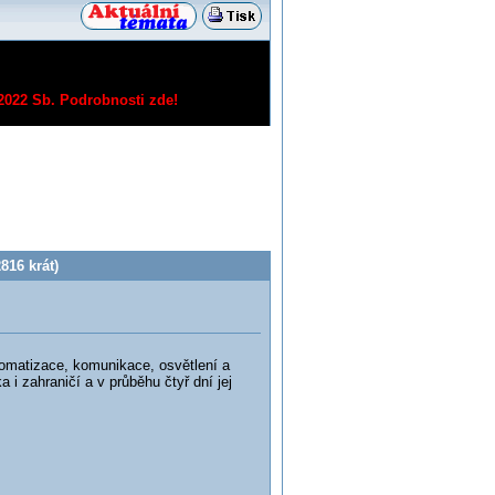
/2022 Sb.
Podrobnosti zde!
816 krát)
utomatizace, komunikace, osvětlení a
i zahraničí a v průběhu čtyř dní jej