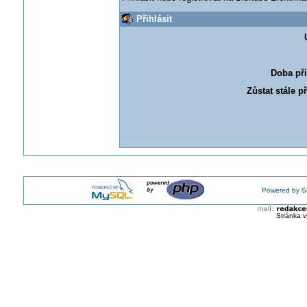
Přihlásit
Doba při
Zůstat stále p
Powered by S
Stránka v