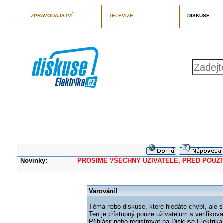
ZPRAVODAJSTVÍ
TELEVIZE
DISKUSE
Novinky:
PROSÍME VŠECHNY UŽIVATELE, PŘED POUŽITÍM 
Varování!
Téma nebo diskuse, které hledáte chybí, ale s
Ten je přístupný pouze uživatelům s verifikov
Přihlásit nebo registrovat na Diskuse Elektri